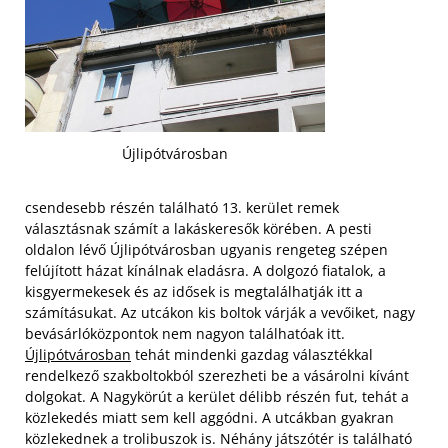
Újlipótvárosban
csendesebb részén található 13. kerület remek
választásnak számít a lakáskeresők körében. A pesti
oldalon lévő Újlipótvárosban ugyanis rengeteg szépen
felújított házat kínálnak eladásra. A dolgozó fiatalok, a
kisgyermekesek és az idősek is megtalálhatják itt a
számításukat. Az utcákon kis boltok várják a vevőiket, nagy
bevásárlóközpontok nem nagyon találhatóak itt.
Újlipótvárosban
tehát mindenki gazdag választékkal
rendelkező szakboltokból szerezheti be a vásárolni kívánt
dolgokat. A Nagykörút a kerület délibb részén fut, tehát a
közlekedés miatt sem kell aggódni.
A utcákban gyakran
közlekednek a trolibuszok is. Néhány játszótér is található