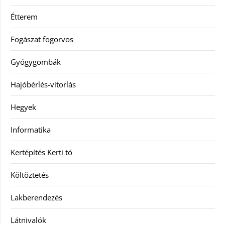
Étterem
Fogászat fogorvos
Gyógygombák
Hajóbérlés-vitorlás
Hegyek
Informatika
Kertépítés Kerti tó
Költöztetés
Lakberendezés
Látnivalók