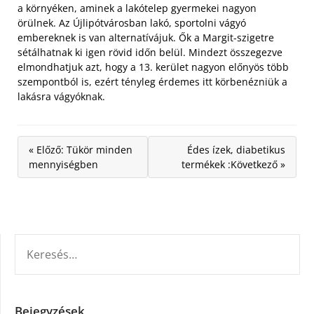
a környéken, aminek a lakótelep gyermekei nagyon
örülnek. Az Újlipótvárosban lakó, sportolni vágyó
embereknek is van alternatívájuk. Ők a Margit-szigetre
sétálhatnak ki igen rövid időn belül. Mindezt összegezve
elmondhatjuk azt, hogy a 13. kerület nagyon előnyös több
szempontból is, ezért tényleg érdemes itt körbenézniük a
lakásra vágyóknak.
« Előző: Tükör minden
Édes ízek, diabetikus
mennyiségben
termékek :Következő »
KERESÉS:
Bejegyzések