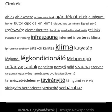
Címkék
ajándék ötletek
ablak
ablakcsere
autógumi
ablakcsere árak
bútor
cipő
daikin klíma
bojler
diabetikus termékek
Egyedi póló
egészség
elemeskerites
gél lakk
Fordítás
gyulladáscsökkentő
infraszauna
internet
inverteres klíma
Használt ultrahang
klíma
kutyatáp
játékok
kerítés
Iphone tartozékok
légkondicionáló
Méhpempő
légkondi
műanyag ablak
szauna
napelem
pezsgő
póló
szerver
targonca jogosítvány
természetes gyulladáscsökkentő
távirányító
természetvédelem
téli gumi
víz
tv
VoIP
webáruház
vízlágyító berendezés
víztisztító
©2026 Hegyivadászok
| Design:
Newspaperly