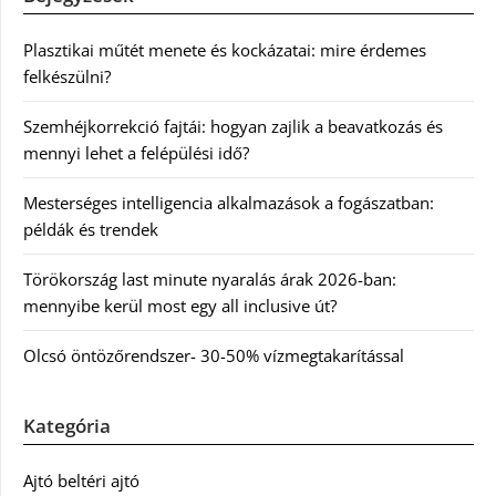
Plasztikai műtét menete és kockázatai: mire érdemes
felkészülni?
Szemhéjkorrekció fajtái: hogyan zajlik a beavatkozás és
mennyi lehet a felépülési idő?
Mesterséges intelligencia alkalmazások a fogászatban:
példák és trendek
Törökország last minute nyaralás árak 2026-ban:
mennyibe kerül most egy all inclusive út?
Olcsó öntözőrendszer- 30-50% vízmegtakarítással
Kategória
Ajtó beltéri ajtó