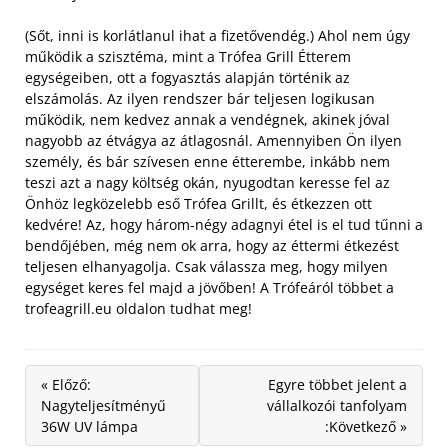
(Sőt, inni is korlátlanul ihat a fizetővendég.) Ahol nem úgy
működik a szisztéma, mint a Trófea Grill Étterem
egységeiben, ott a fogyasztás alapján történik az
elszámolás. Az ilyen rendszer bár teljesen logikusan
működik, nem kedvez annak a vendégnek, akinek jóval
nagyobb az étvágya az átlagosnál. Amennyiben Ön ilyen
személy, és bár szívesen enne étterembe, inkább nem
teszi azt a nagy költség okán, nyugodtan keresse fel az
Önhöz legközelebb eső Trófea Grillt, és étkezzen ott
kedvére! Az, hogy három-négy adagnyi étel is el tud tűnni a
bendőjében, még nem ok arra, hogy az éttermi étkezést
teljesen elhanyagolja. Csak válassza meg, hogy milyen
egységet keres fel majd a jövőben! A Trófeáról többet a
trofeagrill.eu oldalon tudhat meg!
« Előző:
Egyre többet jelent a
Nagyteljesítményű
vállalkozói tanfolyam
36W UV lámpa
:Következő »