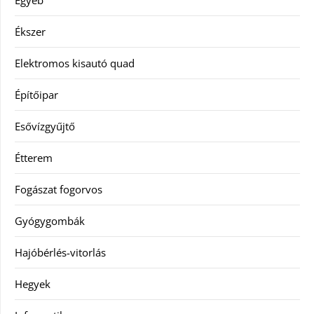
Ékszer
Elektromos kisautó quad
Építőipar
Esővízgyűjtő
Étterem
Fogászat fogorvos
Gyógygombák
Hajóbérlés-vitorlás
Hegyek