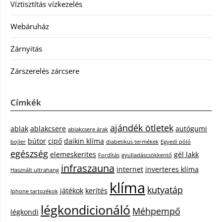
Víztisztítás vízkezelés
Webáruház
Zárnyitás
Zárszerelés zárcsere
Címkék
ajándék ötletek
ablak
ablakcsere
autógumi
ablakcsere árak
bútor
cipő
daikin klíma
bojler
diabetikus termékek
Egyedi póló
egészség
elemeskerites
gél lakk
Fordítás
gyulladáscsökkentő
infraszauna
internet
inverteres klíma
Használt ultrahang
klíma
kutyatáp
játékok
kerítés
Iphone tartozékok
légkondicionáló
Méhpempő
légkondi