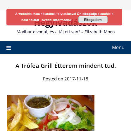
Skip
to
A weboldal használatának folytatásával Ön elfogadja a cookie-k
content
Hegyivadászok
Elfogadom
használatát
További információk
"A vihar elvonul, és a táj ott van" – Elizabeth Moon
Menu
A Trófea Grill Étterem mindent tud.
Posted on 2017-11-18