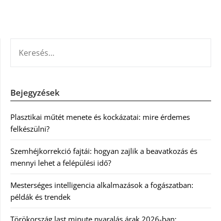
KERESÉS:
Bejegyzések
Plasztikai műtét menete és kockázatai: mire érdemes
felkészülni?
Szemhéjkorrekció fajtái: hogyan zajlik a beavatkozás és
mennyi lehet a felépülési idő?
Mesterséges intelligencia alkalmazások a fogászatban:
példák és trendek
Törökország last minute nyaralás árak 2026-ban: