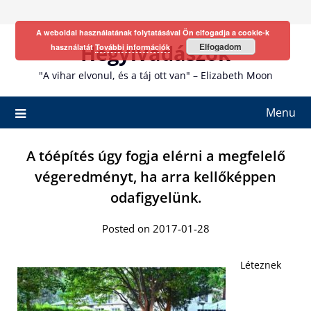
Skip
to
A weboldal használatának folytatásával Ön elfogadja a cookie-k
content
Hegyivadászok
Elfogadom
használatát
További információk
"A vihar elvonul, és a táj ott van" – Elizabeth Moon
Menu
A tóépítés úgy fogja elérni a megfelelő
végeredményt, ha arra kellőképpen
odafigyelünk.
Posted on 2017-01-28
Léteznek