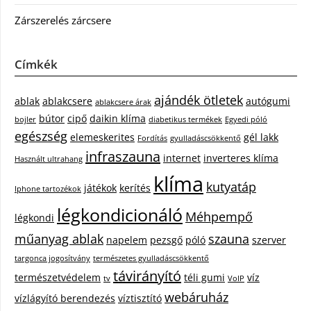
Zárszerelés zárcsere
Címkék
ajándék ötletek
ablak
ablakcsere
autógumi
ablakcsere árak
bútor
cipő
daikin klíma
bojler
diabetikus termékek
Egyedi póló
egészség
elemeskerites
gél lakk
Fordítás
gyulladáscsökkentő
infraszauna
internet
inverteres klíma
Használt ultrahang
klíma
kutyatáp
játékok
kerítés
Iphone tartozékok
légkondicionáló
Méhpempő
légkondi
műanyag ablak
szauna
napelem
pezsgő
póló
szerver
targonca jogosítvány
természetes gyulladáscsökkentő
távirányító
természetvédelem
téli gumi
víz
tv
VoIP
webáruház
vízlágyító berendezés
víztisztító