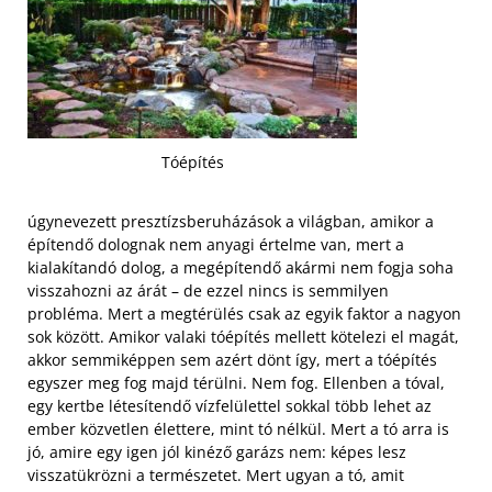
Tóépítés
úgynevezett presztízsberuházások a világban, amikor a
építendő dolognak nem anyagi értelme van, mert a
kialakítandó dolog, a megépítendő akármi nem fogja soha
visszahozni az árát – de ezzel nincs is semmilyen
probléma. Mert a megtérülés csak az egyik faktor a nagyon
sok között. Amikor valaki tóépítés mellett kötelezi el magát,
akkor semmiképpen sem azért dönt így, mert a tóépítés
egyszer meg fog majd térülni. Nem fog. Ellenben a tóval,
egy kertbe létesítendő vízfelülettel sokkal több lehet az
ember közvetlen élettere, mint tó nélkül. Mert a tó arra is
jó, amire egy igen jól kinéző garázs nem: képes lesz
visszatükrözni a természetet.
Mert ugyan a tó, amit