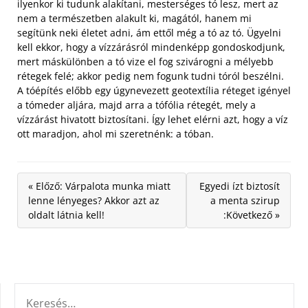
ilyenkor ki tudunk alakítani, mesterséges tó lesz, mert az
nem a természetben alakult ki, magától, hanem mi
segítünk neki életet adni, ám ettől még a tó az tó. Ügyelni
kell ekkor, hogy a vízzárásról mindenképp gondoskodjunk,
mert máskülönben a tó vize el fog szivárogni a mélyebb
rétegek felé; akkor pedig nem fogunk tudni tóról beszélni.
A tóépítés előbb egy úgynevezett geotextília réteget igényel
a tómeder aljára, majd arra a tófólia rétegét, mely a
vízzárást hivatott biztosítani. Így lehet elérni azt, hogy a víz
ott maradjon, ahol mi szeretnénk: a tóban.
« Előző: Várpalota munka miatt
Egyedi ízt biztosít
lenne lényeges? Akkor azt az
a menta szirup
oldalt látnia kell!
:Következő »
KERESÉS: