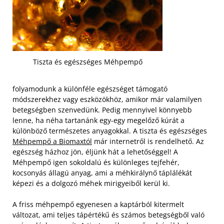
Tiszta és egészséges Méhpempő
folyamodunk a különféle egészséget támogató
módszerekhez vagy eszközökhöz, amikor már valamilyen
betegségben szenvedünk. Pedig mennyivel könnyebb
lenne, ha néha tartanánk egy-egy megelőző kúrát a
különböző természetes anyagokkal. A tiszta és egészséges
Méhpempő a Biomaxtól
már internetről is rendelhető. Az
egészség házhoz jön, éljünk hát a lehetőséggel! A
Méhpempő igen sokoldalú és különleges tejfehér,
kocsonyás állagú anyag, ami a méhkirálynő táplálékát
képezi és a dolgozó méhek mirigyeiből kerül ki.
A friss méhpempő egyenesen a kaptárból kitermelt
változat, ami teljes tápértékű és számos betegségből való