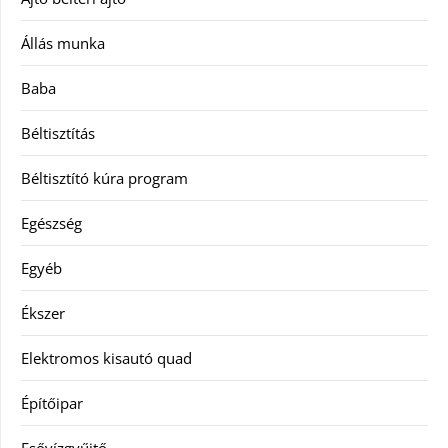
Állás munka
Baba
Béltisztítás
Béltisztító kúra program
Egészség
Egyéb
Ékszer
Elektromos kisautó quad
Építőipar
Esővízgyűjtő