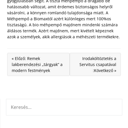
gyógyulásban segít. A tiszta méhpempő a drágább de
hatásosabb változat, amit érdemes biztonságos helyről
vásárolni, a könnyen romlandó tulajdonsága miatt. A
Méhpempő a Biomaxtól azért különleges mert 100%os
tisztaságú. A bio méhpempő majdnem mindenki számára
áldásos termék. Azért majdnem, mert kivételt képeznek
azok a személyek, akik allergiások a méhészeti termékekre.
« Előző: Remek
Irodaköltöztetés a
lakberendezési „tárgyak” a
Servitus csapatával
modern festmények
:Következő »
KERESÉS: