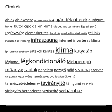
Címkék
ajándék ötletek
ablak
ablakcsere
autógumi
ablakcsere árak
bútor
cipő
daikin klíma
bojler
diabetikus termékek
Egyedi póló
egészség
elemeskerites
gél lakk
Fordítás
gyulladáscsökkentő
infraszauna
internet
inverteres klíma
Használt ultrahang
klíma
kutyatáp
játékok
kerítés
Iphone tartozékok
légkondicionáló
Méhpempő
légkondi
műanyag ablak
szauna
napelem
pezsgő
póló
szerver
targonca jogosítvány
természetes gyulladáscsökkentő
távirányító
természetvédelem
téli gumi
víz
tv
VoIP
webáruház
vízlágyító berendezés
víztisztító