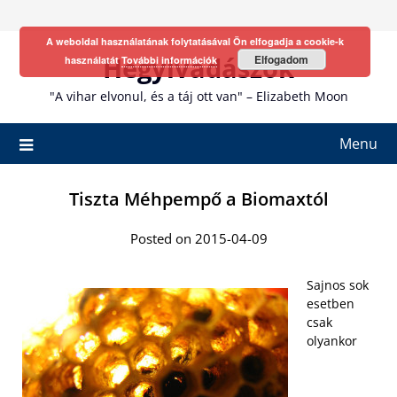
Skip
to
A weboldal használatának folytatásával Ön elfogadja a cookie-k
content
Hegyivadászok
Elfogadom
használatát
További információk
"A vihar elvonul, és a táj ott van" – Elizabeth Moon
Menu
Tiszta Méhpempő a Biomaxtól
Posted on 2015-04-09
Sajnos sok
esetben
csak
olyankor