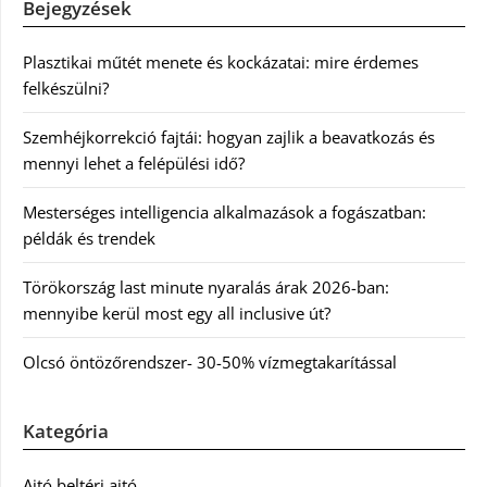
Bejegyzések
Plasztikai műtét menete és kockázatai: mire érdemes
felkészülni?
Szemhéjkorrekció fajtái: hogyan zajlik a beavatkozás és
mennyi lehet a felépülési idő?
Mesterséges intelligencia alkalmazások a fogászatban:
példák és trendek
Törökország last minute nyaralás árak 2026-ban:
mennyibe kerül most egy all inclusive út?
Olcsó öntözőrendszer- 30-50% vízmegtakarítással
Kategória
Ajtó beltéri ajtó