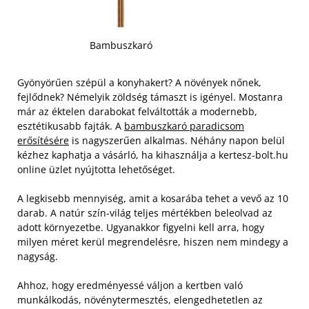
Bambuszkaró
Gyönyörűen szépül a konyhakert? A növények nőnek,
fejlődnek? Némelyik zöldség támaszt is igényel. Mostanra
már az éktelen darabokat felváltották a modernebb,
esztétikusabb fajták. A
bambuszkaró paradicsom
erősítésére
is nagyszerűen alkalmas. Néhány napon belül
kézhez kaphatja a vásárló, ha kihasználja a kertesz-bolt.hu
online üzlet nyújtotta lehetőséget.
A legkisebb mennyiség, amit a kosarába tehet a vevő az 10
darab. A natúr szín-világ teljes mértékben beleolvad az
adott környezetbe. Ugyanakkor figyelni kell arra, hogy
milyen méret kerül megrendelésre, hiszen nem mindegy a
nagyság.
Ahhoz, hogy eredményessé váljon a kertben való
munkálkodás, növénytermesztés, elengedhetetlen az