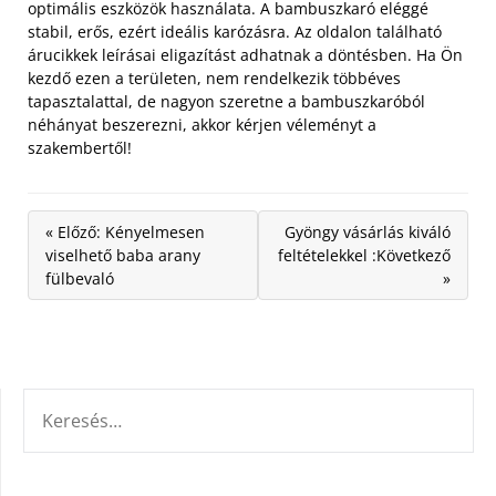
optimális eszközök használata. A bambuszkaró eléggé
stabil, erős, ezért ideális karózásra. Az oldalon található
árucikkek leírásai eligazítást adhatnak a döntésben. Ha Ön
kezdő ezen a területen, nem rendelkezik többéves
tapasztalattal, de nagyon szeretne a bambuszkaróból
néhányat beszerezni, akkor kérjen véleményt a
szakembertől!
« Előző: Kényelmesen
Gyöngy vásárlás kiváló
viselhető baba arany
feltételekkel :Következő
fülbevaló
»
KERESÉS: