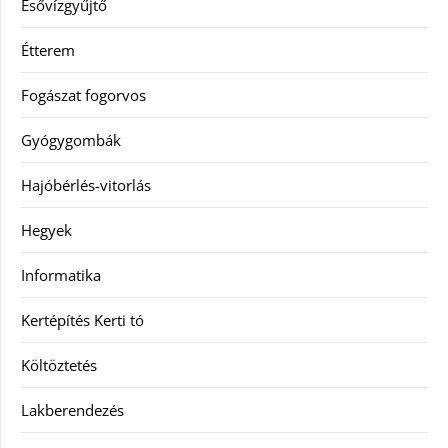
Esővízgyűjtő
Étterem
Fogászat fogorvos
Gyógygombák
Hajóbérlés-vitorlás
Hegyek
Informatika
Kertépítés Kerti tó
Költöztetés
Lakberendezés