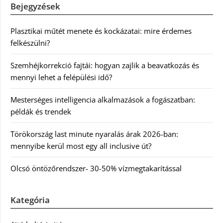
Bejegyzések
Plasztikai műtét menete és kockázatai: mire érdemes
felkészülni?
Szemhéjkorrekció fajtái: hogyan zajlik a beavatkozás és
mennyi lehet a felépülési idő?
Mesterséges intelligencia alkalmazások a fogászatban:
példák és trendek
Törökország last minute nyaralás árak 2026-ban:
mennyibe kerül most egy all inclusive út?
Olcsó öntözőrendszer- 30-50% vízmegtakarítással
Kategória