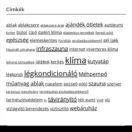
Címkék
ajándék ötletek
ablak
ablakcsere
autógumi
ablakcsere árak
bútor
cipő
daikin klíma
bojler
diabetikus termékek
Egyedi póló
egészség
elemeskerites
gél lakk
Fordítás
gyulladáscsökkentő
infraszauna
internet
inverteres klíma
Használt ultrahang
klíma
kutyatáp
játékok
kerítés
Iphone tartozékok
légkondicionáló
Méhpempő
légkondi
műanyag ablak
szauna
napelem
pezsgő
póló
szerver
targonca jogosítvány
természetes gyulladáscsökkentő
távirányító
természetvédelem
téli gumi
víz
tv
VoIP
webáruház
vízlágyító berendezés
víztisztító