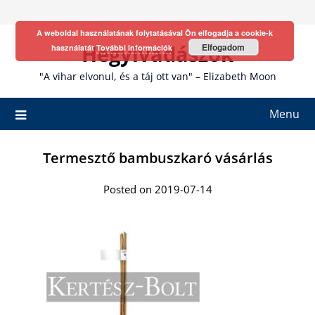
Skip
to
A weboldal használatának folytatásával Ön elfogadja a cookie-k
content
Hegyivadászok
Elfogadom
használatát
További információk
"A vihar elvonul, és a táj ott van" – Elizabeth Moon
Menu
Termesztő bambuszkaró vásárlás
Posted on 2019-07-14