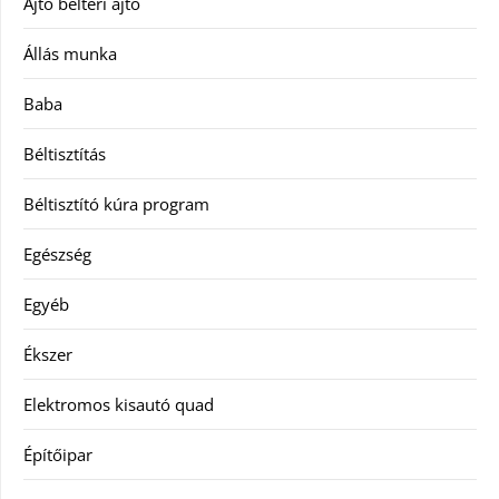
Ajtó beltéri ajtó
Állás munka
Baba
Béltisztítás
Béltisztító kúra program
Egészség
Egyéb
Ékszer
Elektromos kisautó quad
Építőipar