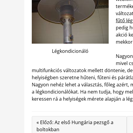
terméke
változa
fűtő lé
pedig h
akció k
mekkora
Légkondicionáló
Nagyon 
mivel c
multifunkciós változatok mellett döntenie, 
helyiségben szeretne hűteni, fűteni és párátl
Nagyon nehéz lehet a választás, főleg azért, 
a légkondicionálókat. Ha nem tudja, hogy mel
keressen rá a helyiségek mérete alapján a lé
« Előző: Az első Hungária pezsgő a
boltokban