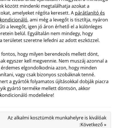
k között mindenki megtalálhatja azokat a
tokat, amelyeket régóta keresett. A
párátlanító és
gkondicionáló
, ami még a levegőt is tisztítja, nyáron
űti a levegőt, igen jó áron érhető el a különleges
eretein belül. Egyáltalán nem mindegy, hogy
 területet szeretne lefedni az adott eszközzel.
fontos, hogy milyen berendezés mellett dönt,
sak egyszer kell megvennie. Nem muszáj azonnal a
de érdemes elgondolkodnia azon, hogy minden
anítani, vagy csak bizonyos szobáknak tenné.
mert a gyártók folyamatos újításokkal dobják piacra
yik gyártó terméke mellett döntsön, akkor
gkondicionáló modellekre!
Az alkalmi kosztümök munkahelyre is kiválóak
:Következő »