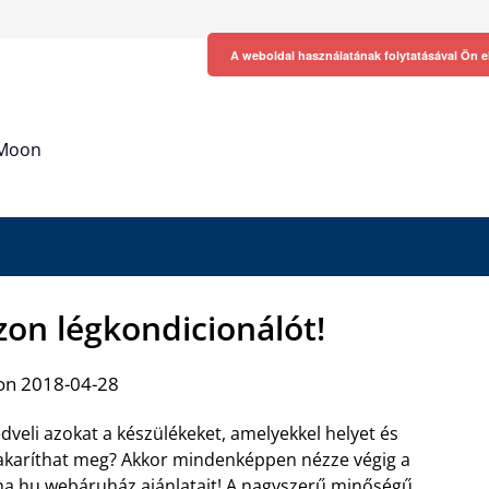
A weboldal használatának folytatásával Ön e
h Moon
zon légkondicionálót!
on 2018-04-28
edveli azokat a készülékeket, amelyekkel helyet és
akaríthat meg? Akkor mindenképpen nézze végig a
a.hu webáruház ajánlatait! A nagyszerű minőségű