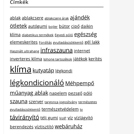
Címkék
ajándék
ablak
ablakcsere
ablakcsere árak
ötletek
autógumi
bútor
cipő
daikin
bojler
egészség
klíma
diabetikus termékek
Egyedi póló
elemeskerites
gél lakk
Fordítás
gyulladáscsökkentő
infraszauna
internet
Használt ultrahang
inverteres klíma
játékok
kerítés
Iphone tartozékok
klíma
kutyatáp
légkondi
légkondicionáló
Méhpempő
műanyag ablak
napelem
pezsgő
póló
szauna
szerver
targonca jogosítvány
természetes
természetvédelem
gyulladáscsökkentő
tv
távirányító
téli gumi
víz
vízlágyító
VoIP
webáruház
berendezés
víztisztító