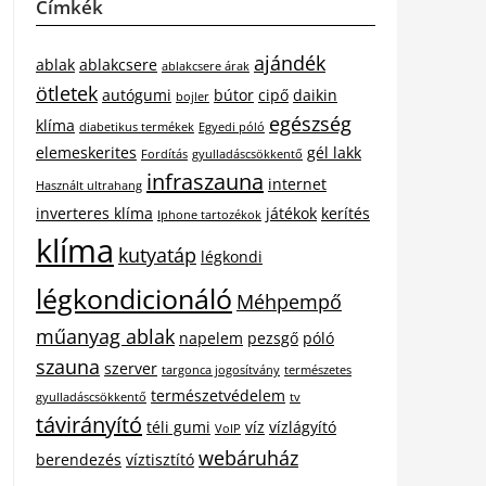
Címkék
ajándék
ablak
ablakcsere
ablakcsere árak
ötletek
autógumi
bútor
cipő
daikin
bojler
egészség
klíma
diabetikus termékek
Egyedi póló
elemeskerites
gél lakk
Fordítás
gyulladáscsökkentő
infraszauna
internet
Használt ultrahang
inverteres klíma
játékok
kerítés
Iphone tartozékok
klíma
kutyatáp
légkondi
légkondicionáló
Méhpempő
műanyag ablak
napelem
pezsgő
póló
szauna
szerver
targonca jogosítvány
természetes
természetvédelem
gyulladáscsökkentő
tv
távirányító
téli gumi
víz
vízlágyító
VoIP
webáruház
berendezés
víztisztító