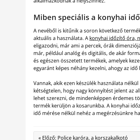
alkalmazkodnak a helyszínhez.
Miben speciális a konyhai idő
A nevéből is kitűnik a soron következő termé
aktuális a használata. A
konyhai időzítő óra,
eligazodni, már ami a percek, órák dimenzióját
már, például analóg és digitális, de akár fo
és egészen összetett termékek, amelyek kezel
egyaránt képes néhány kezelni, ahogy az idő 
Vannak, akik ezen készülék használata nélkü
kétségtelen, hogy nagy könnyítést jelent az a
lehet szerezni, de mindenképpen érdemes töb
termék kerüljön a kosarunkba. A konyhai időzí
idő mérése nélkül nehéz a megérzésünkre ha
« Előző: Police karóra, a korszakalkotó