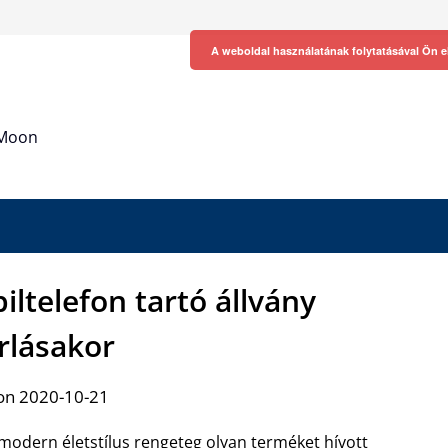
A weboldal használatának folytatásával Ön e
h Moon
ltelefon tartó állvány
rlásakor
on 2020-10-21
modern életstílus rengeteg olyan terméket hívott