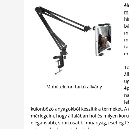
él
mo
hí
bá
me
má
ta
er
Tö
ál
ug
Mobiltelefon tartó állvány
ép
na
le
különböző anyagokból készítik a terméket. A 
mérlegelni, hogy általában hol és milyen kör
elegánsabb, sportosabb, műanyag, esetleg fé