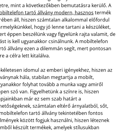
etre, mint a következőkben bemutatásra kerülő. A
biltelefon tartó állvány modern, hasznos
termék
rében áll, hiszen számtalan alkalommal előfordul
rmelyikünkkel, hogy jó lenne tartani a készüléket,
rt éppen beszélünk vagy figyelünk rajta valamit, de
st is kell ugyanakkor csinálnunk. A mobiltelefon
rtó állvány ezen a dilemmán segít, mert pontosan
re a célra lett kitalálva.
kéletesen idomul az emberi igényekhez, hiszen az
lványnak hála, stabilan megtartja a mobilt,
yanakkor folyhat tovább a munka vagy amiről
pen szó van. Figyelhetünk a színre is, hiszen
pjainkban már ez sem szab határt a
hetőségeknek, számtalan eltérő árnyalatból, sőt,
mobiltelefon tartó állvány tekintetében fontos
ülmények között fogjuk használni, hiszen léteznek
mből készült termékek, amelyek stílusukban