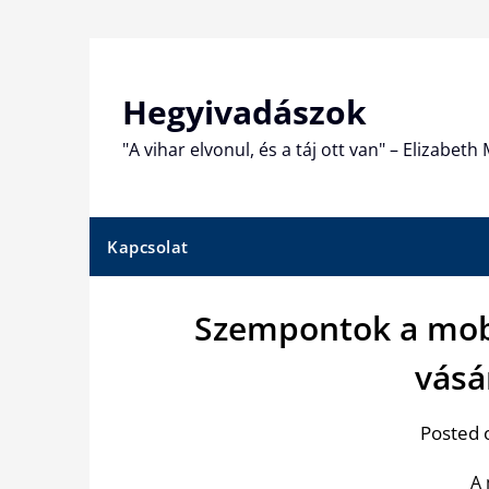
Skip
to
content
Hegyivadászok
"A vihar elvonul, és a táj ott van" – Elizabet
Kapcsolat
Szempontok a mobi
vásá
Posted 
A 