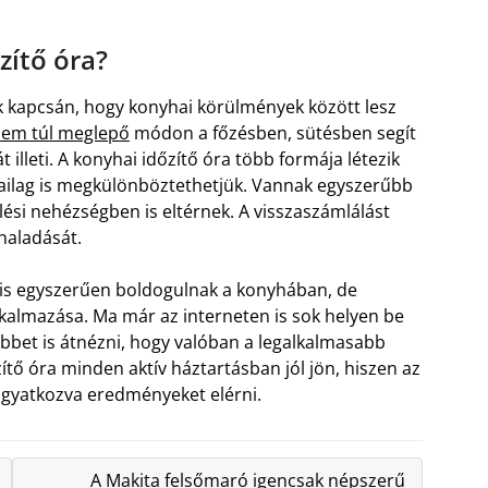
zítő óra?
k kapcsán, hogy konyhai körülmények között lesz
 nem túl meglepő
módon a főzésben, sütésben segít
 illeti. A konyhai időzítő óra több formája létezik
rmailag is megkülönböztethetjük. Vannak egyszerűbb
ési nehézségben is eltérnek. A visszaszámlálást
haladását.
l is egyszerűen boldogulnak a konyhában, de
lkalmazása. Ma már az interneten is sok helyen be
bet is átnézni, hogy valóban a legalkalmasabb
tő óra minden aktív háztartásban jól jön, hiszen az
gyatkozva eredményeket elérni.
A Makita felsőmaró igencsak népszerű