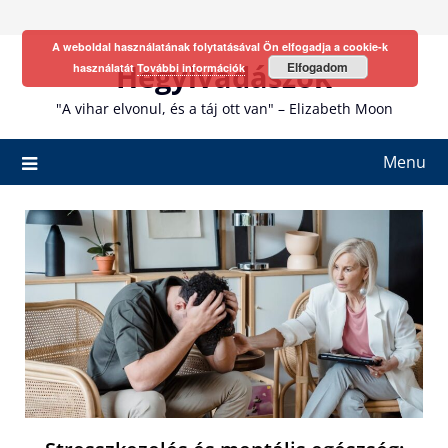
Skip
to
A weboldal használatának folytatásával Ön elfogadja a cookie-k
content
Hegyivadászok
Elfogadom
használatát
További információk
"A vihar elvonul, és a táj ott van" – Elizabeth Moon
Menu