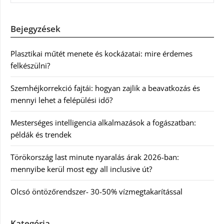
Bejegyzések
Plasztikai műtét menete és kockázatai: mire érdemes
felkészülni?
Szemhéjkorrekció fajtái: hogyan zajlik a beavatkozás és
mennyi lehet a felépülési idő?
Mesterséges intelligencia alkalmazások a fogászatban:
példák és trendek
Törökország last minute nyaralás árak 2026-ban:
mennyibe kerül most egy all inclusive út?
Olcsó öntözőrendszer- 30-50% vízmegtakarítással
Kategória