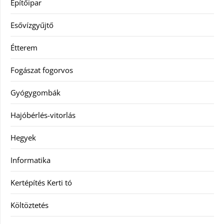
Építőipar
Esővízgyűjtő
Étterem
Fogászat fogorvos
Gyógygombák
Hajóbérlés-vitorlás
Hegyek
Informatika
Kertépítés Kerti tó
Költöztetés