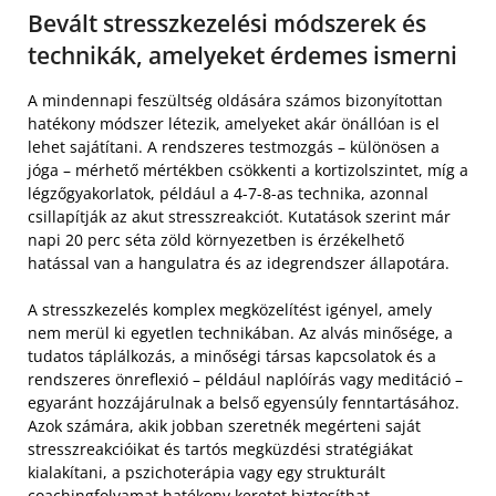
Bevált stresszkezelési módszerek és
technikák, amelyeket érdemes ismerni
A mindennapi feszültség oldására számos bizonyítottan
hatékony módszer létezik, amelyeket akár önállóan is el
lehet sajátítani. A rendszeres testmozgás – különösen a
jóga – mérhető mértékben csökkenti a kortizolszintet, míg a
légzőgyakorlatok, például a 4-7-8-as technika, azonnal
csillapítják az akut stresszreakciót. Kutatások szerint már
napi 20 perc séta zöld környezetben is érzékelhető
hatással van a hangulatra és az idegrendszer állapotára.
A stresszkezelés komplex megközelítést igényel, amely
nem merül ki egyetlen technikában. Az alvás minősége, a
tudatos táplálkozás, a minőségi társas kapcsolatok és a
rendszeres önreflexió – például naplóírás vagy meditáció –
egyaránt hozzájárulnak a belső egyensúly fenntartásához.
Azok számára, akik jobban szeretnék megérteni saját
stresszreakcióikat és tartós megküzdési stratégiákat
kialakítani, a pszichoterápia vagy egy strukturált
coachingfolyamat hatékony keretet biztosíthat.