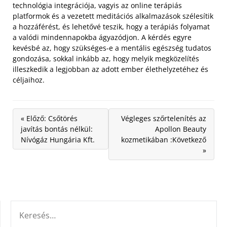
technológia integrációja, vagyis az online terápiás
platformok és a vezetett meditációs alkalmazások szélesítik
a hozzáférést, és lehetővé teszik, hogy a terápiás folyamat
a valódi mindennapokba ágyazódjon. A kérdés egyre
kevésbé az, hogy szükséges-e a mentális egészség tudatos
gondozása, sokkal inkább az, hogy melyik megközelítés
illeszkedik a legjobban az adott ember élethelyzetéhez és
céljaihoz.
« Előző: Csőtörés
Végleges szőrtelenítés az
javítás bontás nélkül:
Apollon Beauty
Nívógáz Hungária Kft.
kozmetikában :Következő
»
KERESÉS: