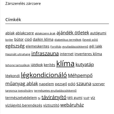
Zárszerelés zárcsere
Címkék
ajándék ötletek
ablak
ablakcsere
autógumi
ablakcsere árak
bútor
cipő
daikin klíma
bojler
diabetikus termékek
Egyedi póló
egészség
elemeskerites
gél lakk
Fordítás
gyulladáscsökkentő
infraszauna
internet
inverteres klíma
Használt ultrahang
klíma
kutyatáp
játékok
kerítés
Iphone tartozékok
légkondicionáló
Méhpempő
légkondi
műanyag ablak
szauna
napelem
pezsgő
póló
szerver
targonca jogosítvány
természetes gyulladáscsökkentő
távirányító
természetvédelem
téli gumi
víz
tv
VoIP
webáruház
vízlágyító berendezés
víztisztító