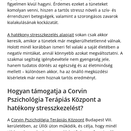
figyelmen kívül hagyni. Érdemes ezeket a tüneteket
komolyan venni, hiszen a tartós stressz növeli a szív- és
érrendszeri betegségek, valamint a szorongásos zavarok
kialakulásának kockázatát.
A hatékony stresszkezelés alapjait
sokan csak akkor
keresik, amikor a tünetek már megkerülhetetlenné válnak.
Holott minél korábban ismeri fel valaki a saját életében a
negatív mintákat, annál könnyebb azokat megváltoztatni. A
szakmai segítség igénybevétele nem gyengeség jele,
hanem tudatos döntés az egészség és az életminőség
mellett – különösen akkor, ha az önálló megküzdési
kísérletek már nem hoznak tartós eredményt.
Hogyan támogatja a Corvin
Pszichológia Terápiás Központ a
hatékony stresszkezelést?
A
Corvin Pszichológia Terápiás Központ
Budapest VIII.
kerületében, az Üllői úton működik, és célja, hogy minél