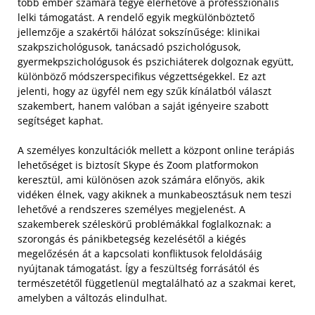
több ember számára tegye elérhetővé a professzionális
lelki támogatást. A rendelő egyik megkülönböztető
jellemzője a szakértői hálózat sokszínűsége: klinikai
szakpszichológusok, tanácsadó pszichológusok,
gyermekpszichológusok és pszichiáterek dolgoznak együtt,
különböző módszerspecifikus végzettségekkel. Ez azt
jelenti, hogy az ügyfél nem egy szűk kínálatból választ
szakembert, hanem valóban a saját igényeire szabott
segítséget kaphat.
A személyes konzultációk mellett a központ online terápiás
lehetőséget is biztosít Skype és Zoom platformokon
keresztül, ami különösen azok számára előnyös, akik
vidéken élnek, vagy akiknek a munkabeosztásuk nem teszi
lehetővé a rendszeres személyes megjelenést. A
szakemberek széleskörű problémákkal foglalkoznak: a
szorongás és pánikbetegség kezelésétől a kiégés
megelőzésén át a kapcsolati konfliktusok feloldásáig
nyújtanak támogatást. Így a feszültség forrásától és
természetétől függetlenül megtalálható az a szakmai keret,
amelyben a változás elindulhat.