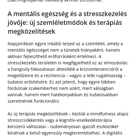
A mentális egészség és a stresszkezelés
jövője: új szemléletmódok és terápiás
megközelítések
Napjainkban egyre inkább terjed az a szemlélet, amely a
mentális egészséget nem a tünetek hiányaként, hanem
aktívan fejleszthető erőforrásként értelmezi. A
stresszkezelés területén is megfigyelhető ez az elmozdulás:
a hangsúly fokozatosan áttevődik a krízisintervencióról a
megelőzésre és a reziliencia – vagyis a lelki rugalmasság –
tudatos erősítésére. Ez azt jelenti, hogy egyre többen
fordulnak szakemberhez nem azért, mert válságban
vannak, hanem mert hatékonyabban és tudatosabban
szeretnének funkcionálni.
Az új terápiás megközelítések – köztük a mindfulness alapú
stresszcsökkentés vagy a kognitív-viselkedésterápia
korszerű változatai – tudományosan igazolt eszközöket
kínálnak a belső egyensúly megteremtéséhez. A digitális