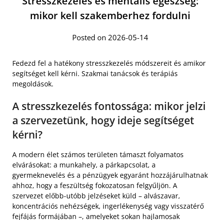
Stresszkezelés és mentális egészség:
mikor kell szakemberhez fordulni
Posted on 2026-05-14
Fedezd fel a hatékony stresszkezelés módszereit és amikor
segítséget kell kérni. Szakmai tanácsok és terápiás
megoldások.
A stresszkezelés fontossága: mikor jelzi
a szervezetünk, hogy ideje segítséget
kérni?
A modern élet számos területen támaszt folyamatos
elvárásokat: a munkahely, a párkapcsolat, a
gyermeknevelés és a pénzügyek egyaránt hozzájárulhatnak
ahhoz, hogy a feszültség fokozatosan felgyűljön. A
szervezet előbb-utóbb jelzéseket küld – alvászavar,
koncentrációs nehézségek, ingerlékenység vagy visszatérő
fejfájás formájában –, amelyeket sokan hajlamosak