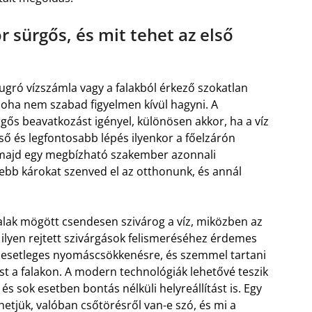
r sürgős, és mit tehet az első
egugró vízszámla vagy a falakból érkező szokatlan
soha nem szabad figyelmen kívül hagyni. A
gős beavatkozást igényel, különösen akkor, ha a víz
ső és legfontosabb lépés ilyenkor a főelzárón
a, majd egy megbízható szakember azonnali
sebb károkat szenved el az otthonunk, és annál
falak mögött csendesen szivárog a víz, miközben az
ilyen rejtett szivárgások felismeréséhez érdemes
 az esetleges nyomáscsökkenésre, és szemmel tartani
t a falakon. A modern technológiák lehetővé teszik
 sok esetben bontás nélküli helyreállítást is. Egy
etjük, valóban csőtörésről van-e szó, és mi a