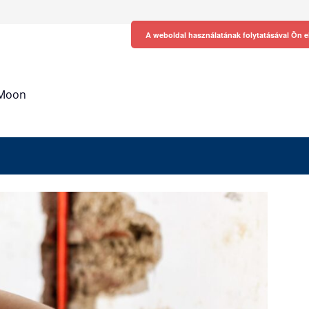
A weboldal használatának folytatásával Ön e
h Moon