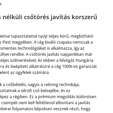
s.
 nélküli csőtörés javítás korszerű
kmai tapasztalattal nyújt teljes körű, megbízható
 Pest megyében. A cég kiváló csapata nemcsak a
entes technológiákat is alkalmazza, így az
rülhet rendbe. A csőtörés javítás napjainkban már
 teljes szétverésével, és ebben a Nívógáz Hungária
ra és beépített alkatrészre a cég 100%-os garanciát
jelent az ügyfelek számára.
 csőbélelés, vagyis a relining technikája,
ttatnak a sérült cső belsejébe, és ez
 képez a régiben. Ez a prémium megoldás különösen
csempét nem kell feltétlenül elbontani a javítás
mberei folyamatos képzésen vesznek részt, hogy