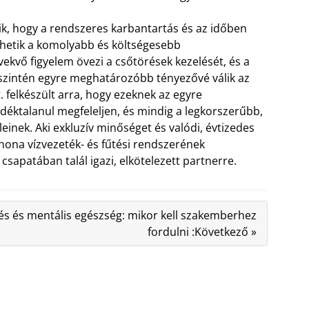
ik, hogy a rendszeres karbantartás és az időben
zhetik a komolyabb és költségesebb
ekvő figyelem övezi a csőtörések kezelését, és a
e szintén egyre meghatározóbb tényezővé válik az
 felkészült arra, hogy ezeknek az egyre
déktalanul megfeleljen, és mindig a legkorszerűbb,
inek. Aki exkluzív minőséget és valódi, évtizedes
hona vízvezeték- és fűtési rendszerének
csapatában talál igazi, elkötelezett partnerre.
és és mentális egészség: mikor kell szakemberhez
fordulni :Következő »