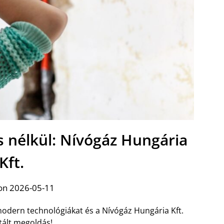
s nélkül: Nívógáz Hungária
Kft.
on 2026-05-11
 modern technológiákat és a Nívógáz Hungária Kft.
tált megoldás!