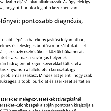
tívabb eljárásokat alkalmazzák. Az ügyfelek így
va, hogy otthonuk a legjobb kezekben van.
lőnyei: pontosabb diagnózis,
tosabb lépés a hatékony javítási folyamatban,
elmes és felesleges bontási munkálatokat is el
iális, exkluzív eszközöket – köztük hőkamerát,
atot – alkalmaz a szivárgás helyének
n hidrogén-nitrogén keverékkel töltik fel a
tnek nyomon a falfelületen keresztül, így
problémás szakasz. Mindez azt jelenti, hogy csak
szükséges, a többi burkolat és szerkezet sértetlen
dszerek és melegvíz-vezetékek szivárgásánál
rséklet-különbségek alapján pontosan kirajzolja a
CCTV) emellett a lefolyórendszerek belső