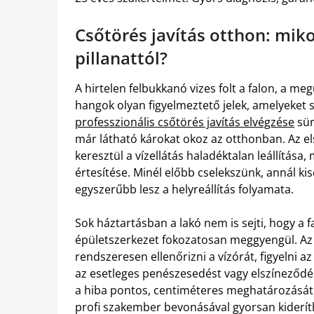
Csőtörés javítás otthon: miko
pillanattól?
A hirtelen felbukkanó vizes folt a falon, a m
hangok olyan figyelmeztető jelek, amelyeket 
professzionális csőtörés javítás elvégzése
sür
már látható károkat okoz az otthonban. Az el
keresztül a vízellátás haladéktalan leállítás
értesítése. Minél előbb cselekszünk, annál ki
egyszerűbb lesz a helyreállítás folyamata.
Sok háztartásban a lakó nem is sejti, hogy a 
épületszerkezet fokozatosan meggyengül. Az 
rendszeresen ellenőrizni a vízórát, figyelni
az esetleges penészesedést vagy elszíneződés
a hiba pontos, centiméteres meghatározását és
profi szakember bevonásával gyorsan kideríth