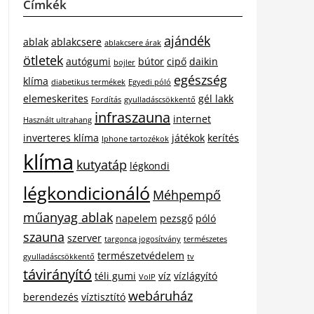
Címkék
ajándék
ablak
ablakcsere
ablakcsere árak
ötletek
autógumi
bútor
cipő
daikin
bojler
egészség
klíma
diabetikus termékek
Egyedi póló
elemeskerites
gél lakk
Fordítás
gyulladáscsökkentő
infraszauna
internet
Használt ultrahang
inverteres klíma
játékok
kerítés
Iphone tartozékok
klíma
kutyatáp
légkondi
légkondicionáló
Méhpempő
műanyag ablak
napelem
pezsgő
póló
szauna
szerver
targonca jogosítvány
természetes
természetvédelem
gyulladáscsökkentő
tv
távirányító
téli gumi
víz
vízlágyító
VoIP
webáruház
berendezés
víztisztító