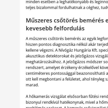
minden esetben a leghatékonyabb és leginnova
teljes bizalommal fordulhatnak a céghez, tud
Műszeres csőtörés bemérés e
kevesebb felfordulás
A műszeres csőtörés bemérés az egyik legfon
hiszen pontos diagnosztika nélkül akár terjed
kellene végezni. A Nívógáz Hungária Kft. spec
akusztikus detektorokat és jelzőgázos vizsgál
meghatározásához. A jelzőgázos módszer sorá
rendszert, amelyet érzékeny érzékelővel köve
centiméteres pontossággal beazonosítható a 
ott kell megbontani a felületet, ahol tényleg 
marad.
A hőkamerás vizsgálat elsősorban fűtési ren
bizonyul rendkívül hatékonynak, mivel a hőmé
problémás szakaszt. A kamerás csővizsgálat (