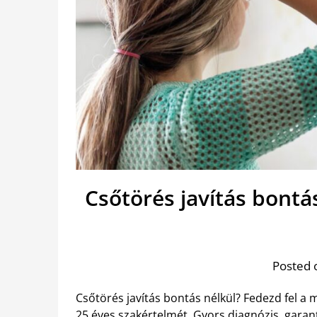
Csőtörés javítás bontá
Posted 
Csőtörés javítás bontás nélkül? Fedezd fel a
25 éves szakértelmét. Gyors diagnózis, garan