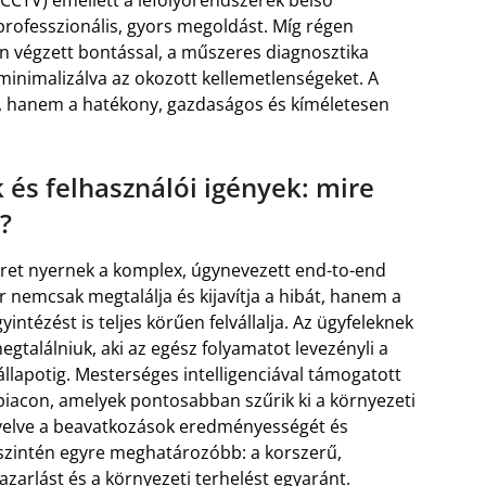
 professzionális, gyors megoldást. Míg régen
n végzett bontással, a műszeres diagnosztika
minimalizálva az okozott kellemetlenségeket. A
 hanem a hatékony, gazdaságos és kíméletesen
k és felhasználói igények: mire
?
eret nyernek a komplex, úgynevezett end-to-end
 nemcsak megtalálja és kijavítja a hibát, hanem a
yintézést is teljes körűen felvállalja. Az ügyfeleknek
gtalálniuk, aki az egész folyamatot levezényli a
 állapotig. Mesterséges intelligenciával támogatott
piacon, amelyek pontosabban szűrik ki a környezeti
övelve a beavatkozások eredményességét és
szintén egyre meghatározóbb: a korszerű,
zarlást és a környezeti terhelést egyaránt.