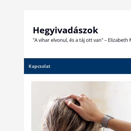
Skip
to
content
Hegyivadászok
"A vihar elvonul, és a táj ott van" – Elizabet
Kapcsolat