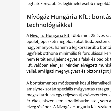
leghatékonyabb és legkíméletesebb megoldá
Nívógáz Hungária Kft.: bontás
technológiákkal
A
Nívógáz Hungária Kft.
több mint 25 éves sza
épületgépészeti megoldásokat Budapesten és
hagyományos, hanem a legkorszerűbb bontásm
ügyfelek otthona minimális felfordulással ke
nem feltétlenül jelent egyet a falak és padlók
Kft. valóban élen jár. Minden elvégzett munká
vállal, ami igazi megnyugvást és biztonságot 
A bontásmentes módszerek közül kiemelkedik a
amelynek során speciális műgyantás réteget ju
megszilárdulva egy teljesen új csővezetéket
értékes, hiszen sem a padlóburkolatot, sem a 
elvégzéséhez. A Nívógáz Hungária Kft. szake