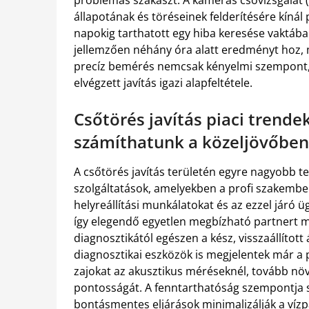
állapotának és töréseinek felderítésére kínál
napokig tarthatott egy hiba keresése vaktába
jellemzően néhány óra alatt eredményt hoz, 
precíz bemérés nemcsak kényelmi szempont,
elvégzett javítás igazi alapfeltétele.
Csőtörés javítás piaci trende
számíthatunk a közeljövőben
A csőtörés javítás területén egyre nagyobb t
szolgáltatások, amelyekben a profi szakember
helyreállítási munkálatokat és az ezzel járó üg
így elegendő egyetlen megbízható partnert me
diagnosztikától egészen a kész, visszaállított
diagnosztikai eszközök is megjelentek már a 
zajokat az akusztikus méréseknél, tovább n
pontosságát. A fenntarthatóság szempontja 
bontásmentes eljárások minimalizálják a vízpa