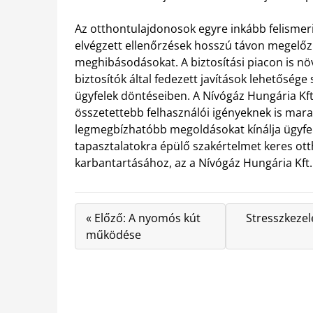
Az otthontulajdonosok egyre inkább felismer
elvégzett ellenőrzések hosszú távon megelő
meghibásodásokat. A biztosítási piacon is növ
biztosítók által fedezett javítások lehetőség
ügyfelek döntéseiben. A Nívógáz Hungária Kft.
összetettebb felhasználói igényeknek is mara
legmegbízhatóbb megoldásokat kínálja ügyfele
tapasztalatokra épülő szakértelmet keres ott
karbantartásához, az a Nívógáz Hungária Kft. 
« Előző: A nyomós kút
Stresszkezel
működése