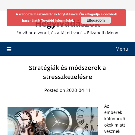
Skip
to
A weboldal használatának folytatásával Ön elfogadja a cookie-k
content
Hegyivadászok
Elfogadom
használatát
További információk
"A vihar elvonul, és a táj ott van" – Elizabeth Moon
Menu
Stratégiák és módszerek a
stresszkezelésre
Posted on 2020-04-11
Az
emberek
különböző
okok miatt
vesznek