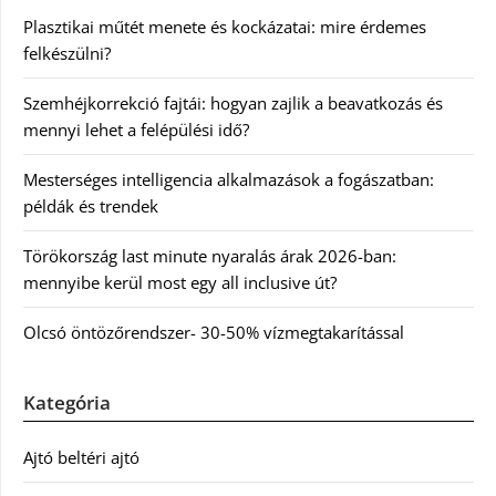
Plasztikai műtét menete és kockázatai: mire érdemes
felkészülni?
Szemhéjkorrekció fajtái: hogyan zajlik a beavatkozás és
mennyi lehet a felépülési idő?
Mesterséges intelligencia alkalmazások a fogászatban:
példák és trendek
Törökország last minute nyaralás árak 2026-ban:
mennyibe kerül most egy all inclusive út?
Olcsó öntözőrendszer- 30-50% vízmegtakarítással
Kategória
Ajtó beltéri ajtó