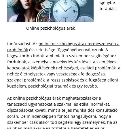
igénybe
terápiást
Online pszichológus árak
tanácsadást. Az
online pszichológus árak természetesen a
problémák
összetettsége függvényében változnak. A
leggyakoribb indok, ami miatt a szakember segítségéhez
fordulnak, a személyes növekedés kérdései, a személyes
kapcsolatok kiépítésének nehézségei, családi problémák, a
nehéz élethelyzetek vagy veszteségek feldolgozása,
szakmai problémák, a rossz szokások és a függőség elleni
küzdelem, pszichológiai traumák és így tovább.
Az online pszichológus árak meghatározásakor a
tanácsadó ugyanazokat a szakmai és etikai normákat,
díjszabásokat követi, mint a teljes munkaidős konzultáció
során. De mindenképpen fontos hangsúlyozni, hogy a
szakember csak akkor tud segíteni egy személynek, ha az
valóban meg akarja változtatni a helyzetét és valós