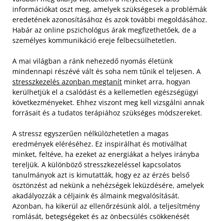
információkat oszt meg, amelyek szükségesek a problémák
eredetének azonosításához és azok további megoldásához.
Habár az online pszichológus árak megfizethetőek, de a
személyes kommunikáció ereje felbecsülhetetlen.
A mai világban a ránk nehezedő nyomás életünk
mindennapi részévé vált és soha nem tűnik el teljesen. A
stresszkezelés azonban megtanít
minket arra, hogyan
kerülhetjük el a csalódást és a kellemetlen egészségügyi
következményeket. Ehhez viszont meg kell vizsgálni annak
forrásait és a tudatos terápiához szükséges módszereket.
A stressz egyszerűen nélkülözhetetlen a magas
eredmények eléréséhez. Ez inspirálhat és motiválhat
minket, feltéve, ha ezeket az energiákat a helyes irányba
tereljük. A különböző stresszkezeléssel kapcsolatos
tanulmányok azt is kimutatták, hogy ez az érzés belső
ösztönzést ad nekünk a nehézségek leküzdésére, amelyek
akadályozzák a céljaink és álmaink megvalósítását.
Azonban, ha kikerül az ellenőrzésünk alól, a teljesítmény
romlását, betegségeket és az önbecsülés csökkenését