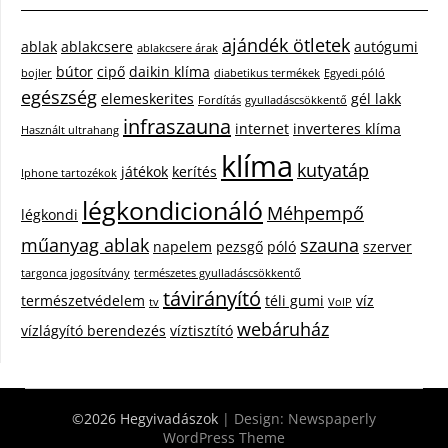
ajándék ötletek
ablak
ablakcsere
autógumi
ablakcsere árak
bútor
cipő
daikin klíma
bojler
diabetikus termékek
Egyedi póló
egészség
elemeskerites
gél lakk
Fordítás
gyulladáscsökkentő
infraszauna
internet
inverteres klíma
Használt ultrahang
klíma
kutyatáp
játékok
kerítés
Iphone tartozékok
légkondicionáló
Méhpempő
légkondi
műanyag ablak
szauna
napelem
pezsgő
póló
szerver
targonca jogosítvány
természetes gyulladáscsökkentő
távirányító
természetvédelem
téli gumi
víz
tv
VoIP
webáruház
vízlágyító berendezés
víztisztító
©2026 Hegyivadászok
| Design:
Newspaperly
WordPress Theme