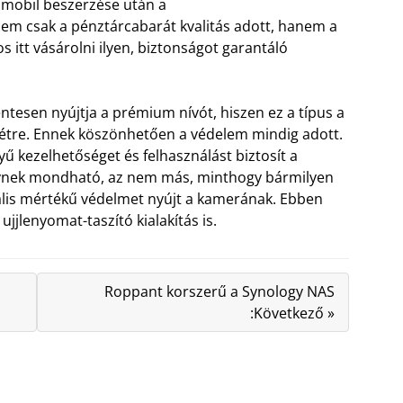
 mobil beszerzése után a
m csak a pénztárcabarát kvalitás adott, hanem a
s itt vásárolni ilyen, biztonságot garantáló
ntesen nyújtja a prémium nívót, hiszen ez a típus a
 létre. Ennek köszönhetően a védelem mindig adott.
yű kezelhetőséget és felhasználást biztosít a
nynek mondható, az nem más, minthogy bármilyen
deális mértékű védelmet nyújt a kamerának. Ebben
jjlenyomat-taszító kialakítás is.
Roppant korszerű a Synology NAS
:Következő »