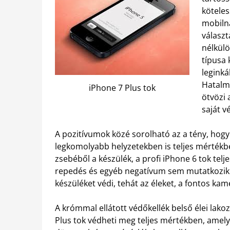
köteles
mobilná
válasz
nélkülö
típusa 
leginká
Hatalm
iPhone 7 Plus tok
ötvözi 
saját v
A pozitívumok közé sorolható az a tény, hogy 
legkomolyabb helyzetekben is teljes mértékbe
zsebéből a készülék, a profi iPhone 6 tok telj
repedés és egyéb negatívum sem mutatkozik 
készüléket védi, tehát az éleket, a fontos kame
A krómmal ellátott védőkellék belső élei lakoz
Plus tok védheti meg teljes mértékben, amely