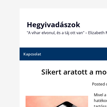
Skip
to
content
Hegyivadászok
"A vihar elvonul, és a táj ott van" – Elizabet
Kapcsolat
Sikert aratott a m
Posted 
Mivel a
hatéko
tartós