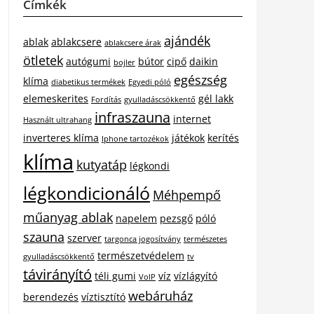
Címkék
ajándék
ablak
ablakcsere
ablakcsere árak
ötletek
autógumi
bútor
cipő
daikin
bojler
egészség
klíma
diabetikus termékek
Egyedi póló
elemeskerites
gél lakk
Fordítás
gyulladáscsökkentő
infraszauna
internet
Használt ultrahang
inverteres klíma
játékok
kerítés
Iphone tartozékok
klíma
kutyatáp
légkondi
légkondicionáló
Méhpempő
műanyag ablak
napelem
pezsgő
póló
szauna
szerver
targonca jogosítvány
természetes
természetvédelem
gyulladáscsökkentő
tv
távirányító
téli gumi
víz
vízlágyító
VoIP
webáruház
berendezés
víztisztító