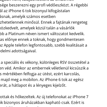
sége beszerezni egy profi védőeszközt. A régebbi
l az iPhone 6 tok bizonyul kifogástalan
tásnak, amelyik számos esetben
zhetetlennek minősül. Ennek a fajtának rengeteg
közkedvelt, amelyek közül talán a vásárlók
bb a Platinum néven ismert változatot kedvelik.
as előnye ennek a toknak, hogy gondmentesen
az Apple telefon legfontosabb, szebb kvalitásait a
édelmi adottságaival.
a speciális és vékony, különleges RSV összetétel a
n véd. Amikor az embernek véletlenül kicsúszik a
es mértékben felfogja az ütést, ezért karcolás,
majd meg a mobilon. Az iPhone 6 tok az egész
rát, a hátlapot és a lényeges kijelzőt.
ottak és hőkezeltek. Az új telefonokat az iPhone 7
ik bizonyos áruházakban kapható csak. Ezért is