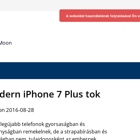
A weboldal használatának folytatásával Ön e
h Moon
odern iPhone 7 Plus tok
on 2016-08-28
 legújabb telefonok gyorsaságban és
nyságban remekelnek, de a strapabírásban és
ságban nem, tulajdonosként az embernek