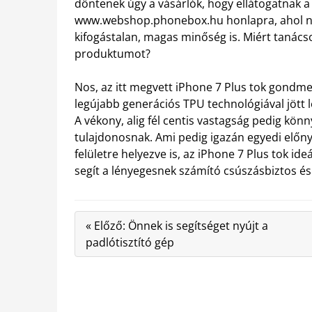
döntenek úgy a vásárlók, hogy ellátogatnak a
www.webshop.phonebox.hu honlapra, ahol ne
kifogástalan, magas minőség is. Miért tanácso
produktumot?
Nos, az itt megvett iPhone 7 Plus tok gondme
legújabb generációs TPU technológiával jött
A vékony, alig fél centis vastagság pedig könn
tulajdonosnak. Ami pedig igazán egyedi elő
felületre helyezve is, az iPhone 7 Plus tok i
segít a lényegesnek számító csúszásbiztos és u
« Előző: Önnek is segítséget nyújt a
padlótisztító gép