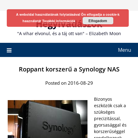
Skip
to
A weboldal használatának folytatásával Ön elfogadja a cookie-k
content
Hegyivadászok
Elfogadom
használatát
További információk
"A vihar elvonul, és a táj ott van" – Elizabeth Moon
Menu
Roppant korszerű a Synology NAS
Posted on 2016-08-29
Bizonyos
eszközök csak a
szükséges
precizitással,
gyorsasággal és
korszerűséggel
rendelkeznek,