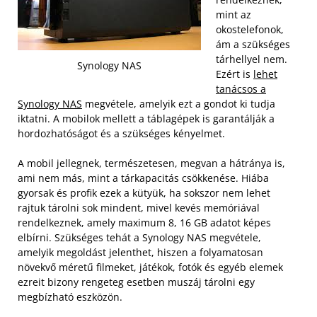
mint az
okostelefonok,
ám a szükséges
tárhellyel nem.
Synology NAS
Ezért is
lehet
tanácsos a
Synology NAS
megvétele, amelyik ezt a gondot ki tudja
iktatni. A mobilok mellett a táblagépek is garantálják a
hordozhatóságot és a szükséges kényelmet.
A mobil jellegnek, természetesen, megvan a hátránya is,
ami nem más, mint a tárkapacitás csökkenése. Hiába
gyorsak és profik ezek a kütyük, ha sokszor nem lehet
rajtuk tárolni sok mindent, mivel kevés memóriával
rendelkeznek, amely maximum 8, 16 GB adatot képes
elbírni. Szükséges tehát a Synology NAS megvétele,
amelyik megoldást jelenthet, hiszen a folyamatosan
növekvő méretű filmeket, játékok, fotók és egyéb elemek
ezreit bizony rengeteg esetben muszáj tárolni egy
megbízható eszközön.