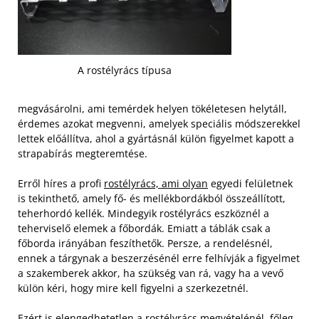
A rostélyrács típusa
megvásárolni, ami temérdek helyen tökéletesen helytáll,
érdemes azokat megvenni, amelyek speciális módszerekkel
lettek előállítva, ahol a gyártásnál külön figyelmet kapott a
strapabírás megteremtése.
Erről híres a profi
rostélyrács, ami olyan
egyedi felületnek
is tekinthető, amely fő- és mellékbordákból összeállított,
teherhordó kellék. Mindegyik rostélyrács eszköznél a
teherviselő elemek a főbordák. Emiatt a táblák csak a
főborda irányában feszíthetők.
Persze, a rendelésnél,
ennek a tárgynak a beszerzésénél erre felhívják a figyelmet
a szakemberek akkor, ha szükség van rá, vagy ha a vevő
külön kéri, hogy mire kell figyelni a szerkezetnél.
Ezért is elengedhetetlen a rostélyrács megvételénél, főleg,