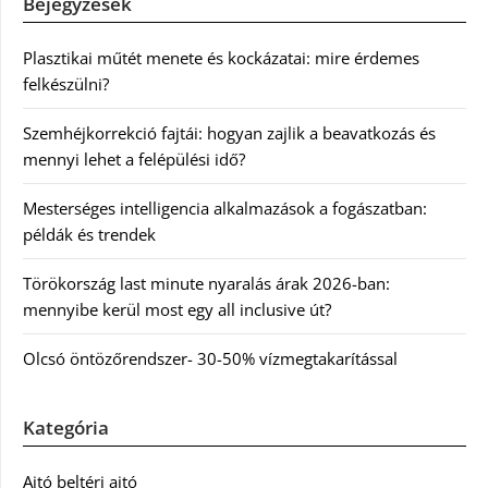
Bejegyzések
Plasztikai műtét menete és kockázatai: mire érdemes
felkészülni?
Szemhéjkorrekció fajtái: hogyan zajlik a beavatkozás és
mennyi lehet a felépülési idő?
Mesterséges intelligencia alkalmazások a fogászatban:
példák és trendek
Törökország last minute nyaralás árak 2026-ban:
mennyibe kerül most egy all inclusive út?
Olcsó öntözőrendszer- 30-50% vízmegtakarítással
Kategória
Ajtó beltéri ajtó