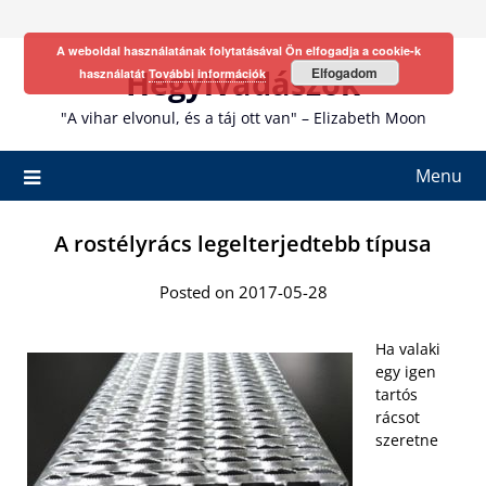
Skip
to
A weboldal használatának folytatásával Ön elfogadja a cookie-k
content
Hegyivadászok
Elfogadom
használatát
További információk
"A vihar elvonul, és a táj ott van" – Elizabeth Moon
Menu
A rostélyrács legelterjedtebb típusa
Posted on 2017-05-28
Ha valaki
egy igen
tartós
rácsot
szeretne