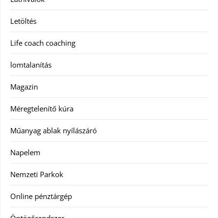
Letöltés
Life coach coaching
lomtalanítás
Magazin
Méregtelenítő kúra
Műanyag ablak nyílászáró
Napelem
Nemzeti Parkok
Online pénztárgép
Öntözőrendszer