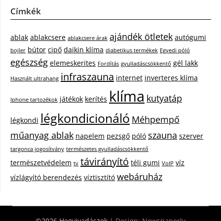
Címkék
ajándék ötletek
ablak
ablakcsere
autógumi
ablakcsere árak
bútor
cipő
daikin klíma
bojler
diabetikus termékek
Egyedi póló
egészség
elemeskerites
gél lakk
Fordítás
gyulladáscsökkentő
infraszauna
internet
inverteres klíma
Használt ultrahang
klíma
kutyatáp
játékok
kerítés
Iphone tartozékok
légkondicionáló
Méhpempő
légkondi
műanyag ablak
szauna
napelem
pezsgő
póló
szerver
targonca jogosítvány
természetes gyulladáscsökkentő
távirányító
természetvédelem
téli gumi
víz
tv
VoIP
webáruház
vízlágyító berendezés
víztisztító
©2026 Hegyivadászok
| Design:
Newspaperly