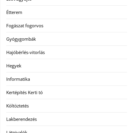
Étterem
Fogászat fogorvos
Gyógygombák
Hajóbérlés-vitorlás
Hegyek
Informatika
Kertépítés Kerti tó
Költöztetés
Lakberendezés
Látnivalók