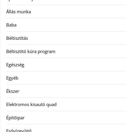
Állás munka
Baba
Béltisztítás
Béltisztító kúra program
Egészség
Egyéb
Ékszer
Elektromos kisautó quad
Építőipar
Esővízgyűjtő