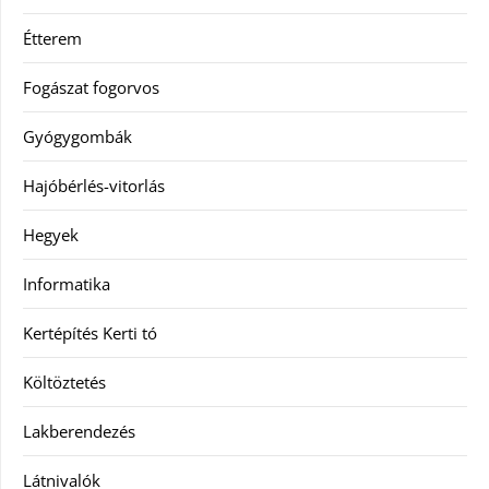
Étterem
Fogászat fogorvos
Gyógygombák
Hajóbérlés-vitorlás
Hegyek
Informatika
Kertépítés Kerti tó
Költöztetés
Lakberendezés
Látnivalók