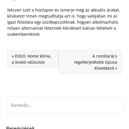
Nézzen szét a honlapon és ismerje meg az aktuális árakat,
kínálatot! Innen megtudhatja azt is, hogy valójában mi az
igazi feladata egy úszókapcsolónak, hogyan alkalmazható,
milyen alternatívái léteznek! Kérdéseit bátran felteheti a
szakembereknek.
« Előző: Home klíma,
A rostélyrács
a kiváló választás
legelterjedtebb típusa
:Következő »
KERESÉS:
Bejegyzések