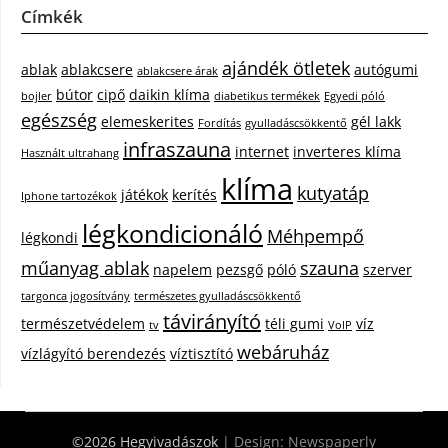
Címkék
ajándék ötletek
ablak
ablakcsere
autógumi
ablakcsere árak
bútor
cipő
daikin klíma
bojler
diabetikus termékek
Egyedi póló
egészség
elemeskerites
gél lakk
Fordítás
gyulladáscsökkentő
infraszauna
internet
inverteres klíma
Használt ultrahang
klíma
kutyatáp
játékok
kerítés
Iphone tartozékok
légkondicionáló
Méhpempő
légkondi
műanyag ablak
szauna
napelem
pezsgő
póló
szerver
targonca jogosítvány
természetes gyulladáscsökkentő
távirányító
természetvédelem
téli gumi
víz
tv
VoIP
webáruház
vízlágyító berendezés
víztisztító
©2026 Hegyivadászok
| Design:
Newspaperly