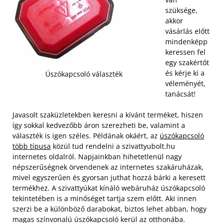
szüksége,
akkor
vásárlás előtt
mindenképp
keressen fel
egy szakértőt
és kérje ki a
Úszókapcsoló választék
véleményét,
tanácsát!
Javasolt szaküzletekben keresni a kívánt terméket, hiszen
így sokkal kedvezőbb áron szerezheti be, valamint a
választék is igen széles. Példának okáért, az
úszókapcsoló
több típusa
közül tud rendelni a szivattyubolt.hu
internetes oldalról. Napjainkban hihetetlenül nagy
népszerűségnek örvendenek az internetes szakáruházak,
mivel egyszerűen és gyorsan juthat hozzá bárki a keresett
termékhez.
A szivattyúkat kínáló webáruház úszókapcsoló
tekintetében is a minőséget tartja szem előtt. Aki innen
szerzi be a különböző darabokat, biztos lehet abban, hogy
magas színvonalú úszókapcsoló kerül az otthonába.