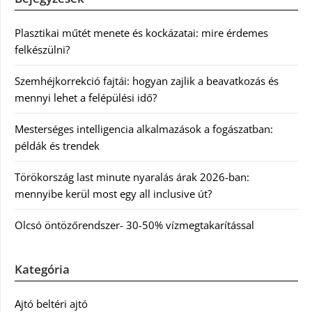
Plasztikai műtét menete és kockázatai: mire érdemes
felkészülni?
Szemhéjkorrekció fajtái: hogyan zajlik a beavatkozás és
mennyi lehet a felépülési idő?
Mesterséges intelligencia alkalmazások a fogászatban:
példák és trendek
Törökország last minute nyaralás árak 2026-ban:
mennyibe kerül most egy all inclusive út?
Olcsó öntözőrendszer- 30-50% vízmegtakarítással
Kategória
Ajtó beltéri ajtó