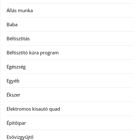
Állás munka
Baba
Béltisztítás
Béltisztító kúra program
Egészség
Egyéb
Ékszer
Elektromos kisautó quad
Építőipar
Esővízgyűjtő