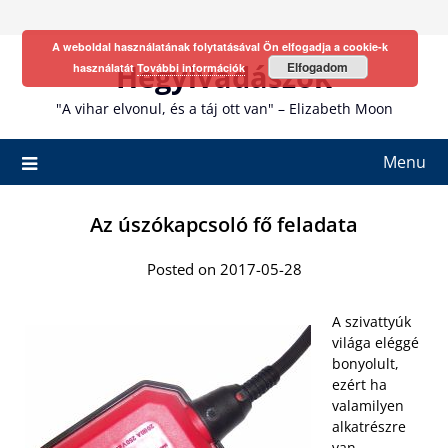
Skip
to
A weboldal használatának folytatásával Ön elfogadja a cookie-k
content
Hegyivadászok
Elfogadom
használatát
További információk
"A vihar elvonul, és a táj ott van" – Elizabeth Moon
Menu
Az úszókapcsoló fő feladata
Posted on 2017-05-28
A szivattyúk
világa eléggé
bonyolult,
ezért ha
valamilyen
alkatrészre
van