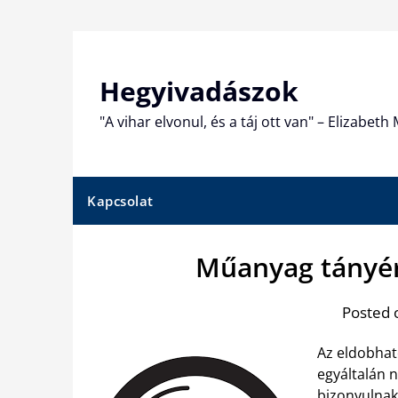
Skip
to
content
Hegyivadászok
"A vihar elvonul, és a táj ott van" – Elizabet
Kapcsolat
Műanyag tányé
Posted 
Az eldobhat
egyáltalán 
bizonyulnak