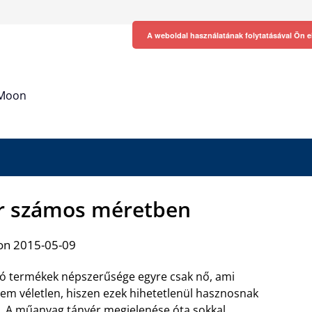
A weboldal használatának folytatásával Ön e
h Moon
r számos méretben
on 2015-05-09
ó termékek népszerűsége egyre csak nő, ami
nem véletlen, hiszen ezek hihetetlenül hasznosnak
. A
műanyag tányér megjelenése óta
sokkal