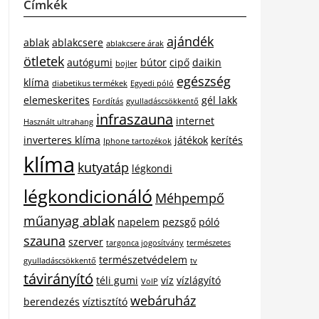
Címkék
ajándék
ablak
ablakcsere
ablakcsere árak
ötletek
autógumi
bútor
cipő
daikin
bojler
egészség
klíma
diabetikus termékek
Egyedi póló
elemeskerites
gél lakk
Fordítás
gyulladáscsökkentő
infraszauna
internet
Használt ultrahang
inverteres klíma
játékok
kerítés
Iphone tartozékok
klíma
kutyatáp
légkondi
légkondicionáló
Méhpempő
műanyag ablak
napelem
pezsgő
póló
szauna
szerver
targonca jogosítvány
természetes
természetvédelem
gyulladáscsökkentő
tv
távirányító
téli gumi
víz
vízlágyító
VoIP
webáruház
berendezés
víztisztító