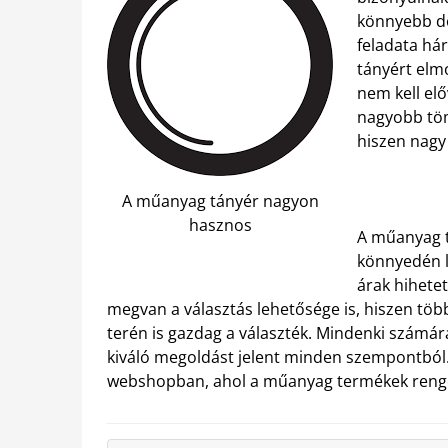
könnyebb do
feladata há
tányért elm
nem kell elő
nagyobb töm
hiszen nagy 
A műanyag tányér nagyon
hasznos
A műanyag tá
könnyedén le
árak hihete
megvan a választás lehetősége is, hiszen töb
terén is gazdag a választék. Mindenki számár
kiváló megoldást jelent minden szempontból.
webshopban, ahol a műanyag termékek renget