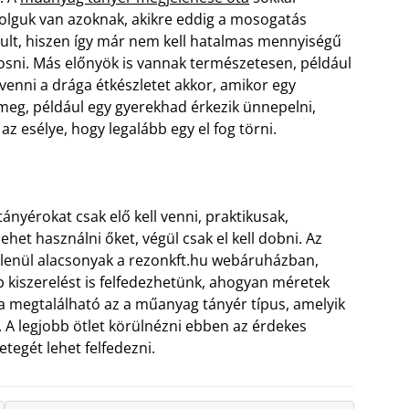
lguk van azoknak, akikre eddig a mosogatás
rult, hiszen így már nem kell hatalmas mennyiségű
osni. Más előnyök is vannak természetesen, például
venni a drága étkészletet akkor, amikor egy
eg, például egy gyerekhad érkezik ünnepelni,
az esélye, hogy legalább egy el fog törni.
nyérokat csak elő kell venni, praktikusak,
het használni őket, végül csak el kell dobni. Az
tlenül alacsonyak a rezonkft.hu webáruházban,
b kiszerelést is felfedezhetünk, ahogyan méretek
a megtalálható az a műanyag tányér típus, amelyik
 A legjobb ötlet körülnézni ebben az érdekes
egét lehet felfedezni.