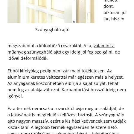
dönt,
biztosan jól
jár, hiszen
Szúnyogháló ajtó
megszabadul a különböző rovaroktól. A fa,
valamint a
műanyag szúnyogháló ajtó
egy ideig jól fog szolgálni, de
idővel deformálódik.
Ebből kifolyólag pedig nem zár majd tökéletesen. Az
alumínium keretes változattal már egészen más a helyzet.
Az anyagának köszönhetően elbírja a saját súlyát, tehát
nem fog az alakja változni. Karbantartást hosszú ideig nem
igényel.
Ez a termék nemcsak a rovaroktól óvja meg a családját, de
a lakásának is megfelelő szellőzést biztosít. A szúnyogháló
ajtó nagyon masszív, ezért a kis házi kedvencek sem tudják
kiszakítani. A legtöbb termék egyszerűen felszerelhető,
vagyis nem szükséges szakembert hívni a telepítéséhez.