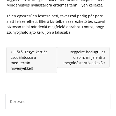
Mindenegyes nyílászáróra érdemes tenni ilyen kelléket.
Télen egyszerűen leszerelheti, tavasszal pedig pár perc
alatt felszerelheti. Eltérő kivitelben szerezhető be, szóval
biztosan talál mindenki megfelelő darabot. Fontos, hogy
szúnyogháló ajtó kerüljön a lakásába!
« Előző: Tegye kertjét
Reggelre bedugul az
csodálatossá a
orrom: mi jelenti a
mediterrán
megoldást? :Következő »
növényekkel!
KERESÉS: