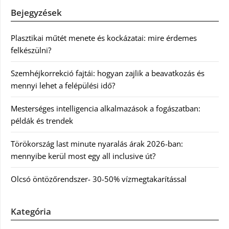
Bejegyzések
Plasztikai műtét menete és kockázatai: mire érdemes
felkészülni?
Szemhéjkorrekció fajtái: hogyan zajlik a beavatkozás és
mennyi lehet a felépülési idő?
Mesterséges intelligencia alkalmazások a fogászatban:
példák és trendek
Törökország last minute nyaralás árak 2026-ban:
mennyibe kerül most egy all inclusive út?
Olcsó öntözőrendszer- 30-50% vízmegtakarítással
Kategória