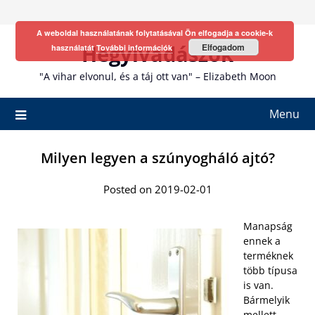
Skip
to
A weboldal használatának folytatásával Ön elfogadja a cookie-k
content
Hegyivadászok
Elfogadom
használatát
További információk
"A vihar elvonul, és a táj ott van" – Elizabeth Moon
Menu
Milyen legyen a szúnyogháló ajtó?
Posted on 2019-02-01
Manapság
ennek a
terméknek
több típusa
is van.
Bármelyik
mellett