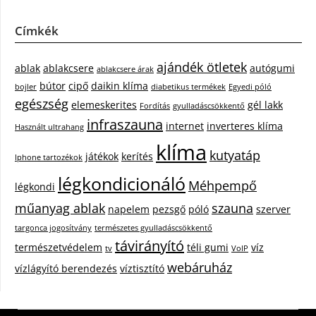
Címkék
ajándék ötletek
ablak
ablakcsere
autógumi
ablakcsere árak
bútor
cipő
daikin klíma
bojler
diabetikus termékek
Egyedi póló
egészség
elemeskerites
gél lakk
Fordítás
gyulladáscsökkentő
infraszauna
internet
inverteres klíma
Használt ultrahang
klíma
kutyatáp
játékok
kerítés
Iphone tartozékok
légkondicionáló
Méhpempő
légkondi
műanyag ablak
szauna
napelem
pezsgő
póló
szerver
targonca jogosítvány
természetes gyulladáscsökkentő
távirányító
természetvédelem
téli gumi
víz
tv
VoIP
webáruház
vízlágyító berendezés
víztisztító