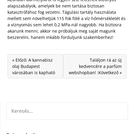
alapszabályok, amelyek be nem tartása biztosan
katasztrófához fog vezetni. Tágulási tartály használata
mellett sem növelhetjük 115 fok fölé a víz hőmérsékletét és
a víznyomás sem lehet 0,2 MPa-nál nagyobb. Ha biztosra
akarunk menni, akkor ne próbáljuk meg saját magunk
beszerelni, hanem inkább forduljunk szakemberhez!
« Előző: A kannabisz
Találjon rá az új
olaj Budapest
kedvencére a parfüm
városában is kapható
webshopban! :Következő »
KERESÉS: