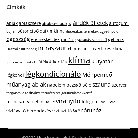
Címkék
ajándék ötletek
ablak
ablakcsere
autógumi
ablakcsere árak
bútor
cipő
daikin klíma
bojler
diabetikus termékek
Egyedi póló
egészség
elemeskerites
gél lakk
Fordítás
gyulladáscsökkentő
infraszauna
internet
inverteres klíma
Használt ultrahang
klíma
kutyatáp
játékok
kerítés
Iphone tartozékok
légkondicionáló
Méhpempő
légkondi
műanyag ablak
szauna
napelem
pezsgő
póló
szerver
targonca jogosítvány
természetes gyulladáscsökkentő
távirányító
természetvédelem
téli gumi
víz
tv
VoIP
webáruház
vízlágyító berendezés
víztisztító
©2026 Hegyivadászok
| Design:
Newspaperly