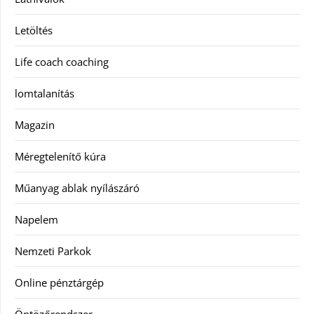
Letöltés
Life coach coaching
lomtalanítás
Magazin
Méregtelenítő kúra
Műanyag ablak nyílászáró
Napelem
Nemzeti Parkok
Online pénztárgép
Öntözőrendszer