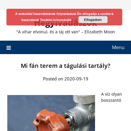
Skip
to
A weboldal használatának folytatásával Ön elfogadja a cookie-k
content
Hegyivadászok
Elfogadom
használatát
További információk
"A vihar elvonul, és a táj ott van" – Elizabeth Moon
Menu
Mi fán terem a tágulási tartály?
Posted on 2020-09-19
A víz olyan
bosszantó