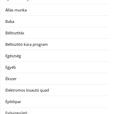
Állás munka
Baba
Béltisztítás
Béltisztító kúra program
Egészség
Egyéb
Ékszer
Elektromos kisautó quad
Építőipar
Esővízgyűjtő