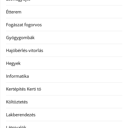
Étterem
Fogászat fogorvos
Gyógygombák
Hajóbérlés-vitorlás
Hegyek
Informatika
Kertépítés Kerti tó
Költöztetés
Lakberendezés
Látnivalók