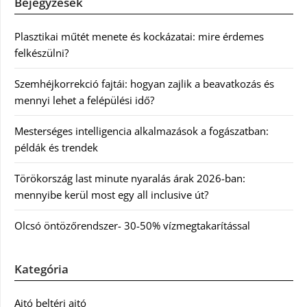
Bejegyzések
Plasztikai műtét menete és kockázatai: mire érdemes
felkészülni?
Szemhéjkorrekció fajtái: hogyan zajlik a beavatkozás és
mennyi lehet a felépülési idő?
Mesterséges intelligencia alkalmazások a fogászatban:
példák és trendek
Törökország last minute nyaralás árak 2026-ban:
mennyibe kerül most egy all inclusive út?
Olcsó öntözőrendszer- 30-50% vízmegtakarítással
Kategória
Ajtó beltéri ajtó