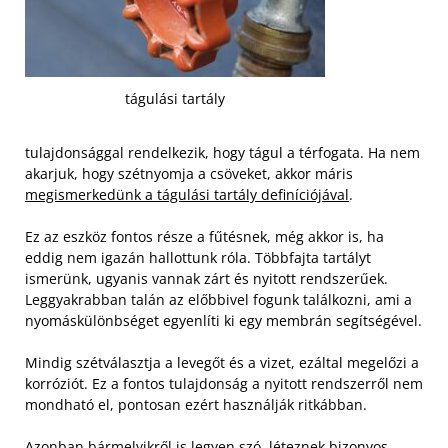
tágulási tartály
tulajdonsággal rendelkezik, hogy tágul a térfogata. Ha nem
akarjuk, hogy szétnyomja a csöveket, akkor máris
megismerkedünk a tágulási tartály definíciójával
.
Ez az eszköz fontos része a fűtésnek, még akkor is, ha
eddig nem igazán hallottunk róla. Többfajta tartályt
ismerünk, ugyanis vannak zárt és nyitott rendszerűek.
Leggyakrabban talán az előbbivel fogunk találkozni, ami a
nyomáskülönbséget egyenlíti ki egy membrán segítségével.
Mindig szétválasztja a levegőt és a vizet, ezáltal megelőzi a
korróziót. Ez a fontos tulajdonság a nyitott rendszerről nem
mondható el, pontosan ezért használják ritkábban.
Azonban bármelyikről is legyen szó, léteznek bizonyos