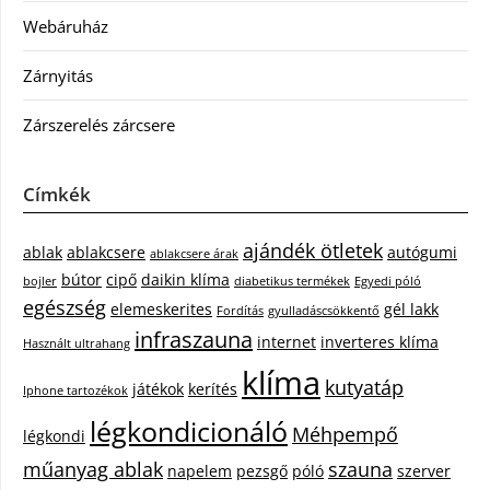
Webáruház
Zárnyitás
Zárszerelés zárcsere
Címkék
ajándék ötletek
ablak
ablakcsere
autógumi
ablakcsere árak
bútor
cipő
daikin klíma
bojler
diabetikus termékek
Egyedi póló
egészség
elemeskerites
gél lakk
Fordítás
gyulladáscsökkentő
infraszauna
internet
inverteres klíma
Használt ultrahang
klíma
kutyatáp
játékok
kerítés
Iphone tartozékok
légkondicionáló
Méhpempő
légkondi
műanyag ablak
szauna
napelem
pezsgő
póló
szerver