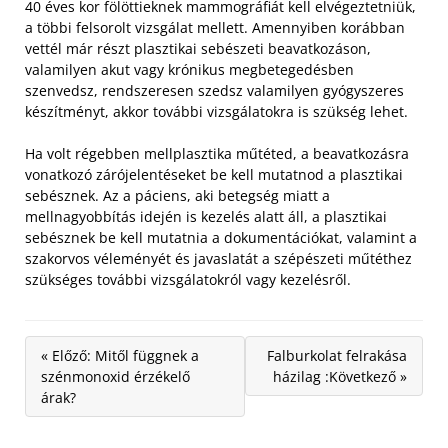
40 éves kor fölöttieknek mammográfiát kell elvégeztetniük,
a többi felsorolt vizsgálat mellett. Amennyiben korábban
vettél már részt plasztikai sebészeti beavatkozáson,
valamilyen akut vagy krónikus megbetegedésben
szenvedsz, rendszeresen szedsz valamilyen gyógyszeres
készítményt, akkor további vizsgálatokra is szükség lehet.
Ha volt régebben mellplasztika műtéted, a beavatkozásra
vonatkozó zárójelentéseket be kell mutatnod a plasztikai
sebésznek. Az a páciens, aki betegség miatt a
mellnagyobbítás idején is kezelés alatt áll, a plasztikai
sebésznek be kell mutatnia a dokumentációkat, valamint a
szakorvos véleményét és javaslatát a szépészeti műtéthez
szükséges további vizsgálatokról vagy kezelésről.
« Előző: Mitől függnek a
Falburkolat felrakása
szénmonoxid érzékelő
házilag :Következő »
árak?