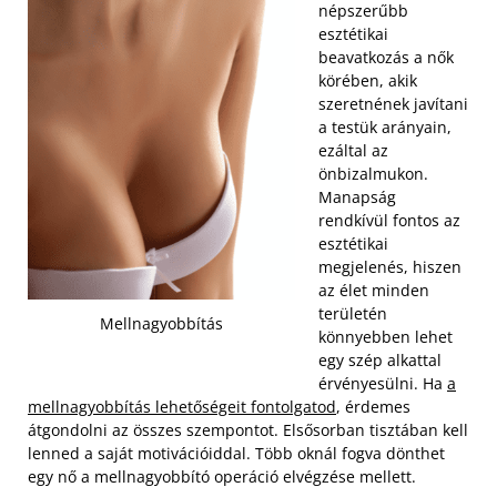
népszerűbb
esztétikai
beavatkozás a nők
körében, akik
szeretnének javítani
a testük arányain,
ezáltal az
önbizalmukon.
Manapság
rendkívül fontos az
esztétikai
megjelenés, hiszen
az élet minden
területén
Mellnagyobbítás
könnyebben lehet
egy szép alkattal
érvényesülni. Ha
a
mellnagyobbítás lehetőségeit fontolgatod
, érdemes
átgondolni az összes szempontot. Elsősorban tisztában kell
lenned a saját motivációiddal. Több oknál fogva dönthet
egy nő a mellnagyobbító operáció elvégzése mellett.