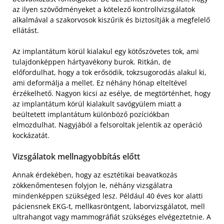
az ilyen szövődményeket a kötelező kontrollvizsgálatok
alkalmával a szakorvosok kiszűrik és biztosítják a megfelelő
ellátást.
Az implantátum körül kialakul egy kötőszövetes tok, ami
tulajdonképpen hártyavékony burok. Ritkán, de
előfordulhat, hogy a tok erősödik, tokzsugorodás alakul ki,
ami deformálja a mellet. Ez néhány hónap elteltével
érzékelhető. Nagyon kicsi az esélye, de megtörténhet, hogy
az implantátum körül kialakult savógyülem miatt a
beültetett implantátum különböző pozíciókban
elmozdulhat. Nagyjából a felsoroltak jelentik az operáció
kockázatát.
Vizsgálatok mellnagyobbítás előtt
Annak érdekében, hogy az esztétikai beavatkozás
zökkenőmentesen folyjon le, néhány vizsgálatra
mindenképpen szükséged lesz. Például 40 éves kor alatti
páciensnek EKG-t, mellkasröntgent, laborvizsgálatot, mell
ultrahangot vagy mammográfiát szükséges elvégeztetnie. A