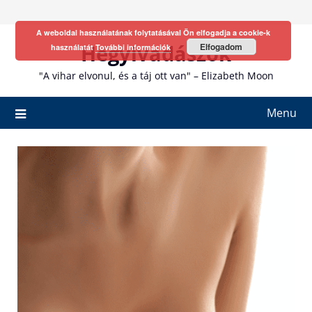
Skip
to
A weboldal használatának folytatásával Ön elfogadja a cookie-k
content
Hegyivadászok
Elfogadom
használatát
További információk
"A vihar elvonul, és a táj ott van" – Elizabeth Moon
Menu