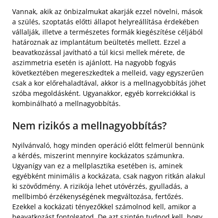
Vannak, akik az önbizalmukat akarják ezzel növelni, mások
a szülés, szoptatás előtti állapot helyreállítása érdekében
vállalják, illetve a természetes formák kiegészítése céljából
határoznak az implantátum beültetés mellett. Ezzel a
beavatkozással javítható a túl kicsi mellek mérete, de
aszimmetria esetén is ajánlott. Ha nagyobb fogyás
következtében megereszkedtek a melleid, vagy egyszerűen
csak a kor előrehaladtával, akkor is a mellnagyobbítás jöhet
szóba megoldásként. Ugyanakkor, egyéb korrekciókkal is
kombinálható a mellnagyobbítás.
Nem rizikós a mellnagyobbítás?
Nyilvánvaló, hogy minden operáció előtt felmerül bennünk
a kérdés, miszerint mennyire kockázatos számunkra.
Ugyanígy van ez a mellplasztika esetében is, aminek
egyébként minimális a kockázata, csak nagyon ritkán alakul
ki szövődmény. A rizikója lehet utóvérzés, gyulladás, a
mellbimbó érzékenységének megváltozása, fertőzés.
Ezekkel a kockázati tényezőkkel számolnod kell, amikor a
beavatkozást fontolgatod. De azt szintén tudnod kell, hogy