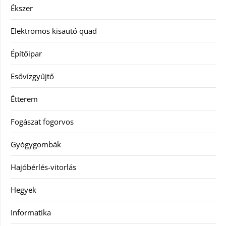
Ékszer
Elektromos kisautó quad
Építőipar
Esővízgyűjtő
Étterem
Fogászat fogorvos
Gyógygombák
Hajóbérlés-vitorlás
Hegyek
Informatika