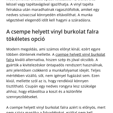
késsel vagy tapétavágóval igazíthatja. A vinyl tapéta
felrakása után maradhatnak ragasztófoltok, amiket egy
nedves szivaccsal könnyedén eltávolíthat. A munka
végeztével elegendő időt kell hagyni a száradásra.
A csempe helyett vinyl burkolat falra
tökéletes opció
Modern megoldás, ami számos előnyt kínál, ezért egyre
többen döntenek mellette. A
csempe helyett vinyl burkolat
falra
kiváló alternatíva, hiszen szép és jóval olcsóbb. A
gyártók a kivitelezéskor öntapadós rendszert használnak,
ami jelentősen csökkenti a munkafolyamat idejét. Teljes
mértékben vízálló, sőt, nem igényel fugázást sem. Ezen
kívül, mellette szól az is, hogy rendkívül könnyen
tisztítható. Csupán egy nedves rongyra lesz szüksége
ahhoz, hogy eltávolítsa a koszt és a különféle
szennyeződéseket.
A csempe helyett vinyl burkolat falra azért is előnyös, mert
nem szívja magába a folyadékokat, ezáltal nem kell