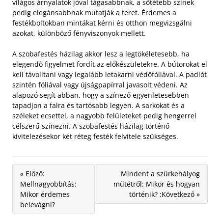
világos árnyalatok jóval tágasabbnak, a sötétebb színek
pedig elegánsabbnak mutatják a teret. Érdemes a
festékboltokban mintákat kérni és otthon megvizsgálni
azokat, különböző fényviszonyok mellett.
A szobafestés házilag akkor lesz a legtökéletesebb, ha
elegendő figyelmet fordít az előkészületekre. A bútorokat el
kell távolítani vagy legalább letakarni védőfóliával. A padlót
szintén fóliával vagy újságpapírral javasolt védeni. Az
alapozó segít abban, hogy a színező egyenletesebben
tapadjon a falra és tartósabb legyen. A sarkokat és a
széleket ecsettel, a nagyobb felületeket pedig hengerrel
célszerű színezni. A szobafestés házilag történő
kivitelezésekor két réteg festék felvitele szükséges.
« Előző:
Mindent a szürkehályog
Mellnagyobbítás:
műtétről: Mikor és hogyan
Mikor érdemes
történik? :Következő »
belevágni?