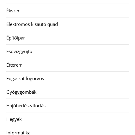
Ékszer
Elektromos kisautó quad
Építőipar
Esővízgyűjtő
Étterem
Fogászat fogorvos
Gyógygombák
Hajóbérlés-vitorlás
Hegyek
Informatika