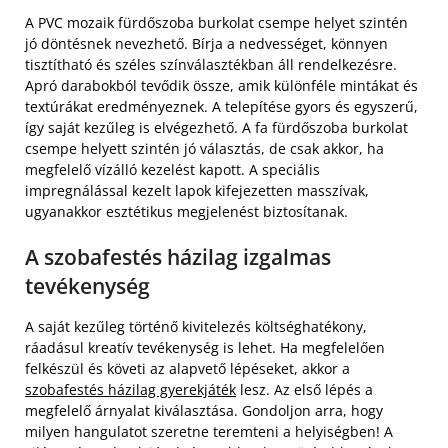
A PVC mozaik fürdőszoba burkolat csempe helyet szintén
jó döntésnek nevezhető. Bírja a nedvességet, könnyen
tisztítható és széles színválasztékban áll rendelkezésre.
Apró darabokból tevődik össze, amik különféle mintákat és
textúrákat eredményeznek. A telepítése gyors és egyszerű,
így saját kezűleg is elvégezhető. A fa fürdőszoba burkolat
csempe helyett szintén jó választás, de csak akkor, ha
megfelelő vízálló kezelést kapott. A speciális
impregnálással kezelt lapok kifejezetten masszívak,
ugyanakkor esztétikus megjelenést biztosítanak.
A szobafestés házilag izgalmas
tevékenység
A saját kezűleg történő kivitelezés költséghatékony,
ráadásul kreatív tevékenység is lehet. Ha megfelelően
felkészül és követi az alapvető lépéseket, akkor a
szobafestés házilag gyerekjáték
lesz. Az első lépés a
megfelelő árnyalat kiválasztása. Gondoljon arra, hogy
milyen hangulatot szeretne teremteni a helyiségben! A