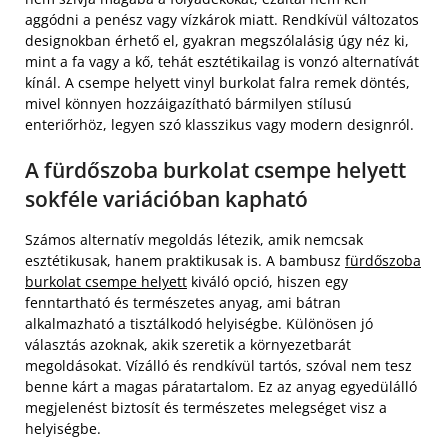
aggódni a penész vagy vízkárok miatt. Rendkívül változatos
designokban érhető el, gyakran megszólalásig úgy néz ki,
mint a fa vagy a kő, tehát esztétikailag is vonzó alternatívát
kínál. A csempe helyett vinyl burkolat falra remek döntés,
mivel könnyen hozzáigazítható bármilyen stílusú
enteriőrhöz, legyen szó klasszikus vagy modern designról.
A fürdőszoba burkolat csempe helyett
sokféle variációban kapható
Számos alternatív megoldás létezik, amik nemcsak
esztétikusak, hanem praktikusak is. A bambusz
fürdőszoba
burkolat csempe helyett
kiváló opció, hiszen egy
fenntartható és természetes anyag, ami bátran
alkalmazható a tisztálkodó helyiségbe. Különösen jó
választás azoknak, akik szeretik a környezetbarát
megoldásokat. Vízálló és rendkívül tartós, szóval nem tesz
benne kárt a magas páratartalom. Ez az anyag egyedülálló
megjelenést biztosít és természetes melegséget visz a
helyiségbe.