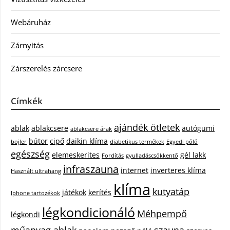
Webáruház
Zárnyitás
Zárszerelés zárcsere
Címkék
ajándék ötletek
ablak
ablakcsere
autógumi
ablakcsere árak
bútor
cipő
daikin klíma
bojler
diabetikus termékek
Egyedi póló
egészség
elemeskerites
gél lakk
Fordítás
gyulladáscsökkentő
infraszauna
internet
inverteres klíma
Használt ultrahang
klíma
kutyatáp
játékok
kerítés
Iphone tartozékok
légkondicionáló
Méhpempő
légkondi