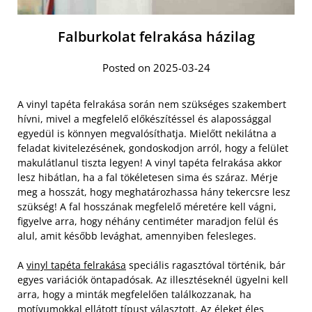
Falburkolat felrakása házilag
Posted on 2025-03-24
A vinyl tapéta felrakása során nem szükséges szakembert
hívni, mivel a megfelelő előkészítéssel és alapossággal
egyedül is könnyen megvalósíthatja. Mielőtt nekilátna a
feladat kivitelezésének, gondoskodjon arról, hogy a felület
makulátlanul tiszta legyen! A vinyl tapéta felrakása akkor
lesz hibátlan, ha a fal tökéletesen sima és száraz. Mérje
meg a hosszát, hogy meghatározhassa hány tekercsre lesz
szükség! A fal hosszának megfelelő méretére kell vágni,
figyelve arra, hogy néhány centiméter maradjon felül és
alul, amit később levághat, amennyiben felesleges.
A
vinyl tapéta felrakása
speciális ragasztóval történik, bár
egyes variációk öntapadósak. Az illesztéseknél ügyelni kell
arra, hogy a minták megfelelően találkozzanak, ha
motívumokkal ellátott típust választott. Az éleket éles