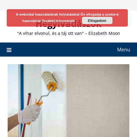
Skip
to
A weboldal használatának folytatásával Ön elfogadja a cookie-k
content
Hegyivadászok
Elfogadom
használatát
További információk
"A vihar elvonul, és a táj ott van" – Elizabeth Moon
Menu