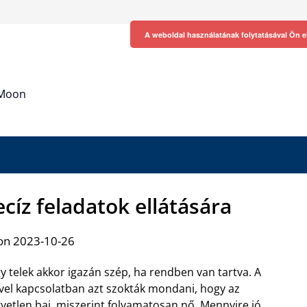
A weboldal használatának folytatásával Ön e
h Moon
cíz feladatok ellátására
on 2023-10-26
y telek akkor igazán szép, ha rendben van tartva. A
vel kapcsolatban azt szokták mondani, hogy az
yetlen baj, miszerint folyamatosan nő. Mennyire jó