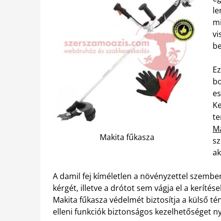
le
mi
vi
be
Ez
bo
es
Ke
te
Ma
Makita fűkasza
sz
ak
A damil fej kíméletlen a növényzettel szembe
kérgét, illetve a drótot sem vágja el a keríté
Makita fűkasza védelmét biztosítja a külső té
elleni funkciók biztonságos kezelhetőséget 