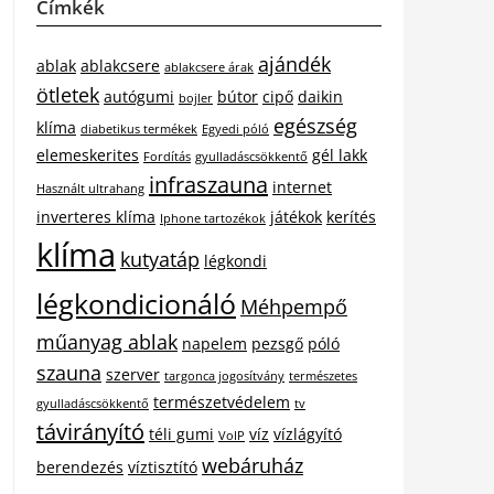
Címkék
ajándék
ablak
ablakcsere
ablakcsere árak
ötletek
autógumi
bútor
cipő
daikin
bojler
egészség
klíma
diabetikus termékek
Egyedi póló
elemeskerites
gél lakk
Fordítás
gyulladáscsökkentő
infraszauna
internet
Használt ultrahang
inverteres klíma
játékok
kerítés
Iphone tartozékok
klíma
kutyatáp
légkondi
légkondicionáló
Méhpempő
műanyag ablak
napelem
pezsgő
póló
szauna
szerver
targonca jogosítvány
természetes
természetvédelem
gyulladáscsökkentő
tv
távirányító
téli gumi
víz
vízlágyító
VoIP
webáruház
berendezés
víztisztító