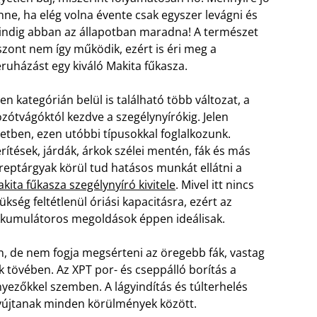
nne, ha elég volna évente csak egyszer levágni és
ndig abban az állapotban maradna! A természet
szont nem így működik, ezért is éri meg a
ruházást egy kiváló Makita fűkasza.
en kategórián belül is található több változat, a
zótvágóktól kezdve a szegélynyírókig. Jelen
etben, ezen utóbbi típusokkal foglalkozunk.
rítések, járdák, árkok szélei mentén, fák és más
reptárgyak körül tud hatásos munkát ellátni a
kita fűkasza szegélynyíró kivitele
. Mivel itt nincs
ükség feltétlenül óriási kapacitásra, ezért az
kumulátoros megoldások éppen ideálisak.
n, de nem fogja megsérteni az öregebb fák, vastag
sek tövében. Az XPT por- és cseppálló borítás a
nyezőkkel szemben. A lágyindítás és túlterhelés
nyújtanak minden körülmények között.