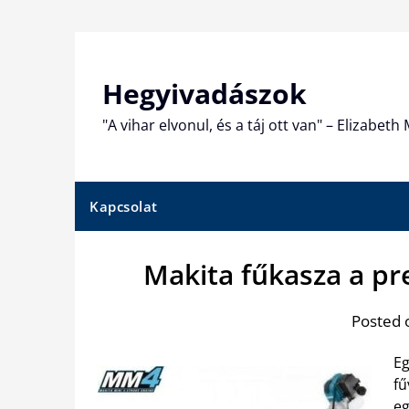
Skip
to
content
Hegyivadászok
"A vihar elvonul, és a táj ott van" – Elizabet
Kapcsolat
Makita fűkasza a pre
Posted 
Eg
fű
eg