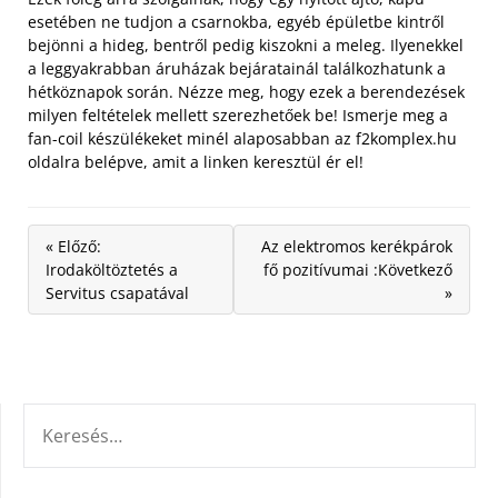
esetében ne tudjon a csarnokba, egyéb épületbe kintről
bejönni a hideg, bentről pedig kiszokni a meleg. Ilyenekkel
a leggyakrabban áruházak bejáratainál találkozhatunk a
hétköznapok során. Nézze meg, hogy ezek a berendezések
milyen feltételek mellett szerezhetőek be! Ismerje meg a
fan-coil készülékeket minél alaposabban az f2komplex.hu
oldalra belépve, amit a linken keresztül ér el!
« Előző:
Az elektromos kerékpárok
Irodaköltöztetés a
fő pozitívumai :Következő
Servitus csapatával
»
KERESÉS: