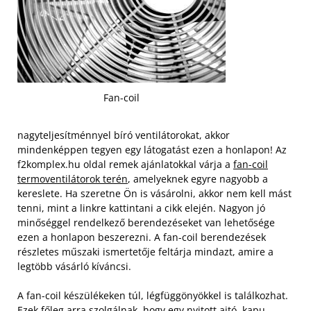
Fan-coil
nagyteljesítménnyel bíró ventilátorokat, akkor
mindenképpen tegyen egy látogatást ezen a honlapon! Az
f2komplex.hu oldal remek ajánlatokkal várja a
fan-coil
termoventilátorok terén
, amelyeknek egyre nagyobb a
kereslete. Ha szeretne Ön is vásárolni, akkor nem kell mást
tenni, mint a linkre kattintani a cikk elején. Nagyon jó
minőséggel rendelkező berendezéseket van lehetősége
ezen a honlapon beszerezni. A fan-coil berendezések
részletes műszaki ismertetője feltárja mindazt, amire a
legtöbb vásárló kíváncsi.
A fan-coil készülékeken túl, légfüggönyökkel is találkozhat.
Ezek főleg arra szolgálnak, hogy egy nyitott ajtó, kapu