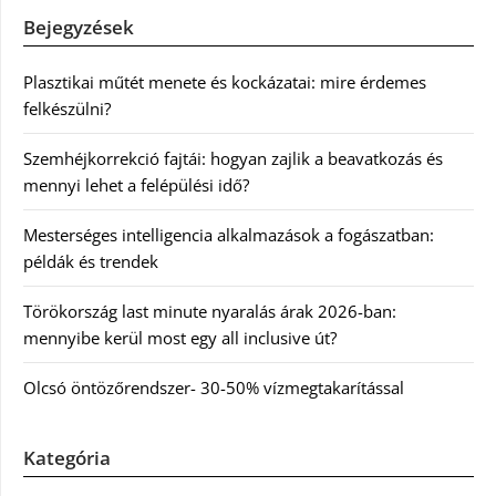
Bejegyzések
Plasztikai műtét menete és kockázatai: mire érdemes
felkészülni?
Szemhéjkorrekció fajtái: hogyan zajlik a beavatkozás és
mennyi lehet a felépülési idő?
Mesterséges intelligencia alkalmazások a fogászatban:
példák és trendek
Törökország last minute nyaralás árak 2026-ban:
mennyibe kerül most egy all inclusive út?
Olcsó öntözőrendszer- 30-50% vízmegtakarítással
Kategória