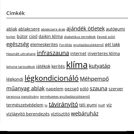
Címkék
ajándék ötletek
ablak
ablakcsere
autógumi
ablakcsere árak
bútor
cipő
daikin klíma
bojler
diabetikus termékek
Egyedi póló
egészség
elemeskerites
gél lakk
Fordítás
gyulladáscsökkentő
infraszauna
internet
inverteres klíma
Használt ultrahang
klíma
kutyatáp
játékok
kerítés
Iphone tartozékok
légkondicionáló
Méhpempő
légkondi
műanyag ablak
szauna
napelem
pezsgő
póló
szerver
targonca jogosítvány
természetes gyulladáscsökkentő
távirányító
természetvédelem
téli gumi
víz
tv
VoIP
webáruház
vízlágyító berendezés
víztisztító