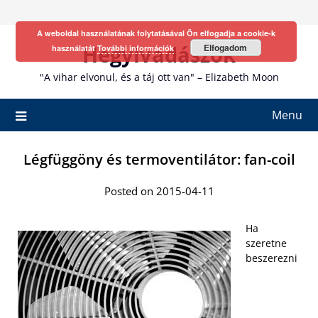
Skip
to
A weboldal használatának folytatásával Ön elfogadja a cookie-k
content
Hegyivadászok
Elfogadom
használatát
További információk
"A vihar elvonul, és a táj ott van" – Elizabeth Moon
Menu
Légfüggöny és termoventilátor: fan-coil
Posted on 2015-04-11
Ha
szeretne
beszerezni