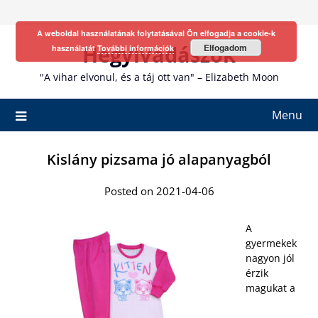
Skip
to
A weboldal használatának folytatásával Ön elfogadja a cookie-k
content
Hegyivadászok
Elfogadom
használatát
További információk
"A vihar elvonul, és a táj ott van" – Elizabeth Moon
Menu
Kislány pizsama jó alapanyagból
Posted on 2021-04-06
A
gyermekek
nagyon jól
érzik
magukat a