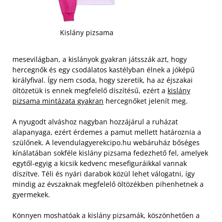
Kislány pizsama
mesevilágban, a kislányok gyakran játsszák azt, hogy
hercegnők és egy csodálatos kastélyban élnek a jóképű
királyfival. Így nem csoda, hogy szeretik, ha az éjszakai
öltözetük is ennek megfelelő díszítésű, ezért a
kislány
pizsama mintázata gyakran
hercegnőket jelenít meg.
A nyugodt alváshoz nagyban hozzájárul a ruházat
alapanyaga, ezért érdemes a pamut mellett határoznia a
szülőnek. A levendulagyerekcipo.hu webáruház bőséges
kínálatában sokféle kislány pizsama fedezhető fel, amelyek
egytől-egyig a kicsik kedvenc mesefiguráikkal vannak
díszítve. Téli és nyári darabok közül lehet válogatni, így
mindig az évszaknak megfelelő öltözékben pihenhetnek a
gyermekek.
Könnyen moshatóak a kislány pizsamák, köszönhetően a