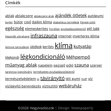
Címkék
ajándék ötletek
ablak
ablakcsere
autógumi
ablakcsere árak
bútor
cipő
daikin klíma
bojler
diabetikus termékek
Egyedi póló
egészség
elemeskerites
gél lakk
Fordítás
gyulladáscsökkentő
infraszauna
internet
inverteres klíma
Használt ultrahang
klíma
kutyatáp
játékok
kerítés
Iphone tartozékok
légkondicionáló
Méhpempő
légkondi
műanyag ablak
szauna
napelem
pezsgő
póló
szerver
targonca jogosítvány
természetes gyulladáscsökkentő
távirányító
természetvédelem
téli gumi
víz
tv
VoIP
webáruház
vízlágyító berendezés
víztisztító
©2026 Hegyivadászok
| Design:
Newspaperly