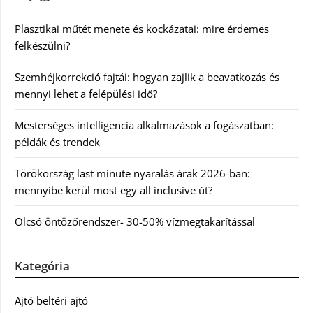
Plasztikai műtét menete és kockázatai: mire érdemes
felkészülni?
Szemhéjkorrekció fajtái: hogyan zajlik a beavatkozás és
mennyi lehet a felépülési idő?
Mesterséges intelligencia alkalmazások a fogászatban:
példák és trendek
Törökország last minute nyaralás árak 2026-ban:
mennyibe kerül most egy all inclusive út?
Olcsó öntözőrendszer- 30-50% vízmegtakarítással
Kategória
Ajtó beltéri ajtó