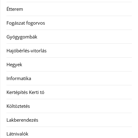
Étterem
Fogászat fogorvos
Gyógygombák
Hajóbérlés-vitorlás
Hegyek
Informatika
Kertépítés Kerti tó
Költöztetés
Lakberendezés
Látnivalók