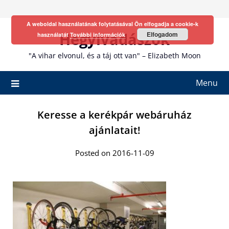
Skip
to
A weboldal használatának folytatásával Ön elfogadja a cookie-k
content
Hegyivadászok
Elfogadom
használatát
További információk
"A vihar elvonul, és a táj ott van" – Elizabeth Moon
Menu
Keresse a kerékpár webáruház
ajánlatait!
Posted on 2016-11-09