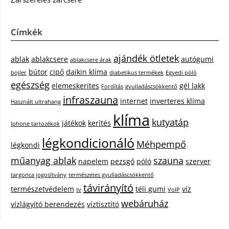
Címkék
ajándék ötletek
ablak
ablakcsere
autógumi
ablakcsere árak
bútor
cipő
daikin klíma
bojler
diabetikus termékek
Egyedi póló
egészség
elemeskerites
gél lakk
Fordítás
gyulladáscsökkentő
infraszauna
internet
inverteres klíma
Használt ultrahang
klíma
kutyatáp
játékok
kerítés
Iphone tartozékok
légkondicionáló
Méhpempő
légkondi
műanyag ablak
szauna
napelem
pezsgő
póló
szerver
targonca jogosítvány
természetes gyulladáscsökkentő
távirányító
természetvédelem
téli gumi
víz
tv
VoIP
webáruház
vízlágyító berendezés
víztisztító