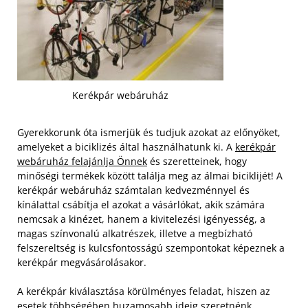
Kerékpár webáruház
Gyerekkorunk óta ismerjük és tudjuk azokat az előnyöket,
amelyeket a biciklizés által használhatunk ki. A
kerékpár
webáruház felajánlja Önnek
és szeretteinek, hogy
minőségi termékek között találja meg az álmai biciklijét! A
kerékpár webáruház számtalan kedvezménnyel és
kínálattal csábítja el azokat a vásárlókat, akik számára
nemcsak a kinézet, hanem a kivitelezési igényesség, a
magas színvonalú alkatrészek, illetve a megbízható
felszereltség is kulcsfontosságú szempontokat képeznek a
kerékpár megvásárolásakor.
A kerékpár kiválasztása körülményes feladat, hiszen az
esetek többségében huzamosabb ideig szeretnénk