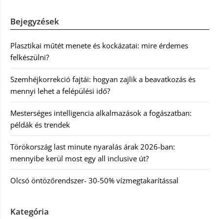
Bejegyzések
Plasztikai műtét menete és kockázatai: mire érdemes
felkészülni?
Szemhéjkorrekció fajtái: hogyan zajlik a beavatkozás és
mennyi lehet a felépülési idő?
Mesterséges intelligencia alkalmazások a fogászatban:
példák és trendek
Törökország last minute nyaralás árak 2026-ban:
mennyibe kerül most egy all inclusive út?
Olcsó öntözőrendszer- 30-50% vízmegtakarítással
Kategória