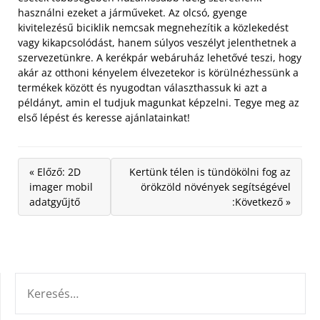
használni ezeket a járműveket. Az olcsó, gyenge
kivitelezésű biciklik nemcsak megnehezítik a közlekedést
vagy kikapcsolódást, hanem súlyos veszélyt jelenthetnek a
szervezetünkre. A kerékpár webáruház lehetővé teszi, hogy
akár az otthoni kényelem élvezetekor is körülnézhessünk a
termékek között és nyugodtan választhassuk ki azt a
példányt, amin el tudjuk magunkat képzelni. Tegye meg az
első lépést és keresse ajánlatainkat!
« Előző: 2D
Kertünk télen is tündökölni fog az
imager mobil
örökzöld növények segítségével
adatgyűjtő
:Következő »
KERESÉS: