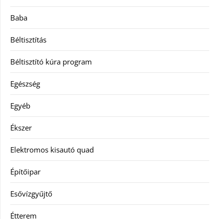
Baba
Béltisztítás
Béltisztító kúra program
Egészség
Egyéb
Ékszer
Elektromos kisautó quad
Építőipar
Esővízgyűjtő
Étterem