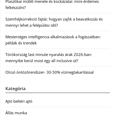
Plasztikai műtét menete és kockázatai: mire érdemes
felkészülni?
Szemhéjkorrekció fajtái: hogyan zajlik a beavatkozás és
mennyi lehet a felépülési idő?
Mesterséges intelligencia alkalmazások a fogászatban:
példák és trendek
Törökország last minute nyaralás árak 2026-ban:
mennyibe kerül most egy all inclusive út?
Olcsó öntözőrendszer- 30-50% vízmegtakarítással
Kategória
Ajtó beltéri ajtó
Állás munka