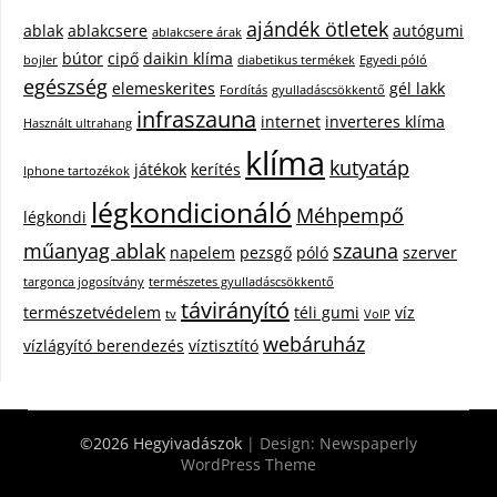
ajándék ötletek
ablak
ablakcsere
autógumi
ablakcsere árak
bútor
cipő
daikin klíma
bojler
diabetikus termékek
Egyedi póló
egészség
elemeskerites
gél lakk
Fordítás
gyulladáscsökkentő
infraszauna
internet
inverteres klíma
Használt ultrahang
klíma
kutyatáp
játékok
kerítés
Iphone tartozékok
légkondicionáló
Méhpempő
légkondi
műanyag ablak
szauna
napelem
pezsgő
póló
szerver
targonca jogosítvány
természetes gyulladáscsökkentő
távirányító
természetvédelem
téli gumi
víz
tv
VoIP
webáruház
vízlágyító berendezés
víztisztító
©2026 Hegyivadászok
| Design:
Newspaperly
WordPress Theme