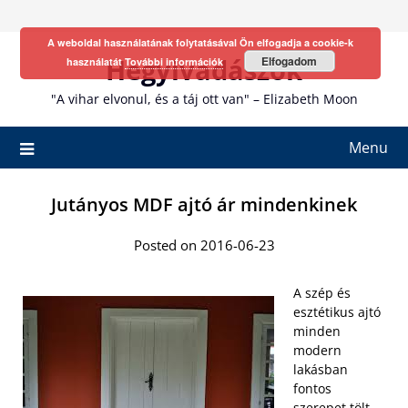
Skip
to
A weboldal használatának folytatásával Ön elfogadja a cookie-k
content
Hegyivadászok
Elfogadom
használatát
További információk
"A vihar elvonul, és a táj ott van" – Elizabeth Moon
Menu
Jutányos MDF ajtó ár mindenkinek
Posted on 2016-06-23
A szép és
esztétikus ajtó
minden
modern
lakásban
fontos
szerepet tölt