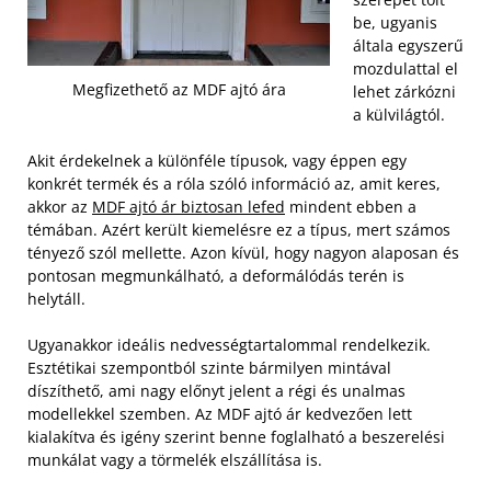
be, ugyanis
általa egyszerű
mozdulattal el
Megfizethető az MDF ajtó ára
lehet zárkózni
a külvilágtól.
Akit érdekelnek a különféle típusok, vagy éppen egy
konkrét termék és a róla szóló információ az, amit keres,
akkor az
MDF ajtó ár biztosan lefed
mindent ebben a
témában. Azért került kiemelésre ez a típus, mert számos
tényező szól mellette. Azon kívül, hogy nagyon alaposan és
pontosan megmunkálható, a deformálódás terén is
helytáll.
Ugyanakkor ideális nedvességtartalommal rendelkezik.
Esztétikai szempontból szinte bármilyen mintával
díszíthető, ami nagy előnyt jelent a régi és unalmas
modellekkel szemben. Az MDF ajtó ár kedvezően lett
kialakítva és igény szerint benne foglalható a beszerelési
munkálat vagy a törmelék elszállítása is.