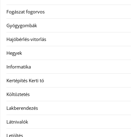
Fogászat fogorvos
Gyógygombák
Hajóbérlés-vitorlás
Hegyek
Informatika
Kertépítés Kerti tó
Költöztetés
Lakberendezés
Látnivalók
Letöltés