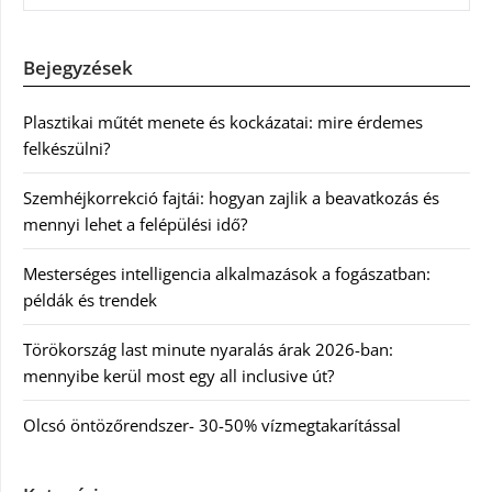
Bejegyzések
Plasztikai műtét menete és kockázatai: mire érdemes
felkészülni?
Szemhéjkorrekció fajtái: hogyan zajlik a beavatkozás és
mennyi lehet a felépülési idő?
Mesterséges intelligencia alkalmazások a fogászatban:
példák és trendek
Törökország last minute nyaralás árak 2026-ban:
mennyibe kerül most egy all inclusive út?
Olcsó öntözőrendszer- 30-50% vízmegtakarítással