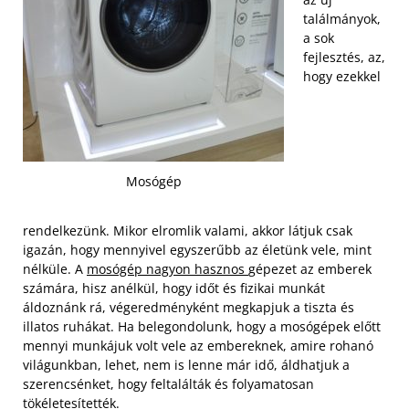
találmányok,
a sok
fejlesztés, az,
hogy ezekkel
Mosógép
rendelkezünk. Mikor elromlik valami, akkor látjuk csak
igazán, hogy mennyivel egyszerűbb az életünk vele, mint
nélküle. A
mosógép nagyon hasznos
gépezet az emberek
számára, hisz anélkül, hogy időt és fizikai munkát
áldoznánk rá, végeredményként megkapjuk a tiszta és
illatos ruhákat. Ha belegondolunk, hogy a mosógépek előtt
mennyi munkájuk volt vele az embereknek, amire rohanó
világunkban, lehet, nem is lenne már idő, áldhatjuk a
szerencsénket, hogy feltalálták és folyamatosan
tökéletesítették.