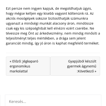
Ezt persze nem ingyen kapjuk, de megoldhatjuk úgyis,
hogy mégse kelljen egy kisebb vagyont költenünk rá. Az
akciós mosógépek sokszor biztosíthatják számunkra
ugyanazt a minőségi munkát alacsony áron, mindössze
csak egy kis szépséghibát kell elnézni ezért cserébe. Ne
tévessze meg Önt az árkedvezmény, nem mindig minősíti a
teljesítményt teljes mértékben, a drága sem jelent
garanciát mindig, így jó áron is kaphat megfelelő terméket.
« Előző: Jégkaparó
Gyapjúból készült
ergonomikus
gyermek ágynemű
markolattal
:Következő »
KERESÉS: