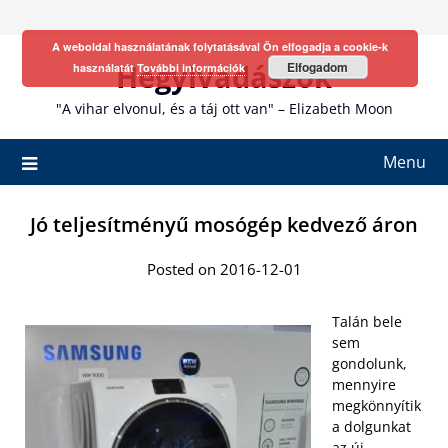
Skip
to
A weboldal használatának folytatásával Ön elfogadja a cookie-k
content
Hegyivadászok
Elfogadom
használatát
További információk
"A vihar elvonul, és a táj ott van" – Elizabeth Moon
Menu
Jó teljesítményű mosógép kedvező áron
Posted on 2016-12-01
Talán bele
sem
gondolunk,
mennyire
megkönnyítik
a dolgunkat
az új