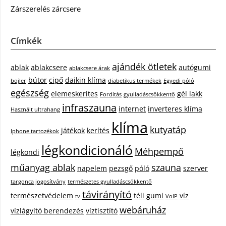
Zárszerelés zárcsere
Címkék
ajándék ötletek
ablak
ablakcsere
autógumi
ablakcsere árak
bútor
cipő
daikin klíma
bojler
diabetikus termékek
Egyedi póló
egészség
elemeskerites
gél lakk
Fordítás
gyulladáscsökkentő
infraszauna
internet
inverteres klíma
Használt ultrahang
klíma
kutyatáp
játékok
kerítés
Iphone tartozékok
légkondicionáló
Méhpempő
légkondi
műanyag ablak
szauna
napelem
pezsgő
póló
szerver
targonca jogosítvány
természetes gyulladáscsökkentő
távirányító
természetvédelem
téli gumi
víz
tv
VoIP
webáruház
vízlágyító berendezés
víztisztító