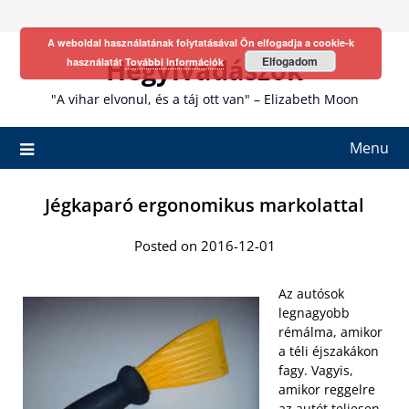
Skip
to
A weboldal használatának folytatásával Ön elfogadja a cookie-k
content
Hegyivadászok
Elfogadom
használatát
További információk
"A vihar elvonul, és a táj ott van" – Elizabeth Moon
Menu
Jégkaparó ergonomikus markolattal
Posted on 2016-12-01
Az autósok
legnagyobb
rémálma, amikor
a téli éjszakákon
fagy. Vagyis,
amikor reggelre
az autót teljesen