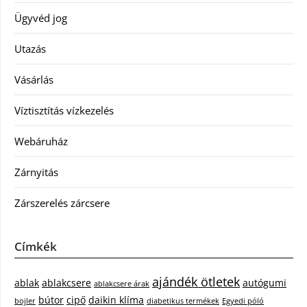
Ügyvéd jog
Utazás
Vásárlás
Víztisztítás vízkezelés
Webáruház
Zárnyitás
Zárszerelés zárcsere
Címkék
ajándék ötletek
ablak
ablakcsere
autógumi
ablakcsere árak
bútor
cipő
daikin klíma
bojler
diabetikus termékek
Egyedi póló