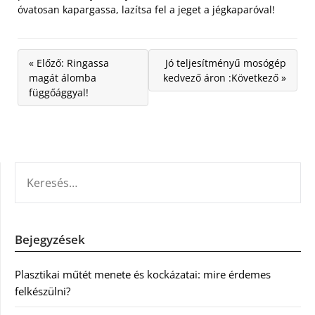
óvatosan kapargassa, lazítsa fel a jeget a jégkaparóval!
« Előző: Ringassa
Jó teljesítményű mosógép
magát álomba
kedvező áron :Következő »
függőággyal!
KERESÉS:
Bejegyzések
Plasztikai műtét menete és kockázatai: mire érdemes
felkészülni?