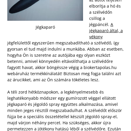
elborítja a hó és
a szélvédőn
csillog a
jégpáncél.
A
Jégkaparó
jégkaparó által, a
vékony
jégfelülettől egyszerűen megszabadítható a szélvédő, így
gyorsan el tud majd indulni a munkába. Abban az esetben,
hogyha Ön is szeretne az autójába egy olyan eszközt
betenni, amivel könnyedén eltávolíthatja a szélvédőre
fagyott havat, akkor böngéssze végig a biokertapolas.hu
webáruház termékkínálatát! Biztosan meg fogja találni azt
az árucikket, ami az Ön számára tökéletes lesz.
A téli zord hétköznapokon, a legkényelmesebb és
leghatékonyabb módszer egy gumírozott véggel ellátott
jégkaparó és jégoldó spray együttes alkalmazása, amivel
minden jeges résztől megszabadulhat. A szélvédőt először
fújja be a speciális összetétellel készült jégoldó spray-el,
majd várjon néhány percet. Ha szükséges, akkor újra
permetezzen a jótékony hatású léből a szélvédőre. Ezután