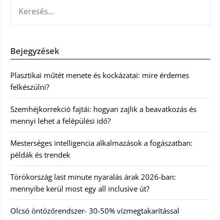
KERESÉS:
Bejegyzések
Plasztikai műtét menete és kockázatai: mire érdemes
felkészülni?
Szemhéjkorrekció fajtái: hogyan zajlik a beavatkozás és
mennyi lehet a felépülési idő?
Mesterséges intelligencia alkalmazások a fogászatban:
példák és trendek
Törökország last minute nyaralás árak 2026-ban:
mennyibe kerül most egy all inclusive út?
Olcsó öntözőrendszer- 30-50% vízmegtakarítással