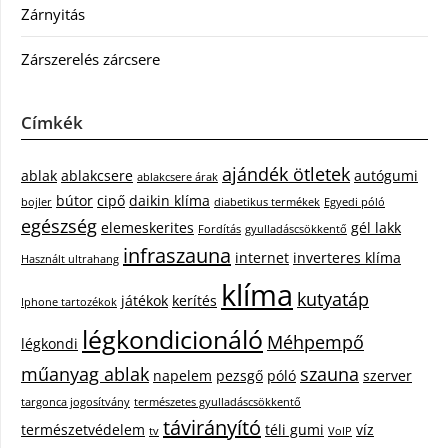
Zárnyitás
Zárszerelés zárcsere
Címkék
ajándék ötletek
ablak
ablakcsere
autógumi
ablakcsere árak
bútor
cipő
daikin klíma
bojler
diabetikus termékek
Egyedi póló
egészség
elemeskerites
gél lakk
Fordítás
gyulladáscsökkentő
infraszauna
internet
inverteres klíma
Használt ultrahang
klíma
kutyatáp
játékok
kerítés
Iphone tartozékok
légkondicionáló
Méhpempő
légkondi
műanyag ablak
szauna
napelem
pezsgő
póló
szerver
targonca jogosítvány
természetes gyulladáscsökkentő
távirányító
természetvédelem
téli gumi
víz
tv
VoIP