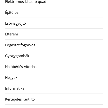
Elektromos kisautó quad
Építőipar
Esővízgyűjtő
Étterem
Fogászat fogorvos
Gyógygombák
Hajóbérlés-vitorlás
Hegyek
Informatika
Kertépítés Kerti tó