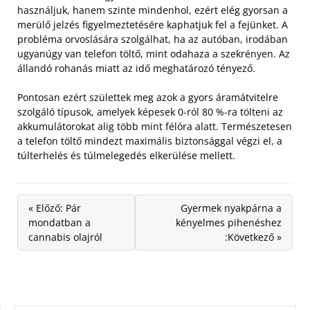
használjuk, hanem szinte mindenhol, ezért elég gyorsan a
merülő jelzés figyelmeztetésére kaphatjuk fel a fejünket. A
probléma orvoslására szolgálhat, ha az autóban, irodában
ugyanúgy van telefon töltő, mint odahaza a szekrényen. Az
állandó rohanás miatt az idő meghatározó tényező.
Pontosan ezért születtek meg azok a gyors áramátvitelre
szolgáló típusok, amelyek képesek 0-ról 80 %-ra tölteni az
akkumulátorokat alig több mint félóra alatt. Természetesen
a telefon töltő mindezt maximális biztonsággal végzi el, a
túlterhelés és túlmelegedés elkerülése mellett.
« Előző: Pár
Gyermek nyakpárna a
mondatban a
kényelmes pihenéshez
cannabis olajról
:Következő »