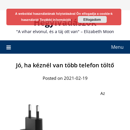
Skip
to
A weboldal használatának folytatásával Ön elfogadja a cookie-k
content
Hegyivadászok
Elfogadom
használatát
További információk
"A vihar elvonul, és a táj ott van" – Elizabeth Moon
Menu
Jó, ha kéznél van több telefon töltő
Posted on 2021-02-19
Az