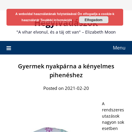
Skip
to
A weboldal használatának folytatásával Ön elfogadja a cookie-k
content
Hegyivadászok
Elfogadom
használatát
További információk
"A vihar elvonul, és a táj ott van" – Elizabeth Moon
Menu
Gyermek nyakpárna a kényelmes
pihenéshez
Posted on 2021-02-20
A
rendszeres
utazások
nagyon sok
esetben