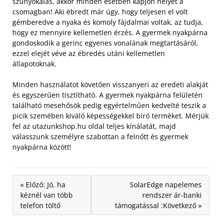
szunyókálás, akkor minden esetben kapjon helyet a
csomagban! Aki ébredt már úgy, hogy teljesen el volt
gémberedve a nyaka és komoly fájdalmai voltak, az tudja,
hogy ez mennyire kellemetlen érzés. A gyermek nyakpárna
gondoskodik a gerinc egyenes vonalának megtartásáról,
ezzel elejét véve az ébredés utáni kellemetlen
állapotoknak.
Minden használatot követően visszanyeri az eredeti alakját
és egyszerűen tisztítható. A gyermek nyakpárna felületén
található mesehősök pedig egyértelműen kedvelté teszik a
picik szemében kiváló képességekkel bíró terméket. Mérjük
fel az utazunkshop.hu oldal teljes kínálatát, majd
válasszunk személyre szabottan a felnőtt és gyermek
nyakpárna között!
« Előző: Jó, ha
SolarEdge napelemes
kéznél van több
rendszer ár-banki
telefon töltő
támogatással :Következő »