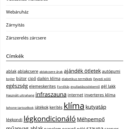
Webáruház
Zárnyitás
Zárszerelés zárcsere
Címkék
ajándék ötletek
ablak
ablakcsere
autógumi
ablakcsere árak
bútor
cipő
daikin klíma
bojler
diabetikus termékek
Egyedi póló
egészség
elemeskerites
gél lakk
Fordítás
gyulladáscsökkentő
infraszauna
internet
inverteres klíma
Használt ultrahang
klíma
kutyatáp
játékok
kerítés
Iphone tartozékok
légkondicionáló
Méhpempő
légkondi
műanyag ablak
szauna
napelem
pezsgő
póló
szerver