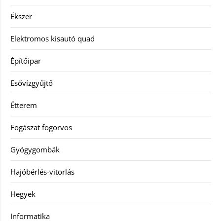
Ékszer
Elektromos kisautó quad
Építőipar
Esővízgyűjtő
Étterem
Fogászat fogorvos
Gyógygombák
Hajóbérlés-vitorlás
Hegyek
Informatika