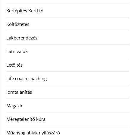
Kertépítés Kerti tó
Költöztetés
Lakberendezés
Látnivalók
Letöltés
Life coach coaching
lomtalanítás
Magazin
Méregtelenítő kúra
Műanyag ablak nyílászáró