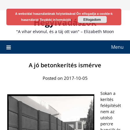
Skip
to
A weboldal használatának folytatásával Ön elfogadja a cookie-k
content
Hegyivadászok
Elfogadom
használatát
További információk
"A vihar elvonul, és a táj ott van" – Elizabeth Moon
Menu
A jó betonkerítés ismérve
Posted on 2017-10-05
Sokan a
kerítés
felépítését
nem az
utolsó
percre
hagyják és