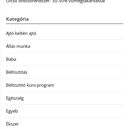
Olcsó öntözőrendszer- 30-50% vízmegtakarítással
Kategória
Ajtó beltéri ajtó
Állás munka
Baba
Béltisztítás
Béltisztító kúra program
Egészség
Egyéb
Ékszer