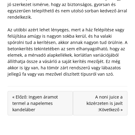
jó szerkezet ismérve, hogy az biztonságos, gyorsan és
egyszerűen telepíthető és nem utolsó sorban kedvező árral
rendelkezik.
Az utóbbi azért lehet lényeges, mert a ház felépítése vagy
felújítása amúgy is nagyon sokba kerül, és ha valaki
spórolni tud a kerítésen, akkor annak nagyon tud örülnie. A
betonkerítés tekintetében az sem elhanyagolható, hogy az
elemek, a mérvadó alapkellékek, korlátlan variációjából
állíthatja össze a vásárló a saját kerítés mezőjét. Ez még
akkor is így van, ha tömör zárt rendszerű vagy lábazatos
jellegű fa vagy vas mezővel díszített típusról van szó.
« Előző: Ingyen áramot
A noni juice a
termel a napelemes
közérzeten is javít
kandeláber
:Következő »