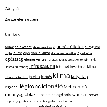
Zárnyitás
Zárszerelés zárcsere
Címkék
ajándék ötletek
ablak
ablakcsere
autógumi
ablakcsere árak
bútor
cipő
daikin klíma
bojler
diabetikus termékek
Egyedi póló
egészség
elemeskerites
gél lakk
Fordítás
gyulladáscsökkentő
infraszauna
internet
inverteres klíma
Használt ultrahang
klíma
kutyatáp
játékok
kerítés
Iphone tartozékok
légkondicionáló
Méhpempő
légkondi
műanyag ablak
szauna
napelem
pezsgő
póló
szerver
targonca jogosítvány
természetes gyulladáscsökkentő