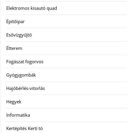
Elektromos kisautó quad
Építőipar
Esővízgyűjtő
Étterem
Fogászat fogorvos
Gyógygombák
Hajóbérlés-vitorlás
Hegyek
Informatika
Kertépítés Kerti tó