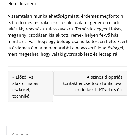
életet kezdeni.
A számtalan munkalehetőség miatt, érdemes megfontolni
ezt a döntést és rákeresni a sok találatot generáló eladó
lakás Nyíregyháza kulcsszavakra. Temérdek egyedi lakás,
megannyi csodásan kialakított, remek helyen fekvő ház
mind arra vár, hogy egy boldog család költözzön bele. Ezért
is érdemes élni a mihamarabbi a nagyszerű lehetőséggel,
mert megeshet, hogy valaki gyorsabb lesz és lecsap rá.
« Előző: Az
A színes dioptriás
alakformálás
kontaktlencse több funkcióval
eszközei,
rendelkezik :Következő »
technikái
KERESÉS: