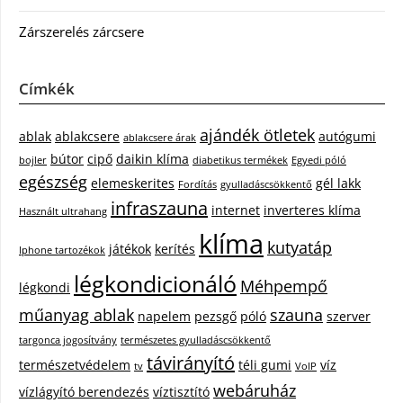
Zárszerelés zárcsere
Címkék
ajándék ötletek
ablak
ablakcsere
autógumi
ablakcsere árak
bútor
cipő
daikin klíma
bojler
diabetikus termékek
Egyedi póló
egészség
elemeskerites
gél lakk
Fordítás
gyulladáscsökkentő
infraszauna
internet
inverteres klíma
Használt ultrahang
klíma
kutyatáp
játékok
kerítés
Iphone tartozékok
légkondicionáló
Méhpempő
légkondi
műanyag ablak
szauna
napelem
pezsgő
póló
szerver
targonca jogosítvány
természetes gyulladáscsökkentő
távirányító
természetvédelem
téli gumi
víz
tv
VoIP
webáruház
vízlágyító berendezés
víztisztító