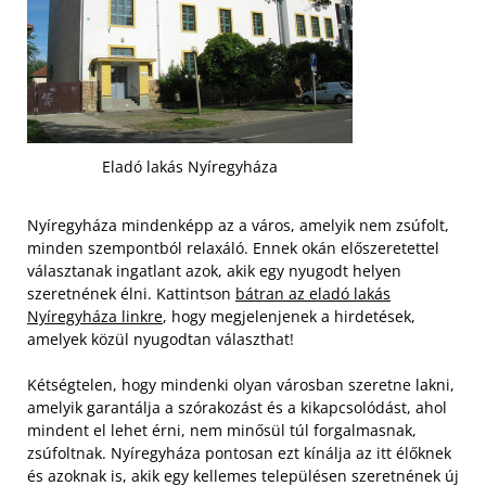
Eladó lakás Nyíregyháza
Nyíregyháza mindenképp az a város, amelyik nem zsúfolt,
minden szempontból relaxáló. Ennek okán előszeretettel
választanak ingatlant azok, akik egy nyugodt helyen
szeretnének élni. Kattintson
bátran az eladó lakás
Nyíregyháza linkre
, hogy megjelenjenek a hirdetések,
amelyek közül nyugodtan választhat!
Kétségtelen, hogy mindenki olyan városban szeretne lakni,
amelyik garantálja a szórakozást és a kikapcsolódást, ahol
mindent el lehet érni, nem minősül túl forgalmasnak,
zsúfoltnak. Nyíregyháza pontosan ezt kínálja az itt élőknek
és azoknak is, akik egy kellemes településen szeretnének új