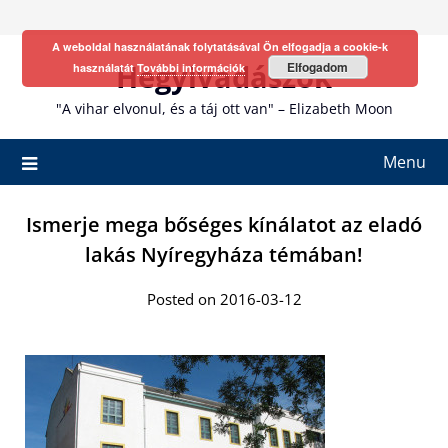
Skip
to
A weboldal használatának folytatásával Ön elfogadja a cookie-k
content
Hegyivadászok
Elfogadom
használatát
További információk
"A vihar elvonul, és a táj ott van" – Elizabeth Moon
Menu
Ismerje mega bőséges kínálatot az eladó
lakás Nyíregyháza témában!
Posted on 2016-03-12