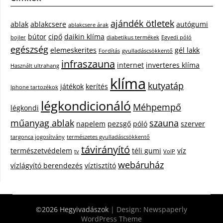
ajándék ötletek
ablak
ablakcsere
autógumi
ablakcsere árak
bútor
cipő
daikin klíma
bojler
diabetikus termékek
Egyedi póló
egészség
elemeskerites
gél lakk
Fordítás
gyulladáscsökkentő
infraszauna
internet
inverteres klíma
Használt ultrahang
klíma
kutyatáp
játékok
kerítés
Iphone tartozékok
légkondicionáló
Méhpempő
légkondi
műanyag ablak
szauna
napelem
pezsgő
póló
szerver
targonca jogosítvány
természetes gyulladáscsökkentő
távirányító
természetvédelem
téli gumi
víz
tv
VoIP
webáruház
vízlágyító berendezés
víztisztító
©2026 Hegyivadászok
| Design:
Newspaperly
WordPress Theme