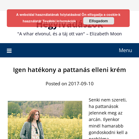
Skip
to
A weboldal használatának folytatásával Ön elfogadja a cookie-k
content
Hegyivadászok
Elfogadom
használatát
További információk
"A vihar elvonul, és a táj ott van" – Elizabeth Moon
Menu
Igen hatékony a pattanás elleni krém
Posted on 2017-09-10
Senki nem szereti,
ha pattanások
jelennek meg az
arcán. Ilyenkor
minél hamarabb
gondoskodni kell a
probléma