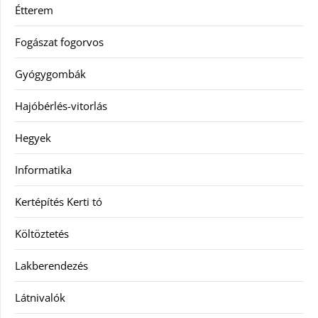
Étterem
Fogászat fogorvos
Gyógygombák
Hajóbérlés-vitorlás
Hegyek
Informatika
Kertépítés Kerti tó
Költöztetés
Lakberendezés
Látnivalók