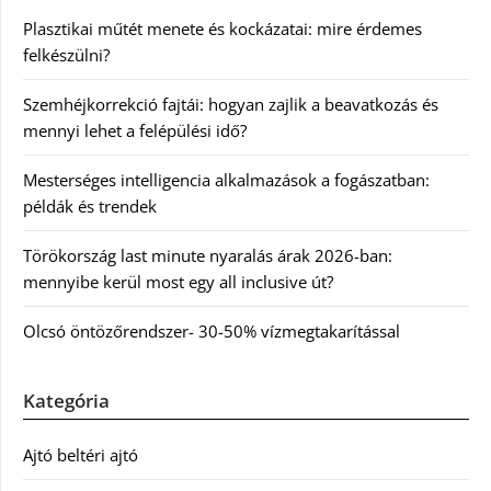
Plasztikai műtét menete és kockázatai: mire érdemes
felkészülni?
Szemhéjkorrekció fajtái: hogyan zajlik a beavatkozás és
mennyi lehet a felépülési idő?
Mesterséges intelligencia alkalmazások a fogászatban:
példák és trendek
Törökország last minute nyaralás árak 2026-ban:
mennyibe kerül most egy all inclusive út?
Olcsó öntözőrendszer- 30-50% vízmegtakarítással
Kategória
Ajtó beltéri ajtó