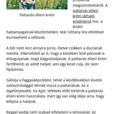
megszüntetéséről. A
pattanás elleni
Pattanás elleni krém
krém látható
eredményt
hoz, a
kiváló
hatóanyagainak köszönhetően. Már néhány óra elteltével
észrevehető a változás.
A bőr nem lesz annyira piros, illetve csökken a duzzanat
mérete. Elkerülhető az is, hogy a közelben lévő pórusok is
elduguljanak, majd begyulladjanak. A pattanás elleni krém
fertőtleníti az adott helyet, ami egy kissé csíp, de nem
fájdalmas.
Gátolja a faggyúképződést, tehát a későbbiekben kisebb
valószínűséggel térnek vissza a pattanások. Az a
legelőnyösebb, ha éjjel, lefekvés előtt történik a pattanás
elleni krém használata, mert így van elég ideje arra, hogy
kifejtse a hatását.
Reggel pedig nem szabad elfelejteni a lemosását. Az