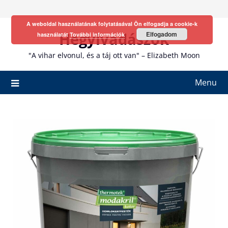
Skip
to
A weboldal használatának folytatásával Ön elfogadja a cookie-k
content
Hegyivadászok
Elfogadom
használatát
További információk
"A vihar elvonul, és a táj ott van" – Elizabeth Moon
Menu