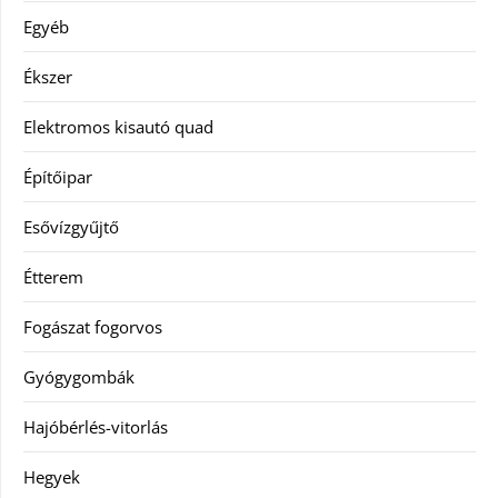
Egyéb
Ékszer
Elektromos kisautó quad
Építőipar
Esővízgyűjtő
Étterem
Fogászat fogorvos
Gyógygombák
Hajóbérlés-vitorlás
Hegyek