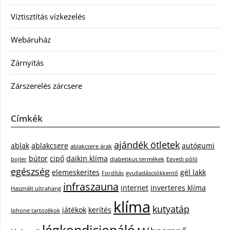
Víztisztítás vízkezelés
Webáruház
Zárnyitás
Zárszerelés zárcsere
Címkék
ajándék ötletek
ablak
ablakcsere
autógumi
ablakcsere árak
bútor
cipő
daikin klíma
bojler
diabetikus termékek
Egyedi póló
egészség
elemeskerites
gél lakk
Fordítás
gyulladáscsökkentő
infraszauna
internet
inverteres klíma
Használt ultrahang
klíma
kutyatáp
játékok
kerítés
Iphone tartozékok
légkondicionáló