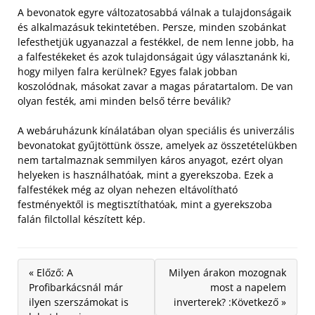
A bevonatok egyre változatosabbá válnak a tulajdonságaik
és alkalmazásuk tekintetében. Persze, minden szobánkat
lefesthetjük ugyanazzal a festékkel, de nem lenne jobb, ha
a falfestékeket és azok tulajdonságait úgy választanánk ki,
hogy milyen falra kerülnek?
Egyes falak jobban
koszolódnak, másokat zavar a magas páratartalom. De van
olyan festék, ami minden belső térre beválik?
A webáruházunk kínálatában olyan speciális és univerzális
bevonatokat gyűjtöttünk össze, amelyek az összetételükben
nem tartalmaznak semmilyen káros anyagot, ezért olyan
helyeken is használhatóak, mint a gyerekszoba. Ezek a
falfestékek még az olyan nehezen eltávolítható
festményektől is megtisztíthatóak, mint a gyerekszoba
falán filctollal készített kép.
« Előző: A
Milyen árakon mozognak
Profibarkácsnál már
most a napelem
ilyen szerszámokat is
inverterek? :Következő »