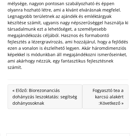
mélysége, nagyon pontosan szabályozható és éppen
olyanra hozható létre, ami a kívánt elvárásnak megfelel.
Legnagyobb területnek az ajándék és emléktárgyak
készítése számít, ugyanis nagy népszerűséggel használja ki
társadalmunk ezt a lehetőséget, a személyesebb
megajándékozás céljából. Hasznos és formabontó
fejlesztés a lézergravírozás, ami hozzájárul, hogy a fejlődés
ezen a vonalon is észlelhető legyen. Akár háromdimenziós
képekkel is módunkban áll megajándékozni ismerőseinket,
ami akárhogy nézzük, egy fantasztikus fejlesztésnek
számít.
« Előző: Biorezonanciás
Fogyasztó tea a
dohányzás leszoktatás: segítség
karcsú alakért
dohányosoknak
:Következő »