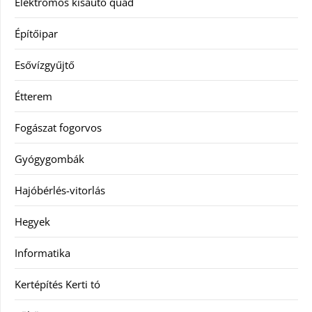
Elektromos kisautó quad
Építőipar
Esővízgyűjtő
Étterem
Fogászat fogorvos
Gyógygombák
Hajóbérlés-vitorlás
Hegyek
Informatika
Kertépítés Kerti tó