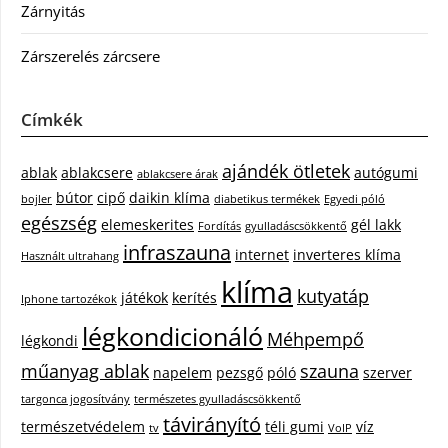
Zárnyitás
Zárszerelés zárcsere
Címkék
ajándék ötletek
ablak
ablakcsere
autógumi
ablakcsere árak
bútor
cipő
daikin klíma
bojler
diabetikus termékek
Egyedi póló
egészség
elemeskerites
gél lakk
Fordítás
gyulladáscsökkentő
infraszauna
internet
inverteres klíma
Használt ultrahang
klíma
kutyatáp
játékok
kerítés
Iphone tartozékok
légkondicionáló
Méhpempő
légkondi
műanyag ablak
szauna
napelem
pezsgő
póló
szerver
targonca jogosítvány
természetes gyulladáscsökkentő
távirányító
természetvédelem
téli gumi
víz
tv
VoIP