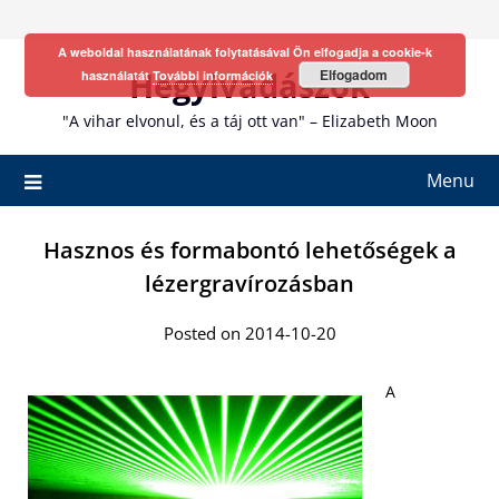
Skip
to
A weboldal használatának folytatásával Ön elfogadja a cookie-k
content
Hegyivadászok
Elfogadom
használatát
További információk
"A vihar elvonul, és a táj ott van" – Elizabeth Moon
Menu
Hasznos és formabontó lehetőségek a
lézergravírozásban
Posted on 2014-10-20
A