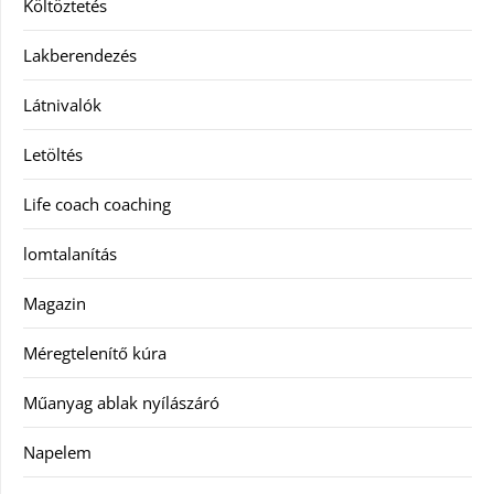
Költöztetés
Lakberendezés
Látnivalók
Letöltés
Life coach coaching
lomtalanítás
Magazin
Méregtelenítő kúra
Műanyag ablak nyílászáró
Napelem