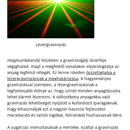
Lézergravírozás
megmunkálandó felületen a gravírozógép lézerfeje
végighalad, majd a megfelelő vonalakon elpárologtatja az
anyag legfelső rétegét. Ez lenne röviden
összefoglalva a
lézergravírozásnak a meghatározása
. A hagyományos
gravírozással szemben, a lézergravírozásnak a
legfontosabb előnye az, hogy szinte minden anyagtípusba
lehet bármit lézerezni. A változékony anyagokba való
gravírozás lehetőséget nyújtott a különböző iparágaknak,
hogy kihasználják ezt a nagyon hasznos fejlesztést
maradandó és tartós logókat, feliratokat hozhassanak létre.
A sugárzás intenzitásának a mértéke, ezáltal a gravírozás