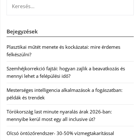
KERESÉS:
Bejegyzések
Plasztikai műtét menete és kockázatai: mire érdemes
felkészülni?
Szemhéjkorrekció fajtái: hogyan zajlik a beavatkozás és
mennyi lehet a felépülési idő?
Mesterséges intelligencia alkalmazások a fogászatban:
példák és trendek
Törökország last minute nyaralás árak 2026-ban:
mennyibe kerül most egy all inclusive út?
Olcsó öntözőrendszer- 30-50% vízmegtakarítással