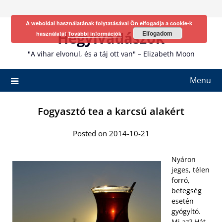
Skip
to
A weboldal használatának folytatásával Ön elfogadja a cookie-k
content
Hegyivadászok
Elfogadom
használatát
További információk
"A vihar elvonul, és a táj ott van" – Elizabeth Moon
Menu
Fogyasztó tea a karcsú alakért
Posted on 2014-10-21
Nyáron
jeges, télen
forró,
betegség
esetén
gyógyító.
Mi az? Hát