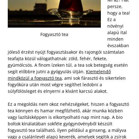
persze,
hogy a tea!
Ez a
növényi
alapú ital
Fogyasztó tea
minden
évszakban
jóleső érzést nyújt fogyasztásakor és rajongói számtalan
teafajta közül válogathatnak: zöld, fehér, fekete,
gyümölcsös. A finom ízeken túl, a tea sok betegség esetén
segít előbbre jutni a gyógyulás útján.
Kiemelendő
mindközül a fogyasztó tea
, ami sok fárasztó és sikertelen
fogyókúra után most végre segíthet ledobni a
súlyfölösleget és elnyerni a kívánt karcsú alakot.
Ez a megoldás nem okoz nehézségeket, hiszen a fogyasztó
tea könnyen és hamar megfőzhető, akár munka közben
vagy lazításképpen is elkortyolható nap mint nap. A bio
boltok kínálatában sokféle gyógynövényből készült
fogyasztó tea található, ilyen például a ginseng, a mályva
vagy a csalánlevél alapú keverék, amelyek segítik a zsírok