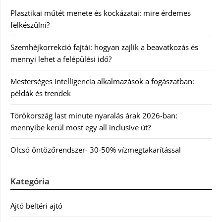
Plasztikai műtét menete és kockázatai: mire érdemes
felkészülni?
Szemhéjkorrekció fajtái: hogyan zajlik a beavatkozás és
mennyi lehet a felépülési idő?
Mesterséges intelligencia alkalmazások a fogászatban:
példák és trendek
Törökország last minute nyaralás árak 2026-ban:
mennyibe kerül most egy all inclusive út?
Olcsó öntözőrendszer- 30-50% vízmegtakarítással
Kategória
Ajtó beltéri ajtó