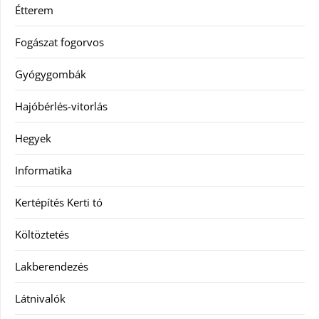
Étterem
Fogászat fogorvos
Gyógygombák
Hajóbérlés-vitorlás
Hegyek
Informatika
Kertépítés Kerti tó
Költöztetés
Lakberendezés
Látnivalók