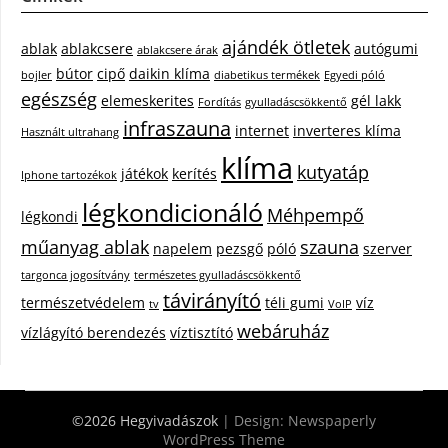
ajándék ötletek
ablak
ablakcsere
autógumi
ablakcsere árak
bútor
cipő
daikin klíma
bojler
diabetikus termékek
Egyedi póló
egészség
elemeskerites
gél lakk
Fordítás
gyulladáscsökkentő
infraszauna
internet
inverteres klíma
Használt ultrahang
klíma
kutyatáp
játékok
kerítés
Iphone tartozékok
légkondicionáló
Méhpempő
légkondi
műanyag ablak
szauna
napelem
pezsgő
póló
szerver
targonca jogosítvány
természetes gyulladáscsökkentő
távirányító
természetvédelem
téli gumi
víz
tv
VoIP
webáruház
vízlágyító berendezés
víztisztító
©2026 Hegyivadászok
| Design:
Newspaperly
WordPress Theme