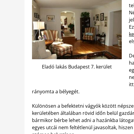
te
Né
je
Ez
ke
el
De
ha
Eladó lakás Budapest 7. kerület
eg
ne
it
rányomta a bélyegét.
Különösen a befektetni vágyók között népszer
kerületében általában rövid időn belül gazdára
bármikor bérbe lehet adni a hazánkba látoga
egyes utcái nem feltétlenül javasoltak, hiszen 