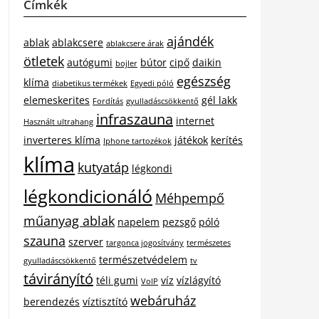
Címkék
ajándék
ablak
ablakcsere
ablakcsere árak
ötletek
autógumi
bútor
cipő
daikin
bojler
egészség
klíma
diabetikus termékek
Egyedi póló
elemeskerites
gél lakk
Fordítás
gyulladáscsökkentő
infraszauna
internet
Használt ultrahang
inverteres klíma
játékok
kerítés
Iphone tartozékok
klíma
kutyatáp
légkondi
légkondicionáló
Méhpempő
műanyag ablak
napelem
pezsgő
póló
szauna
szerver
targonca jogosítvány
természetes
természetvédelem
gyulladáscsökkentő
tv
távirányító
téli gumi
víz
vízlágyító
VoIP
webáruház
berendezés
víztisztító