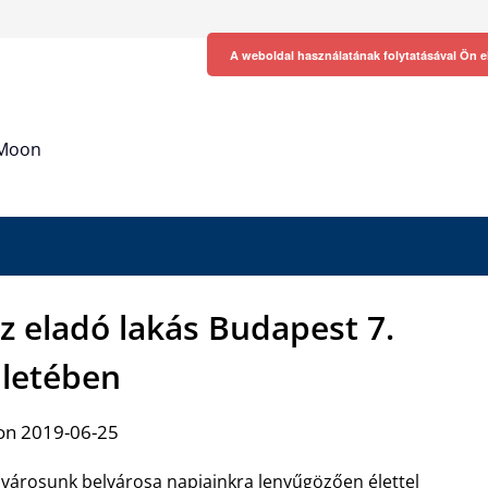
A weboldal használatának folytatásával Ön e
h Moon
z eladó lakás Budapest 7.
letében
on 2019-06-25
városunk belvárosa napjainkra lenyűgözően élettel