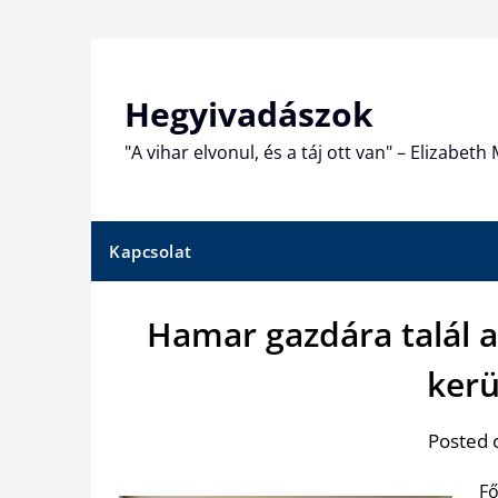
Skip
to
content
Hegyivadászok
"A vihar elvonul, és a táj ott van" – Elizabet
Kapcsolat
Hamar gazdára talál a
kerü
Posted 
Fő