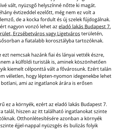
livé vált, nyüzsgő helyszínné nőtte ki magát.
hány évtizeddel ezelőtt, még nem ez volt a
llemző, de a kocka fordult és új szelek fújdogálnak.
ért nagyon vonzó lehet az
eladó lakás Budapest 7.
rület, Erzsébetváros vagy Ligetváros
területén,
sősorban a fiatalabb korosztályba tartozóknak.
 ezt nemcsak hazánk fiai és lányai vették észre,
nem a külföldi turisták is, aminek köszönhetően
yik kiemelt célponttá vált a fővárosunk. Ezért talán
m véletlen, hogy lépten-nyomon idegenekbe lehet
t botlani, ami az ingatlanok árára is erősen
ű ez a környék, ezért az eladó lakás Budapest 7.
 talál, hiszen az itt található ingatlanokat szinte
tóknak. Otthonlétesítésére azonban a környék
szinte éjjel-nappal nyüzsgés és bulizás folyik