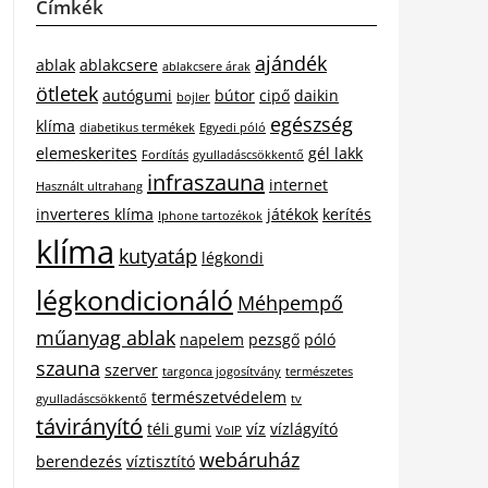
Címkék
ajándék
ablak
ablakcsere
ablakcsere árak
ötletek
autógumi
bútor
cipő
daikin
bojler
egészség
klíma
diabetikus termékek
Egyedi póló
elemeskerites
gél lakk
Fordítás
gyulladáscsökkentő
infraszauna
internet
Használt ultrahang
inverteres klíma
játékok
kerítés
Iphone tartozékok
klíma
kutyatáp
légkondi
légkondicionáló
Méhpempő
műanyag ablak
napelem
pezsgő
póló
szauna
szerver
targonca jogosítvány
természetes
természetvédelem
gyulladáscsökkentő
tv
távirányító
téli gumi
víz
vízlágyító
VoIP
webáruház
berendezés
víztisztító