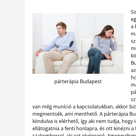
So
eg
a 
má
sz
mi
kö
Bu
az
ho
párterápia Budapest
má
pá
sz
van még muníció a kapcsolatukban, akkor b
megmentsék, ami menthető. A párterápia Bu
kiindulva is elérhető, így aki nem tudja, hogy
ellátogatnia a fenti honlapra, és ott kinézni a 
szakemberrel, aki ezt elvégezné. Amennyiben