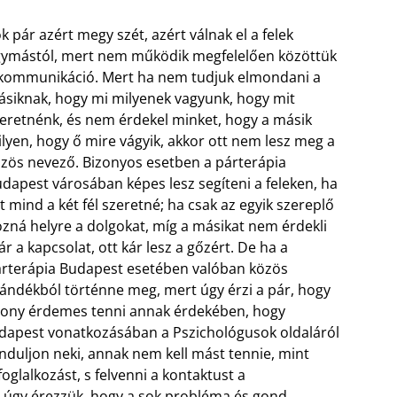
k pár azért megy szét, azért válnak el a felek
ymástól, mert nem működik megfelelően közöttük
kommunikáció. Mert ha nem tudjuk elmondani a
siknak, hogy mi milyenek vagyunk, hogy mit
eretnénk, és nem érdekel minket, hogy a másik
lyen, hogy ő mire vágyik, akkor ott nem lesz meg a
zös nevező. Bizonyos esetben a párterápia
dapest városában képes lesz segíteni a feleken, ha
t mind a két fél szeretné; ha csak az egyik szereplő
zná helyre a dolgokat, míg a másikat nem érdekli
r a kapcsolat, ott kár lesz a gőzért. De ha a
rterápia Budapest esetében valóban közös
ándékból történne meg, mert úgy érzi a pár, hogy
izony érdemes tenni annak érdekében,
hogy
dapest vonatkozásában a Pszichológusok oldaláról
 induljon neki, annak nem kell mást tennie, mint
foglalkozást, s felvenni a kontaktust a
 úgy érezzük, hogy a sok probléma és gond