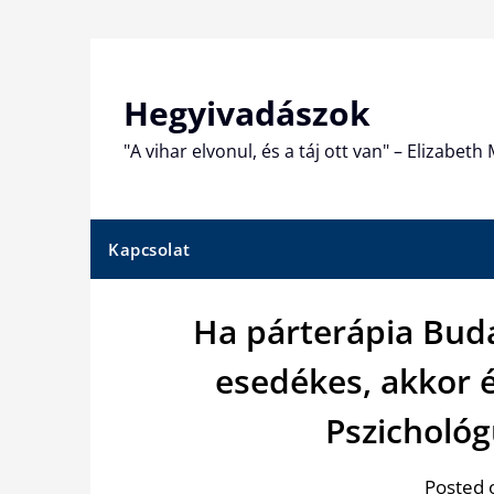
Skip
to
content
Hegyivadászok
"A vihar elvonul, és a táj ott van" – Elizabet
Kapcsolat
Ha párterápia Bud
esedékes, akkor 
Pszichológ
Posted 