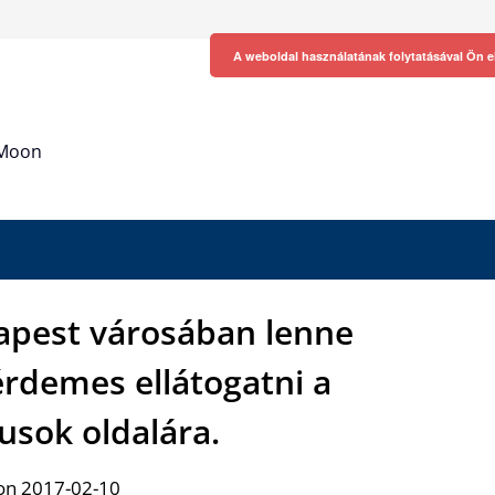
A weboldal használatának folytatásával Ön e
h Moon
apest városában lenne
érdemes ellátogatni a
usok oldalára.
on 2017-02-10