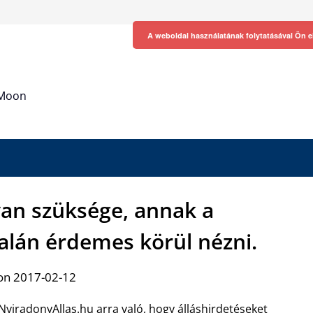
A weboldal használatának folytatásával Ön e
h Moon
an szüksége, annak a
alán érdemes körül nézni.
on 2017-02-12
NyiradonyAllas.hu arra való, hogy álláshirdetéseket