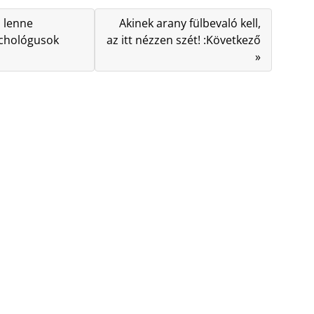
 lenne
Akinek arany fülbevaló kell,
ichológusok
az itt nézzen szét! :Következő
»