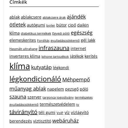
Címkék
ajándék
ablak
ablakcsere
ablakcsere árak
ötletek
autógumi
bútor
cipő
daikin
bojler
egészség
klíma
diabetikus termékek
Egyedi póló
elemeskerites
gél lakk
Fordítás
gyulladáscsökkentő
infraszauna
internet
Használt ultrahang
inverteres klíma
játékok
kerítés
Iphone tartozékok
klíma
kutyatáp
légkondi
légkondicionáló
Méhpempő
műanyag ablak
napelem
pezsgő
póló
szauna
szerver
targonca jogosítvány
természetes
természetvédelem
gyulladáscsökkentő
tv
távirányító
téli gumi
víz
vízlágyító
VoIP
webáruház
berendezés
víztisztító