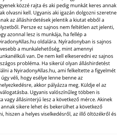
gyenek közzé rajta és aki pedig munkát keres annak
ak olvasni kell. Ugyanis aki igazán dolgozni szeretne
nak az álláshirdetések jelentik a kiutat ebből a
lyzetből. Persze ez sajnos nem feltétlen azt jelenti,
gy azonnal lesz is munkája, ha fellép a
iradonyAllas.hu oldalára. Nyíradonyban is sajnos
vesebb a munkalehetőség, mint amennyi
nkanélküli van. De nem kell elkeseredni ez sajnos
szágos probléma. Ha sikerül olyan álláshirdetést
lálni a NyiradonyAllas.hu, ami felkeltette a figyelmét
 úgy véli, hogy esélye lenne benne az
helyezkedésre, akkor pályázza meg.
Küldje el az
 válogatásba. Ugyanis valószínűleg többen is
a vagy állásinterjú lesz a következő mérce. Akinek
i, annak sikere lehet és bekerülhet a következő
ni, hiszen a helyes viselkedésről, az illő öltözékről és