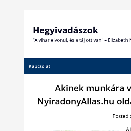
Skip
to
content
Hegyivadászok
"A vihar elvonul, és a táj ott van" – Elizabet
Kapcsolat
Akinek munkára v
NyiradonyAllas.hu old
Posted 
A 