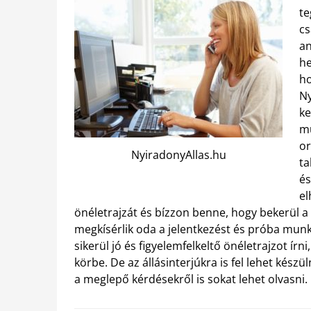
te
cs
an
he
ho
Ny
ke
mu
or
NyiradonyAllas.hu
ta
és
el
önéletrajzát és bízzon benne, hogy bekerül a
megkísérlik oda a jelentkezést és próba munk
sikerül jó és figyelemfelkeltő önéletrajzot írn
körbe. De az állásinterjúkra is fel lehet készül
a meglepő kérdésekről is sokat lehet olvasni.