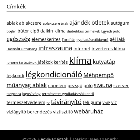
Címkék
ajándék ötletek
ablak
ablakcsere
autógumi
ablakcsere árak
bútor
cipő
daikin klíma
bojler
diabetikus termékek
Egyedi póló
egészség
elemeskerites
gél lakk
Fordítás
gyulladáscsökkentő
infraszauna
internet
inverteres klíma
Használt ultrahang
klíma
kutyatáp
játékok
kerítés
Iphone tartozékok
légkondicionáló
Méhpempő
légkondi
műanyag ablak
szauna
napelem
pezsgő
póló
szerver
targonca jogosítvány
természetes gyulladáscsökkentő
távirányító
természetvédelem
téli gumi
víz
tv
VoIP
webáruház
vízlágyító berendezés
víztisztító
©2026 Hegyivadászok
| Design:
Newspaperly