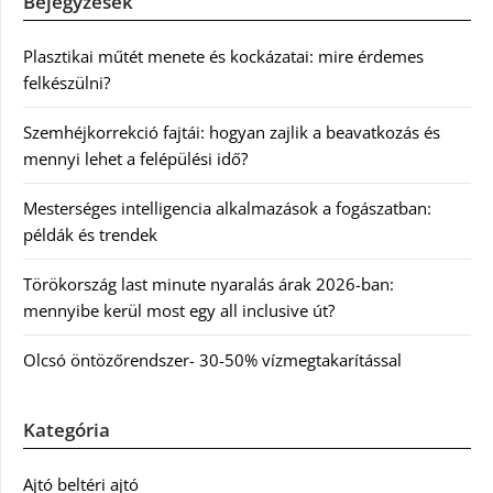
Bejegyzések
Plasztikai műtét menete és kockázatai: mire érdemes
felkészülni?
Szemhéjkorrekció fajtái: hogyan zajlik a beavatkozás és
mennyi lehet a felépülési idő?
Mesterséges intelligencia alkalmazások a fogászatban:
példák és trendek
Törökország last minute nyaralás árak 2026-ban:
mennyibe kerül most egy all inclusive út?
Olcsó öntözőrendszer- 30-50% vízmegtakarítással
Kategória
Ajtó beltéri ajtó