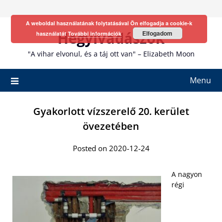
Skip
to
A weboldal használatának folytatásával Ön elfogadja a cookie-k
content
Hegyivadászok
Elfogadom
használatát
További információk
"A vihar elvonul, és a táj ott van" – Elizabeth Moon
Menu
Gyakorlott vízszerelő 20. kerület
övezetében
Posted on 2020-12-24
A nagyon
régi