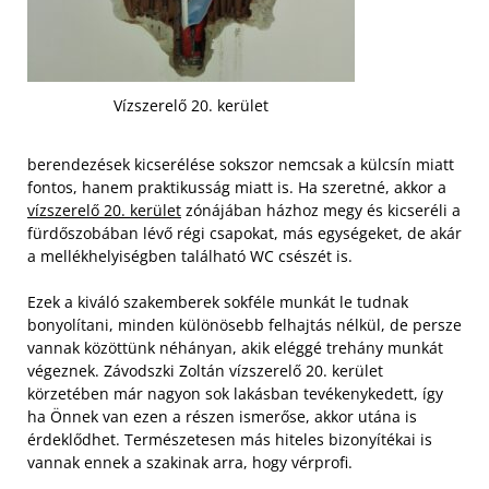
Vízszerelő 20. kerület
berendezések kicserélése sokszor nemcsak a külcsín miatt
fontos, hanem praktikusság miatt is. Ha szeretné, akkor a
vízszerelő 20. kerület
zónájában házhoz megy és kicseréli a
fürdőszobában lévő régi csapokat, más egységeket, de akár
a mellékhelyiségben található WC csészét is.
Ezek a kiváló szakemberek sokféle munkát le tudnak
bonyolítani, minden különösebb felhajtás nélkül, de persze
vannak közöttünk néhányan, akik eléggé trehány munkát
végeznek.
Závodszki Zoltán vízszerelő 20. kerület
körzetében már nagyon sok lakásban tevékenykedett, így
ha Önnek van ezen a részen ismerőse, akkor utána is
érdeklődhet. Természetesen más hiteles bizonyítékai is
vannak ennek a szakinak arra, hogy vérprofi.