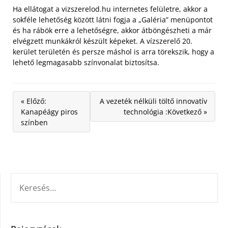
Ha ellátogat a vizszerelod.hu internetes felületre, akkor a
sokféle lehetőség között látni fogja a „Galéria” menüpontot
és ha rábök erre a lehetőségre, akkor átböngészheti a már
elvégzett munkákról készült képeket. A vízszerelő 20.
kerület területén és persze máshol is arra törekszik, hogy a
lehető legmagasabb színvonalat biztosítsa.
« Előző:
A vezeték nélküli töltő innovatív
Kanapéágy piros
technológia :Következő »
színben
KERESÉS: