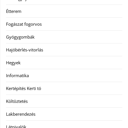
Étterem
Fogászat fogorvos
Gyógygombák
Hajóbérlés-vitorlás
Hegyek
Informatika
Kertépítés Kerti tó
Költöztetés
Lakberendezés
Látnivalók