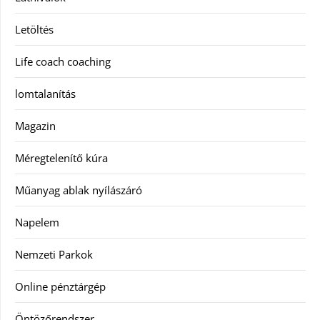
Letöltés
Life coach coaching
lomtalanítás
Magazin
Méregtelenítő kúra
Műanyag ablak nyílászáró
Napelem
Nemzeti Parkok
Online pénztárgép
Öntözőrendszer