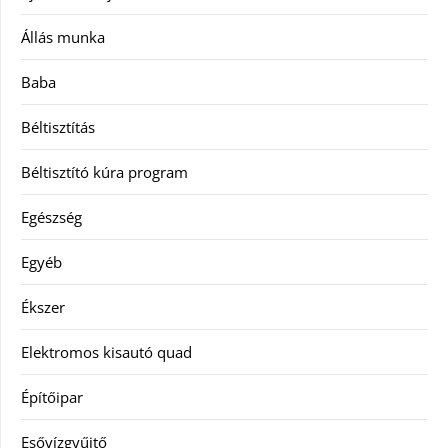
Állás munka
Baba
Béltisztítás
Béltisztító kúra program
Egészség
Egyéb
Ékszer
Elektromos kisautó quad
Építőipar
Esővízgyűjtő