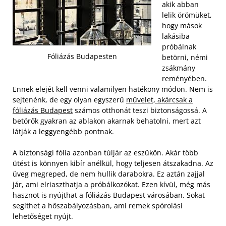
akik abban
lelik örömüket,
hogy mások
lakásiba
próbálnak
Fóliázás Budapesten
betörni, némi
zsákmány
reményében.
Ennek elejét kell venni valamilyen hatékony módon. Nem is
sejtenénk, de egy olyan egyszerű
művelet, akárcsak a
fóliázás Budapest
számos otthonát teszi biztonságossá. A
betörők gyakran az ablakon akarnak behatolni, mert azt
látják a leggyengébb pontnak.
A biztonsági fólia azonban túljár az eszükön. Akár több
ütést is könnyen kibír anélkül, hogy teljesen átszakadna. Az
üveg megreped, de nem hullik darabokra. Ez aztán zajjal
jár, ami elriaszthatja a próbálkozókat. Ezen kívül, még más
hasznot is nyújthat a fóliázás Budapest városában. Sokat
segíthet a hőszabályozásban, ami remek spórolási
lehetőséget nyújt.