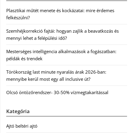
Plasztikai műtét menete és kockázatai: mire érdemes
felkészülni?
Szemhéjkorrekció fajtái: hogyan zajlik a beavatkozás és
mennyi lehet a felépülési idő?
Mesterséges intelligencia alkalmazások a fogászatban:
példák és trendek
Törökország last minute nyaralás árak 2026-ban:
mennyibe kerül most egy all inclusive út?
Olcsó öntözőrendszer- 30-50% vízmegtakarítással
Kategória
Ajtó beltéri ajtó