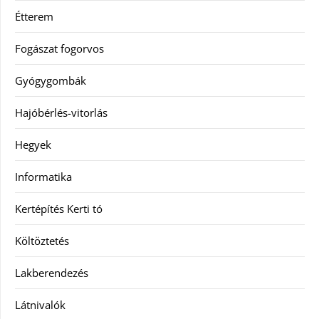
Étterem
Fogászat fogorvos
Gyógygombák
Hajóbérlés-vitorlás
Hegyek
Informatika
Kertépítés Kerti tó
Költöztetés
Lakberendezés
Látnivalók