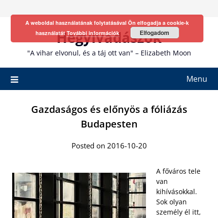
Skip
to
A weboldal használatának folytatásával Ön elfogadja a cookie-k
content
Hegyivadászok
Elfogadom
használatát
További információk
"A vihar elvonul, és a táj ott van" – Elizabeth Moon
Menu
Gazdaságos és előnyös a fóliázás
Budapesten
Posted on 2016-10-20
A főváros tele
van
kihívásokkal.
Sok olyan
személy él itt,