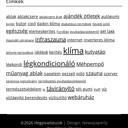
Címkék
ajándék ötletek
ablak
ablakcsere
autógumi
ablakcsere árak
bútor
cipő
daikin klíma
bojler
diabetikus termékek
Egyedi póló
egészség
elemeskerites
gél lakk
Fordítás
gyulladáscsökkentő
infraszauna
internet
inverteres klíma
Használt ultrahang
klíma
kutyatáp
játékok
kerítés
Iphone tartozékok
légkondicionáló
Méhpempő
légkondi
műanyag ablak
szauna
napelem
pezsgő
póló
szerver
targonca jogosítvány
természetes gyulladáscsökkentő
távirányító
természetvédelem
téli gumi
víz
tv
VoIP
webáruház
vízlágyító berendezés
víztisztító
©2026 Hegyivadászok
| Design:
Newspaperly