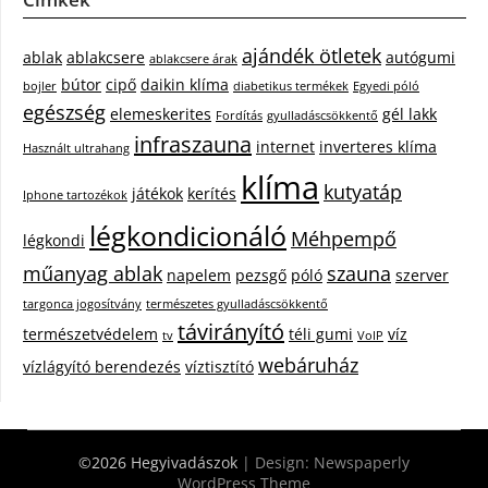
ajándék ötletek
ablak
ablakcsere
autógumi
ablakcsere árak
bútor
cipő
daikin klíma
bojler
diabetikus termékek
Egyedi póló
egészség
elemeskerites
gél lakk
Fordítás
gyulladáscsökkentő
infraszauna
internet
inverteres klíma
Használt ultrahang
klíma
kutyatáp
játékok
kerítés
Iphone tartozékok
légkondicionáló
Méhpempő
légkondi
műanyag ablak
szauna
napelem
pezsgő
póló
szerver
targonca jogosítvány
természetes gyulladáscsökkentő
távirányító
természetvédelem
téli gumi
víz
tv
VoIP
webáruház
vízlágyító berendezés
víztisztító
©2026 Hegyivadászok
| Design:
Newspaperly
WordPress Theme