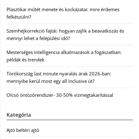
Plasztikai műtét menete és kockázatai: mire érdemes
felkészülni?
Szemhéjkorrekció fajtái: hogyan zajlik a beavatkozás és
mennyi lehet a felépülési idő?
Mesterséges intelligencia alkalmazások a fogászatban:
példák és trendek
Törökország last minute nyaralás árak 2026-ban:
mennyibe kerül most egy all inclusive út?
Olcsó öntözőrendszer- 30-50% vízmegtakarítással
Kategória
Ajtó beltéri ajtó