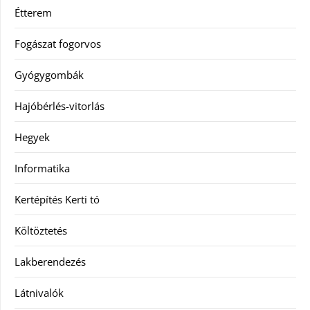
Étterem
Fogászat fogorvos
Gyógygombák
Hajóbérlés-vitorlás
Hegyek
Informatika
Kertépítés Kerti tó
Költöztetés
Lakberendezés
Látnivalók