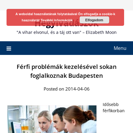
Skip
to
A weboldal használatának folytatásával Ön elfogadja a cookie-k
content
Hegyivadászok
Elfogadom
használatát
További információk
"A vihar elvonul, és a táj ott van" – Elizabeth Moon
Menu
Férfi problémák kezelésével sokan
foglalkoznak Budapesten
Posted on 2014-04-06
Idősebb
férfikorban