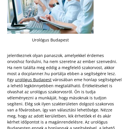
Urológus Budapest
jelentkeznek olyan panaszok, amelyekkel érdemes
orvoshoz fordulni, ha nem szeretne az ember szenvedni.
Ha nem találta meg eddig a megfelelő szakorvost, akkor
most a docplanner.hu portálja ebben a segítségére lesz.
Egy
urológus Budapest
városában eme honlap segítségével
a lehető legkönnyebben megtalálható. Értékeléseket is
olvashat az urológus szakorvosról. Ön is tudja
véleményezni a munkáját, hogy másoknak is tudjon
segíteni. Elég sok ilyen szakterületen dolgozó szakorvos
van a fővárosban, így van választási lehetősége.
Nézze
meg, hogy az adott kerületben, kik érhetőek el és akár
kérhet időpontot is a magánrendelésre. Az urológus
Budapesten ennek a honlapnak a segítségével, a lehető