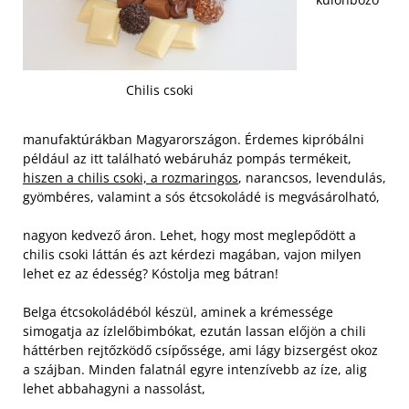
Chilis csoki
manufaktúrákban Magyarországon. Érdemes kipróbálni
például az itt található webáruház pompás termékeit,
hiszen a chilis csoki, a rozmaringos
, narancsos, levendulás,
gyömbéres, valamint a sós étcsokoládé is megvásárolható,
nagyon kedvező áron. Lehet, hogy most meglepődött a
chilis csoki láttán és azt kérdezi magában, vajon milyen
lehet ez az édesség? Kóstolja meg bátran!
Belga étcsokoládéból készül, aminek a krémessége
simogatja az ízlelőbimbókat, ezután lassan előjön a chili
háttérben rejtőzködő csípőssége, ami lágy bizsergést okoz
a szájban. Minden falatnál egyre intenzívebb az íze, alig
lehet abbahagyni a nassolást,