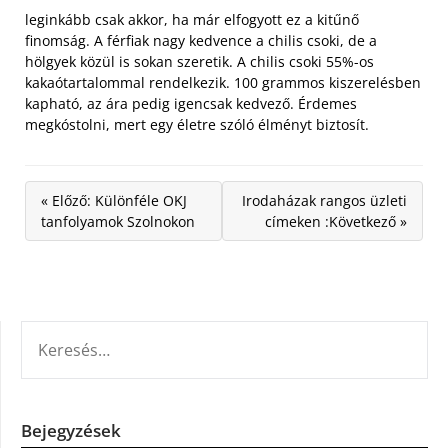
leginkább csak akkor, ha már elfogyott ez a kitűnő
finomság. A férfiak nagy kedvence a chilis csoki, de a
hölgyek közül is sokan szeretik. A chilis csoki 55%-os
kakaótartalommal rendelkezik. 100 grammos kiszerelésben
kapható, az ára pedig igencsak kedvező. Érdemes
megkóstolni, mert egy életre szóló élményt biztosít.
« Előző: Különféle OKJ
Irodaházak rangos üzleti
tanfolyamok Szolnokon
címeken :Következő »
KERESÉS:
Bejegyzések