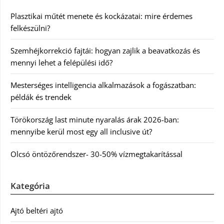
Plasztikai műtét menete és kockázatai: mire érdemes
felkészülni?
Szemhéjkorrekció fajtái: hogyan zajlik a beavatkozás és
mennyi lehet a felépülési idő?
Mesterséges intelligencia alkalmazások a fogászatban:
példák és trendek
Törökország last minute nyaralás árak 2026-ban:
mennyibe kerül most egy all inclusive út?
Olcsó öntözőrendszer- 30-50% vízmegtakarítással
Kategória
Ajtó beltéri ajtó