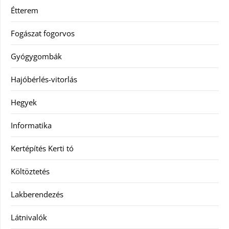
Étterem
Fogászat fogorvos
Gyógygombák
Hajóbérlés-vitorlás
Hegyek
Informatika
Kertépítés Kerti tó
Költöztetés
Lakberendezés
Látnivalók