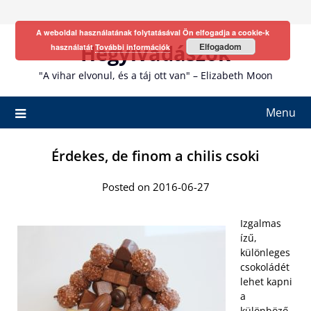
Skip
to
A weboldal használatának folytatásával Ön elfogadja a cookie-k
content
Hegyivadászok
Elfogadom
használatát
További információk
"A vihar elvonul, és a táj ott van" – Elizabeth Moon
Menu
Érdekes, de finom a chilis csoki
Posted on 2016-06-27
Izgalmas
ízű,
különleges
csokoládét
lehet kapni
a
különböző