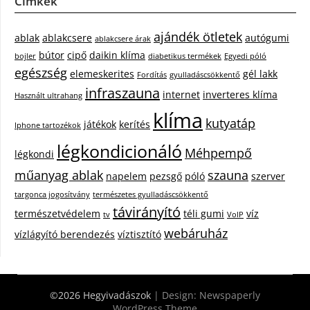
Címkék
ajándék ötletek
ablak
ablakcsere
autógumi
ablakcsere árak
bútor
cipő
daikin klíma
bojler
diabetikus termékek
Egyedi póló
egészség
elemeskerites
gél lakk
Fordítás
gyulladáscsökkentő
infraszauna
internet
inverteres klíma
Használt ultrahang
klíma
kutyatáp
játékok
kerítés
Iphone tartozékok
légkondicionáló
Méhpempő
légkondi
műanyag ablak
szauna
napelem
pezsgő
póló
szerver
targonca jogosítvány
természetes gyulladáscsökkentő
távirányító
természetvédelem
téli gumi
víz
tv
VoIP
webáruház
vízlágyító berendezés
víztisztító
©2026 Hegyivadászok
| Design:
Newspaperly
WordPress Theme