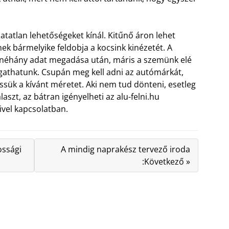
atatlan lehetőségeket kínál. Kitűnő áron lehet
ek bármelyike feldobja a kocsink kinézetét. A
s néhány adat megadása után, máris a szemünk elé
logathatunk. Csupán meg kell adni az autómárkát,
ssük a kívánt méretet. Aki nem tud dönteni, esetleg
álaszt, az bátran igényelheti az alu-felni.hu
ivel kapcsolatban.
ossági
A mindig naprakész tervező iroda
:Következő »