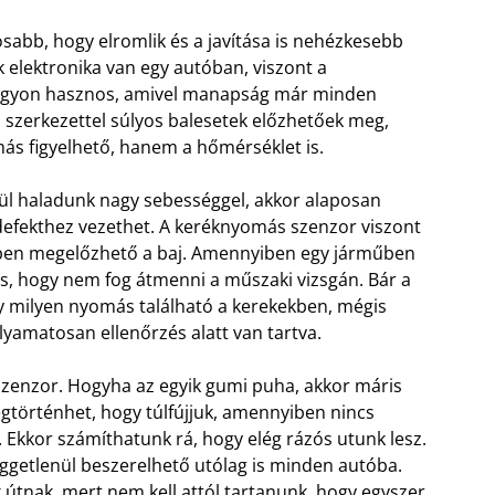
osabb, hogy elromlik és a javítása is nehézkesebb
k elektronika van egy autóban, viszont a
gyon hasznos, amivel manapság már minden
is szerkezettel súlyos balesetek előzhetőek meg,
s figyelhető, hanem a hőmérséklet is.
ül haladunk nagy sebességgel, akkor alaposan
efekthez vezethet. A keréknyomás szenzor viszont
időben megelőzhető a baj. Amennyiben egy járműben
s, hogy nem fog átmenni a műszaki vizsgán. Bár a
gy milyen nyomás található a kerekekben, mégis
lyamatosan ellenőrzés alatt van tartva.
zenzor. Hogyha az egyik gumi puha, akkor máris
egtörténhet, hogy túlfújjuk, amennyiben nincs
 Ekkor számíthatunk rá, hogy elég rázós utunk lesz.
ggetlenül beszerelhető utólag is minden autóba.
útnak, mert nem kell attól tartanunk, hogy egyszer