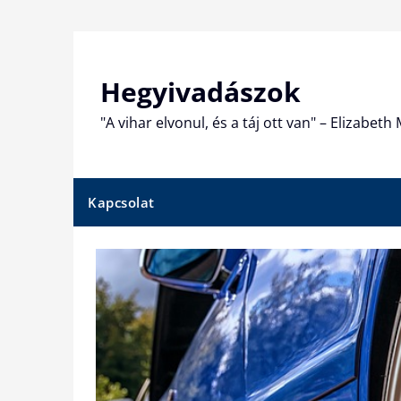
Skip
to
content
Hegyivadászok
"A vihar elvonul, és a táj ott van" – Elizabet
Kapcsolat