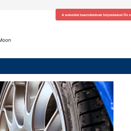
A weboldal használatának folytatásával Ön e
h Moon