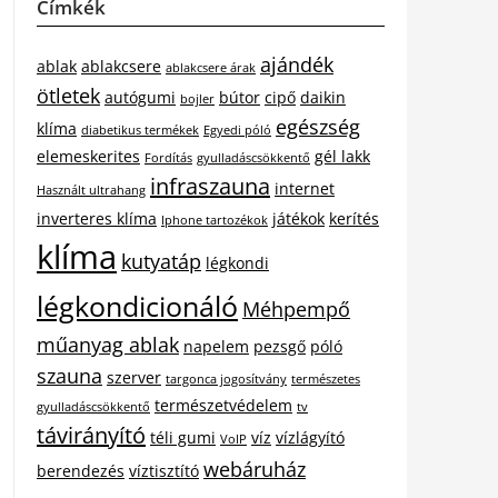
Címkék
ajándék
ablak
ablakcsere
ablakcsere árak
ötletek
autógumi
bútor
cipő
daikin
bojler
egészség
klíma
diabetikus termékek
Egyedi póló
elemeskerites
gél lakk
Fordítás
gyulladáscsökkentő
infraszauna
internet
Használt ultrahang
inverteres klíma
játékok
kerítés
Iphone tartozékok
klíma
kutyatáp
légkondi
légkondicionáló
Méhpempő
műanyag ablak
napelem
pezsgő
póló
szauna
szerver
targonca jogosítvány
természetes
természetvédelem
gyulladáscsökkentő
tv
távirányító
téli gumi
víz
vízlágyító
VoIP
webáruház
berendezés
víztisztító