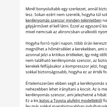
Minél bonyolultabb egy szerkezet, annál bizt
lesz. Sokan ezért nem szeretik, hogyha túl so
keréknyomás szenzor minden tekintetben
na
gépjárművet el kell látni. Ezzel az egyszerű k
mivel nemcsak az abroncsban uralkodó nyomá
Hogyha forró nyári napon. több órán kereszt
megnőhet a hőmérséklet a kerekekben, ami d
azonnal jelzi a kritikus értékeket, így még 
nem található keréknyomás szenzor, az bizto
kerekek felfújásakor a kompresszor jelzi, ho
sokkal biztonságosabb, hogyha ez az érték fo
Értelemszerűen ebben segít a keréknyomás s
nehezebben lehet irányítani a kocsit. Az is m
keréknyomás szenzor, ami jelezhetné a hibát.
Ez a kis
kütyü a Toyota alufelni modellektől
fü
Így már sokkal magabiztosabban indulhatunk 