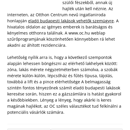
szülői fészekből, annak új
hajlék után kell néznie. Az
interneten, az Otthon Centrum nevű ingatlaniroda
honlapján
eladó budapesti lakások vehetők szemügyre
. A
hivatalos oldalon az igényes emberek is barátságos és
kényelmes otthonra találnak. A www.oc.hu weblap
szűrőprogramjának köszönhetően könnyebben rá lehet
akadni az áhított rezidenciára.
Lehetőség nyílik arra is, hogy a következő szempontok
alapján lehessen böngészni az elérhető lakhelyek között:
zóna, lakás mérete négyzetméterben számolva, a szobák
mérete külön-külön, lépcsőház és fűtés típusa, tájolás,
továbbá a lift és a pince elérhetősége A belmagasság
szintén fontos tényezőnek számít eladó budapesti lakások
keresése során, hiszen ez a gázszámlára is hatást gyakorol
a későbbiekben. Lényeg a lényeg, hogy akárki is keres
magának hajlékot, az OC széles választékot tud felkínálni a
potenciális vásárlók számára.