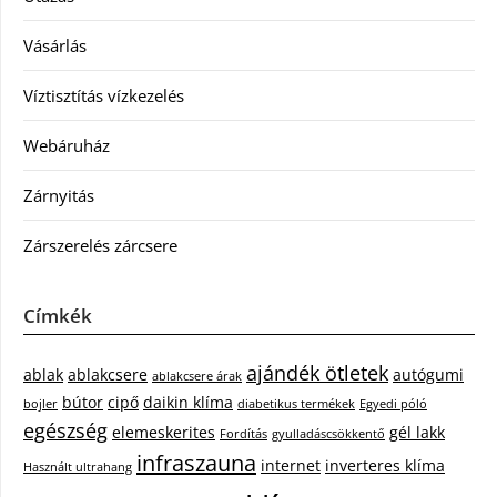
Vásárlás
Víztisztítás vízkezelés
Webáruház
Zárnyitás
Zárszerelés zárcsere
Címkék
ajándék ötletek
ablak
ablakcsere
autógumi
ablakcsere árak
bútor
cipő
daikin klíma
bojler
diabetikus termékek
Egyedi póló
egészség
elemeskerites
gél lakk
Fordítás
gyulladáscsökkentő
infraszauna
internet
inverteres klíma
Használt ultrahang