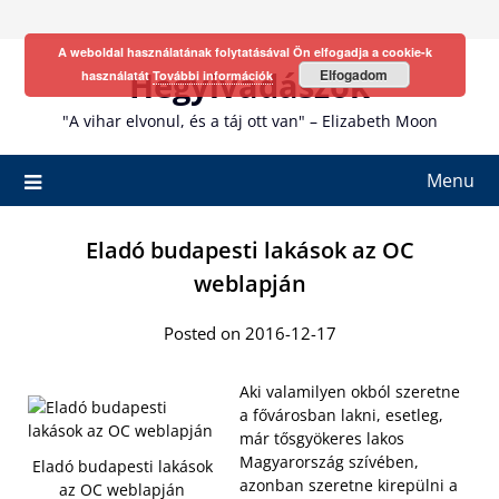
Skip
to
A weboldal használatának folytatásával Ön elfogadja a cookie-k
content
Hegyivadászok
Elfogadom
használatát
További információk
"A vihar elvonul, és a táj ott van" – Elizabeth Moon
Menu
Eladó budapesti lakások az OC
weblapján
Posted on 2016-12-17
Aki valamilyen okból szeretne
a fővárosban lakni, esetleg,
már tősgyökeres lakos
Magyarország szívében,
Eladó budapesti lakások
azonban szeretne kirepülni a
az OC weblapján