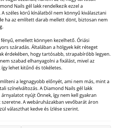
mond Nails gél lakk rendelkezik ezzel a
. A széles körű kínálatból nem könnyű kiválasztani
de ha az említett darab mellett dönt, biztosan nem
g.
ényű, emellett könnyen kezelhető. Óriási
yors száradás. Általában a hölgyek két réteget
ak érdekében, hogy tartósabb, strapabíróbb legyen.
nem szabad elhanyagolni a fixálást, mivel az
gy lehet kitűnő és tökéletes.
líteni a legnagyobb előnyét, ami nem más, mint a
ali színelváltozás. A Diamond Nails gél lakk
 árnyalatot nyújt Önnek, így nem kell gyakran
got szeretne. A webáruházakban vevőbarát áron
ül választhat kedve és ízlése szerint.