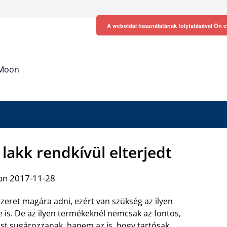
A weboldal használatának folytatásával Ön e
h Moon
lakk rendkívül elterjedt
on 2017-11-28
zeret magára adni, ezért van szükség az ilyen
 is. De az ilyen termékeknél nemcsak az fontos,
st sugározzanak, hanem az is, hogy tartósak