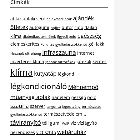
Címkék
ajándék
ablak
ablakcsere
ablakcsere árak
ötletek
autógumi
bútor
cipő
daikin
bojler
egészség
klíma
diabetikus termékek
Egyedi póló
elemeskerites
gél lakk
Fordítás
gyulladáscsökkentő
infraszauna
internet
Használt ultrahang
inverteres klíma
játékok
kerítés
Iphone tartozékok
klíma
kutyatáp
légkondi
légkondicionáló
Méhpempő
műanyag ablak
napelem
pezsgő
póló
szauna
szerver
targonca jogosítvány
természetes
természetvédelem
gyulladáscsökkentő
tv
távirányító
téli gumi
víz
vízlágyító
VoIP
webáruház
berendezés
víztisztító