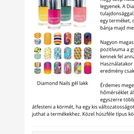
legyenek. A Dia
tulajdonsággal
egy terméket, 
bánja majd me
Nagyon magas f
pozitívuma a g
kennek fel ann
Használatakor 
eredmény csak í
Diamond Nails gél lakk
Érdemes megem
hőmérséklet ált
egyszerre több
átfesteni a körmét, ha egy kis változatossá
juthat a termékekhez. Közel húszféle típus köz