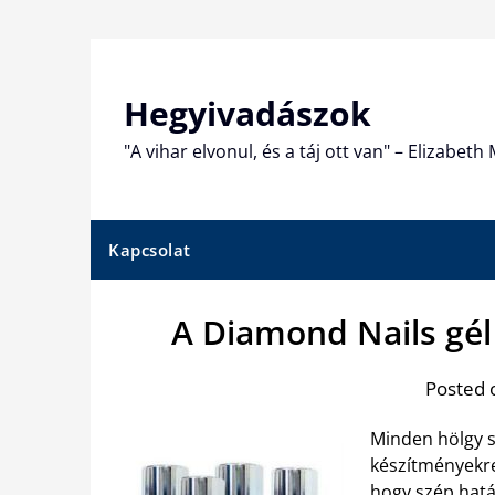
Skip
to
content
Hegyivadászok
"A vihar elvonul, és a táj ott van" – Elizabet
Kapcsolat
A Diamond Nails gél 
Posted 
Minden hölgy s
készítményekre
hogy szép hatá