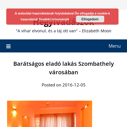
Skip
to
A weboldal használatának folytatásával Ön elfogadja a cookie-k
content
Hegyivadászok
Elfogadom
használatát
További információk
"A vihar elvonul, és a táj ott van" – Elizabeth Moon
Menu
Barátságos eladó lakás Szombathely
városában
Posted on 2016-12-05