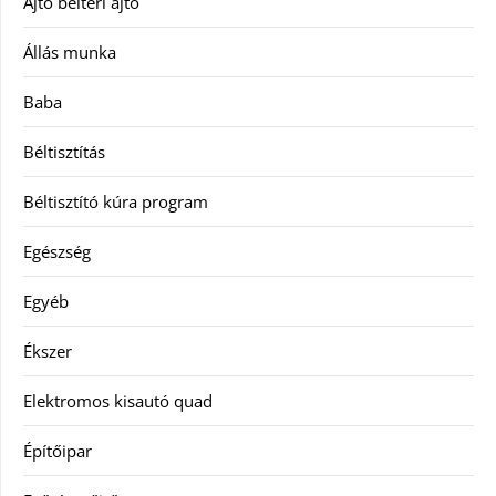
Ajtó beltéri ajtó
Állás munka
Baba
Béltisztítás
Béltisztító kúra program
Egészség
Egyéb
Ékszer
Elektromos kisautó quad
Építőipar