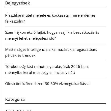
Bejegyzések
Plasztikai műtét menete és kockázatai: mire érdemes
felkészülni?
Szemhéjkorrekció fajtái: hogyan zajlik a beavatkozás és
mennyi lehet a felépülési idő?
Mesterséges intelligencia alkalmazások a fogászatban:
példák és trendek
Törökország last minute nyaralás árak 2026-ban:
mennyibe kerül most egy all inclusive út?
Olcsó öntözőrendszer- 30-50% vízmegtakarítással
Kategória