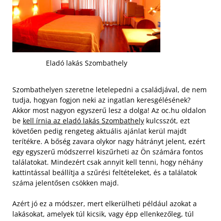
Eladó lakás Szombathely
Szombathelyen szeretne letelepedni a családjával, de nem
tudja, hogyan fogjon neki az ingatlan keresgélésének?
Akkor most nagyon egyszerű lesz a dolga! Az oc.hu oldalon
be
kell írnia az eladó lakás Szombathely
kulcsszót, ezt
követően pedig rengeteg aktuális ajánlat kerül majdt
terítékre. A bőség zavara olykor nagy hátrányt jelent, ezért
egy egyszerű módszerrel kiszűrheti az Ön számára fontos
találatokat. Mindezért csak annyit kell tenni, hogy néhány
kattintással beállítja a szűrési feltételeket, és a találatok
száma jelentősen csökken majd.
Azért jó ez a módszer, mert elkerülheti például azokat a
lakásokat, amelyek túl kicsik, vagy épp ellenkezőleg, túl