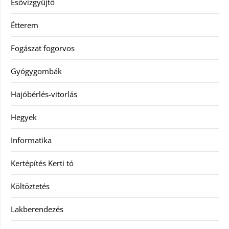
Esővízgyűjtő
Étterem
Fogászat fogorvos
Gyógygombák
Hajóbérlés-vitorlás
Hegyek
Informatika
Kertépítés Kerti tó
Költöztetés
Lakberendezés