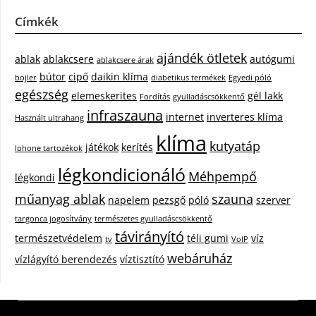
Címkék
ajándék ötletek
ablak
ablakcsere
autógumi
ablakcsere árak
bútor
cipő
daikin klíma
bojler
diabetikus termékek
Egyedi póló
egészség
elemeskerites
gél lakk
Fordítás
gyulladáscsökkentő
infraszauna
internet
inverteres klíma
Használt ultrahang
klíma
kutyatáp
játékok
kerítés
Iphone tartozékok
légkondicionáló
Méhpempő
légkondi
műanyag ablak
szauna
napelem
pezsgő
póló
szerver
targonca jogosítvány
természetes gyulladáscsökkentő
távirányító
természetvédelem
téli gumi
víz
tv
VoIP
webáruház
vízlágyító berendezés
víztisztító