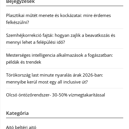
Bejegyzések
Plasztikai műtét menete és kockázatai: mire érdemes
felkészülni?
Szemhéjkorrekció fajtái: hogyan zajlik a beavatkozás és
mennyi lehet a felépülési idő?
Mesterséges intelligencia alkalmazások a fogászatban:
példák és trendek
Törökország last minute nyaralás árak 2026-ban:
mennyibe kerül most egy all inclusive út?
Olcsó öntözőrendszer- 30-50% vízmegtakarítással
Kategória
Ajtó beltéri ajtó