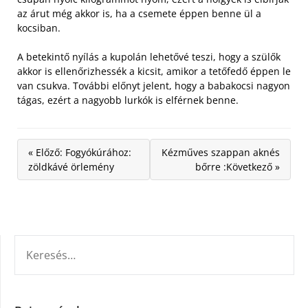
az árut még akkor is, ha a csemete éppen benne ül a
kocsiban.
A betekintő nyílás a kupolán lehetővé teszi, hogy a szülők
akkor is ellenőrizhessék a kicsit, amikor a tetőfedő éppen le
van csukva. További előnyt jelent, hogy a babakocsi nagyon
tágas, ezért a nagyobb lurkók is elférnek benne.
« Előző: Fogyókúrához:
Kézműves szappan aknés
zöldkávé örlemény
bőrre :Következő »
KERESÉS: