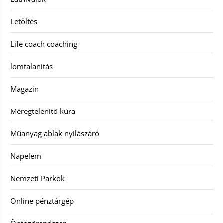
Letöltés
Life coach coaching
lomtalanítás
Magazin
Méregtelenítő kúra
Műanyag ablak nyílászáró
Napelem
Nemzeti Parkok
Online pénztárgép
Öntözőrendszer