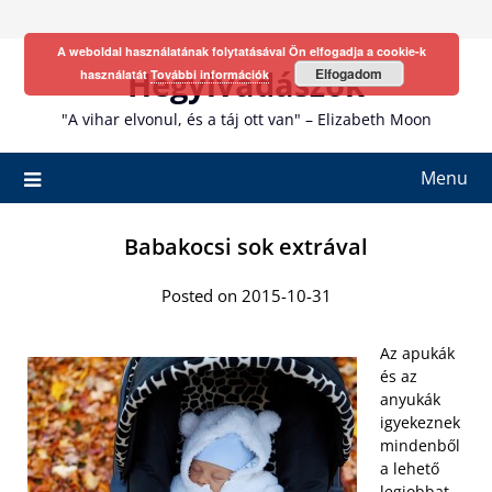
Skip
to
A weboldal használatának folytatásával Ön elfogadja a cookie-k
content
Hegyivadászok
Elfogadom
használatát
További információk
"A vihar elvonul, és a táj ott van" – Elizabeth Moon
Menu
Babakocsi sok extrával
Posted on 2015-10-31
Az apukák
és az
anyukák
igyekeznek
mindenből
a lehető
legjobbat