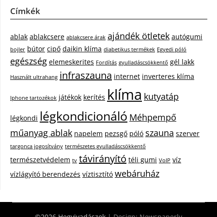
Címkék
ajándék ötletek
ablak
ablakcsere
autógumi
ablakcsere árak
bútor
cipő
daikin klíma
bojler
diabetikus termékek
Egyedi póló
egészség
elemeskerites
gél lakk
Fordítás
gyulladáscsökkentő
infraszauna
internet
inverteres klíma
Használt ultrahang
klíma
kutyatáp
játékok
kerítés
Iphone tartozékok
légkondicionáló
Méhpempő
légkondi
műanyag ablak
szauna
napelem
pezsgő
póló
szerver
targonca jogosítvány
természetes gyulladáscsökkentő
távirányító
természetvédelem
téli gumi
víz
tv
VoIP
webáruház
vízlágyító berendezés
víztisztító
©2026 Hegyivadászok
| Design:
Newspaperly