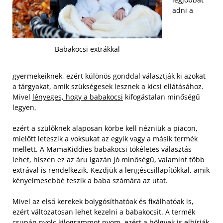
adni a
Babakocsi extrákkal
gyermekeiknek, ezért különös gonddal választják ki azokat
a tárgyakat, amik szükségesek lesznek a kicsi ellátásához.
Mivel
lényeges, hogy a babakocsi
kifogástalan minőségű
legyen,
ezért a szülőknek alaposan körbe kell nézniük a piacon,
mielőtt leteszik a voksukat az egyik vagy a másik termék
mellett. A MamaKiddies babakocsi tökéletes választás
lehet, hiszen ez az áru igazán jó minőségű, valamint több
extrával is rendelkezik. Kezdjük a lengéscsillapítókkal, amik
kényelmesebbé teszik a baba számára az utat.
Mivel az első kerekek bolygósíthatóak és fixálhatóak is,
ezért változatosan lehet kezelni a babakocsit. A termék
csupán nyolc kilogrammot nyom, ezért a hölgyek is elbírják