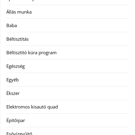
Állás munka
Baba
Béltisztítás
Béltisztító kúra program
Egészség
Egyéb
Ékszer
Elektromos kisautó quad
Építőipar
Esővízgyűjtő