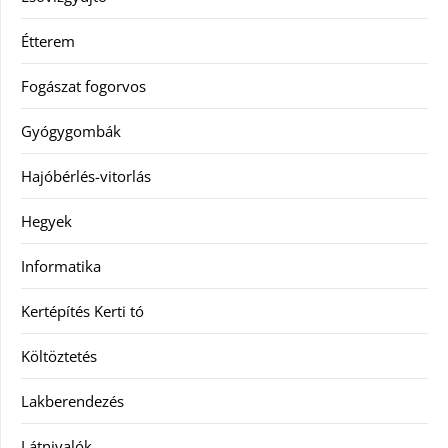
Étterem
Fogászat fogorvos
Gyógygombák
Hajóbérlés-vitorlás
Hegyek
Informatika
Kertépítés Kerti tó
Költöztetés
Lakberendezés
Látnivalók