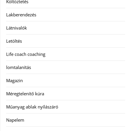
Költöztetés
Lakberendezés
Látnivalók
Letöltés
Life coach coaching
lomtalanítás
Magazin
Méregtelenítő kúra
Műanyag ablak nyílászáró
Napelem