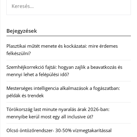
KERESÉS:
Bejegyzések
Plasztikai műtét menete és kockázatai: mire érdemes
felkészülni?
Szemhéjkorrekció fajtái: hogyan zajlik a beavatkozás és
mennyi lehet a felépülési idő?
Mesterséges intelligencia alkalmazások a fogászatban:
példák és trendek
Törökország last minute nyaralás árak 2026-ban:
mennyibe kerül most egy all inclusive út?
Olcsó öntözőrendszer- 30-50% vízmegtakarítással