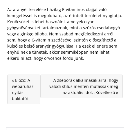
Az aranyér kezelése házilag E-vitaminos olajjal való
kenegetéssel is megoldható, az érintett területet nyugtatja.
Kenőcsöket is lehet használni, amelyek olyan
gyógynövényeket tartalmaznak, mint a szúrós csodabogyó
vagy a ginkgo biloba. Nem szabad megfeledkezni arról
sem, hogy a C-vitamin szedésével szintén elősegíthető a
külső és belső aranyér gyógyulása. Ha ezek ellenére sem
enyhülnek a tünetek, akkor semmiképpen nem lehet
elkerülni azt, hogy orvoshoz forduljunk.
« Előző: A
A zsebórák alkalmasak arra, hogy
webáruház
valódi stílus mentén mutassák meg
nyitás
az aktuális időt. :Következő »
buktatói