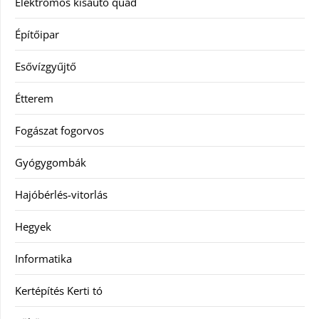
Elektromos kisautó quad
Építőipar
Esővízgyűjtő
Étterem
Fogászat fogorvos
Gyógygombák
Hajóbérlés-vitorlás
Hegyek
Informatika
Kertépítés Kerti tó