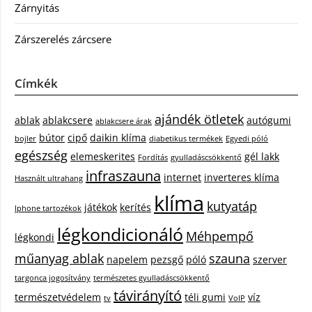
Zárnyitás
Zárszerelés zárcsere
Címkék
ajándék ötletek
ablak
ablakcsere
autógumi
ablakcsere árak
bútor
cipő
daikin klíma
bojler
diabetikus termékek
Egyedi póló
egészség
elemeskerites
gél lakk
Fordítás
gyulladáscsökkentő
infraszauna
internet
inverteres klíma
Használt ultrahang
klíma
kutyatáp
játékok
kerítés
Iphone tartozékok
légkondicionáló
Méhpempő
légkondi
műanyag ablak
szauna
napelem
pezsgő
póló
szerver
targonca jogosítvány
természetes gyulladáscsökkentő
távirányító
természetvédelem
téli gumi
víz
tv
VoIP