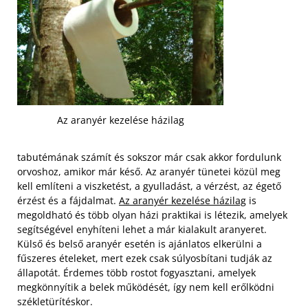
Az aranyér kezelése házilag
tabutémának számít és sokszor már csak akkor fordulunk
orvoshoz, amikor már késő. Az aranyér tünetei közül meg
kell említeni a viszketést, a gyulladást, a vérzést, az égető
érzést és a fájdalmat.
Az aranyér kezelése házilag
is
megoldható és több olyan házi praktikai is létezik, amelyek
segítségével enyhíteni lehet a már kialakult aranyeret.
Külső és belső aranyér esetén is ajánlatos elkerülni a
fűszeres ételeket, mert ezek csak súlyosbítani tudják az
állapotát. Érdemes több rostot fogyasztani, amelyek
megkönnyítik a belek működését, így nem kell erőlködni
székletürítéskor.