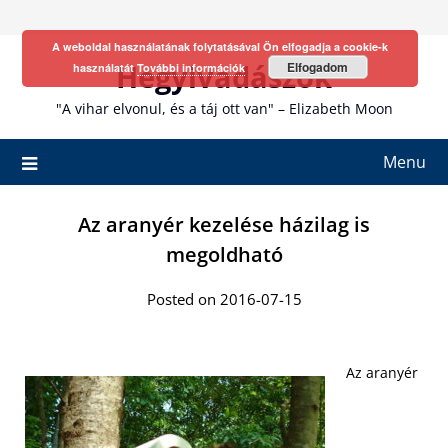
Skip
to
A weboldal használatának folytatásával Ön elfogadja a cookie-k
content
Hegyivadászok
Elfogadom
használatát
További információk
"A vihar elvonul, és a táj ott van" – Elizabeth Moon
Menu
Az aranyér kezelése házilag is
megoldható
Posted on 2016-07-15
Az aranyér