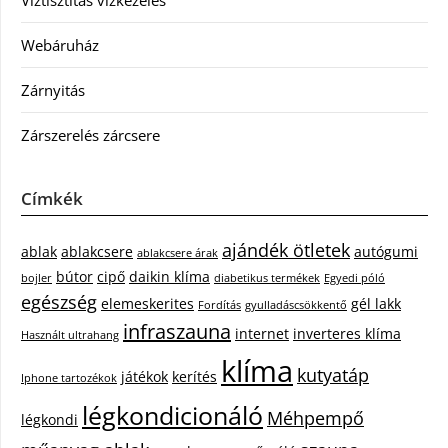
Webáruház
Zárnyitás
Zárszerelés zárcsere
Címkék
ajándék ötletek
ablak
ablakcsere
autógumi
ablakcsere árak
bútor
cipő
daikin klíma
bojler
diabetikus termékek
Egyedi póló
egészség
elemeskerites
gél lakk
Fordítás
gyulladáscsökkentő
infraszauna
internet
inverteres klíma
Használt ultrahang
klíma
kutyatáp
játékok
kerítés
Iphone tartozékok
légkondicionáló
Méhpempő
légkondi