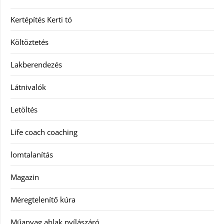
Kertépítés Kerti tó
Költöztetés
Lakberendezés
Látnivalók
Letöltés
Life coach coaching
lomtalanítás
Magazin
Méregtelenítő kúra
Műanyag ablak nyílászáró