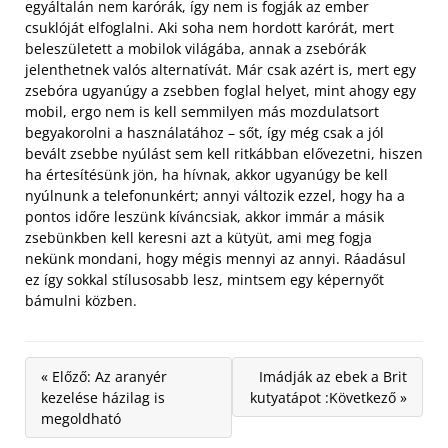
egyáltalán nem karórák, így nem is fogják az ember
csuklóját elfoglalni. Aki soha nem hordott karórát, mert
beleszületett a mobilok világába, annak a zsebórák
jelenthetnek valós alternatívát. Már csak azért is, mert egy
zsebóra ugyanúgy a zsebben foglal helyet, mint ahogy egy
mobil,
ergo nem is kell semmilyen más mozdulatsort
begyakorolni a használatához – sőt, így még csak a jól
bevált zsebbe nyúlást sem kell ritkábban elővezetni, hiszen
ha értesítésünk jön, ha hívnak, akkor ugyanúgy be kell
nyúlnunk a telefonunkért; annyi változik ezzel, hogy ha a
pontos időre leszünk kíváncsiak, akkor immár a másik
zsebünkben kell keresni azt a kütyüt, ami meg fogja
nekünk mondani, hogy mégis mennyi az annyi. Ráadásul
ez így sokkal stílusosabb lesz, mintsem egy képernyőt
bámulni közben.
« Előző: Az aranyér
Imádják az ebek a Brit
kezelése házilag is
kutyatápot :Következő »
megoldható