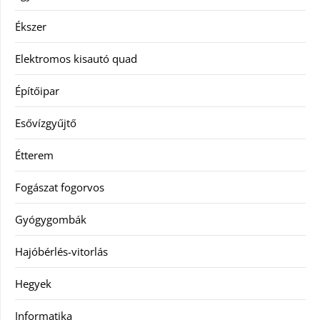
Ékszer
Elektromos kisautó quad
Építőipar
Esővízgyűjtő
Étterem
Fogászat fogorvos
Gyógygombák
Hajóbérlés-vitorlás
Hegyek
Informatika