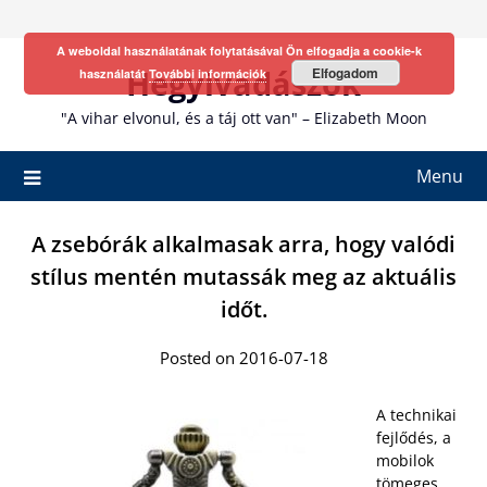
Skip
to
A weboldal használatának folytatásával Ön elfogadja a cookie-k
content
Hegyivadászok
Elfogadom
használatát
További információk
"A vihar elvonul, és a táj ott van" – Elizabeth Moon
Menu
A zsebórák alkalmasak arra, hogy valódi
stílus mentén mutassák meg az aktuális
időt.
Posted on 2016-07-18
A technikai
fejlődés, a
mobilok
tömeges