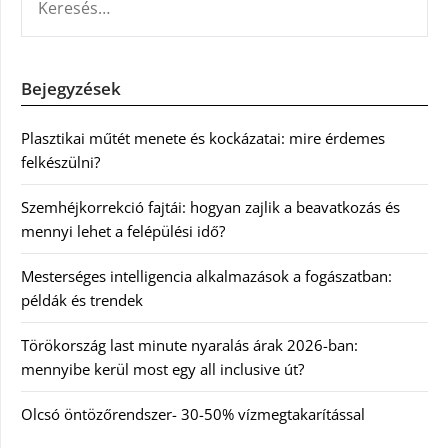
Bejegyzések
Plasztikai műtét menete és kockázatai: mire érdemes
felkészülni?
Szemhéjkorrekció fajtái: hogyan zajlik a beavatkozás és
mennyi lehet a felépülési idő?
Mesterséges intelligencia alkalmazások a fogászatban:
példák és trendek
Törökország last minute nyaralás árak 2026-ban:
mennyibe kerül most egy all inclusive út?
Olcsó öntözőrendszer- 30-50% vízmegtakarítással