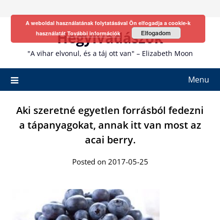
Skip
to
A weboldal használatának folytatásával Ön elfogadja a cookie-k
content
Hegyivadászok
Elfogadom
használatát
További információk
"A vihar elvonul, és a táj ott van" – Elizabeth Moon
Menu
Aki szeretné egyetlen forrásból fedezni
a tápanyagokat, annak itt van most az
acai berry.
Posted on 2017-05-25