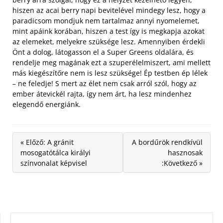
hiszen az acai berry napi bevitelével mindegy lesz, hogy a
paradicsom mondjuk nem tartalmaz annyi nyomelemet,
mint apáink korában, hiszen a test így is megkapja azokat
az elemeket, melyekre szüksége lesz. Amennyiben érdekli
Önt a dolog, látogasson el a Super Greens oldalára, és
rendelje meg magának ezt a szuperélelmiszert, ami mellett
más kiegészítőre nem is lesz szüksége! Ép testben ép lélek
– ne feledje! S mert az élet nem csak arról szól, hogy az
ember átevickél rajta, így nem árt, ha lesz mindenhez
elegendő energiánk.
« Előző: A gránit
A bordűrök rendkívül
mosogatótálca királyi
hasznosak
színvonalat képvisel
:Következő »
KERESÉS: