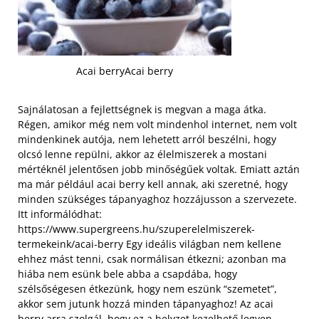
Acai berry
Acai berry
Sajnálatosan a fejlettségnek is megvan a maga átka.
Régen, amikor még nem volt mindenhol internet, nem volt
mindenkinek autója, nem lehetett arról beszélni, hogy
olcsó lenne repülni, akkor az élelmiszerek a mostani
mértéknél jelentősen jobb minőségűek voltak. Emiatt aztán
ma már például acai berry kell annak, aki szeretné, hogy
minden szükséges tápanyaghoz hozzájusson a szervezete.
Itt informálódhat:
https://www.supergreens.hu/szuperelelmiszerek-
termekeink/acai-berry Egy ideális világban nem kellene
ehhez mást tenni, csak normálisan étkezni; azonban ma
hiába nem esünk bele abba a csapdába, hogy
szélsőségesen étkezünk, hogy nem eszünk “szemetet”,
akkor sem jutunk hozzá minden tápanyaghoz! Az acai
berry arra szolgál, hogy ez a helyzet kezelhető legyen,