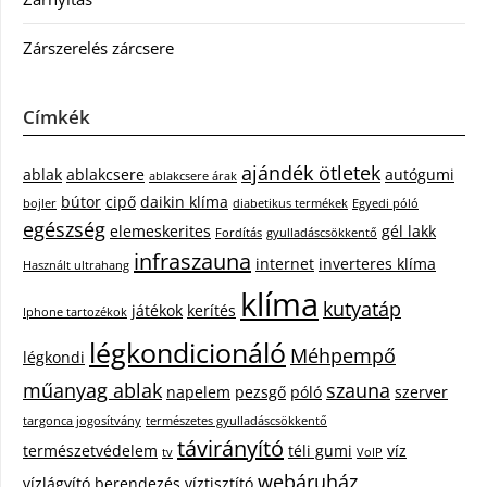
Zárszerelés zárcsere
Címkék
ajándék ötletek
ablak
ablakcsere
autógumi
ablakcsere árak
bútor
cipő
daikin klíma
bojler
diabetikus termékek
Egyedi póló
egészség
elemeskerites
gél lakk
Fordítás
gyulladáscsökkentő
infraszauna
internet
inverteres klíma
Használt ultrahang
klíma
kutyatáp
játékok
kerítés
Iphone tartozékok
légkondicionáló
Méhpempő
légkondi
műanyag ablak
szauna
napelem
pezsgő
póló
szerver
targonca jogosítvány
természetes gyulladáscsökkentő
távirányító
természetvédelem
téli gumi
víz
tv
VoIP
webáruház
vízlágyító berendezés
víztisztító