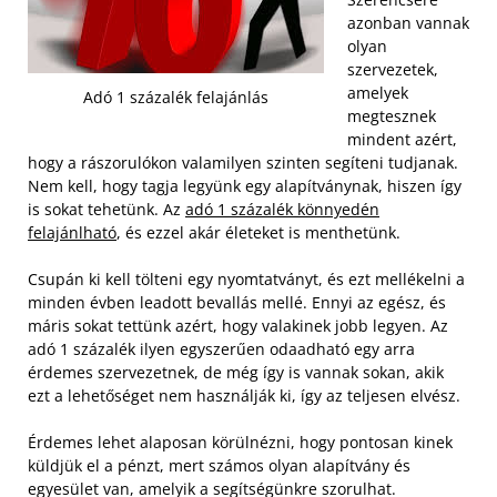
azonban vannak
olyan
szervezetek,
amelyek
Adó 1 százalék felajánlás
megtesznek
mindent azért,
hogy a rászorulókon valamilyen szinten segíteni tudjanak.
Nem kell, hogy tagja legyünk egy alapítványnak, hiszen így
is sokat tehetünk. Az
adó 1 százalék könnyedén
felajánlható
, és ezzel akár életeket is menthetünk.
Csupán ki kell tölteni egy nyomtatványt, és ezt mellékelni a
minden évben leadott bevallás mellé. Ennyi az egész, és
máris sokat tettünk azért, hogy valakinek jobb legyen. Az
adó 1 százalék ilyen egyszerűen odaadható egy arra
érdemes szervezetnek, de még így is vannak sokan, akik
ezt a lehetőséget nem használják ki, így az teljesen elvész.
Érdemes lehet alaposan körülnézni, hogy pontosan kinek
küldjük el a pénzt, mert számos olyan alapítvány és
egyesület van, amelyik a segítségünkre szorulhat.