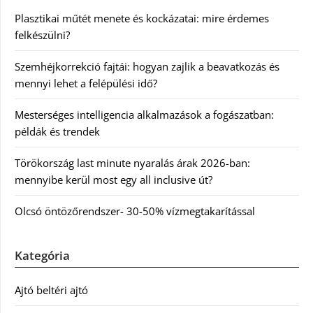
Plasztikai műtét menete és kockázatai: mire érdemes
felkészülni?
Szemhéjkorrekció fajtái: hogyan zajlik a beavatkozás és
mennyi lehet a felépülési idő?
Mesterséges intelligencia alkalmazások a fogászatban:
példák és trendek
Törökország last minute nyaralás árak 2026-ban:
mennyibe kerül most egy all inclusive út?
Olcsó öntözőrendszer- 30-50% vízmegtakarítással
Kategória
Ajtó beltéri ajtó