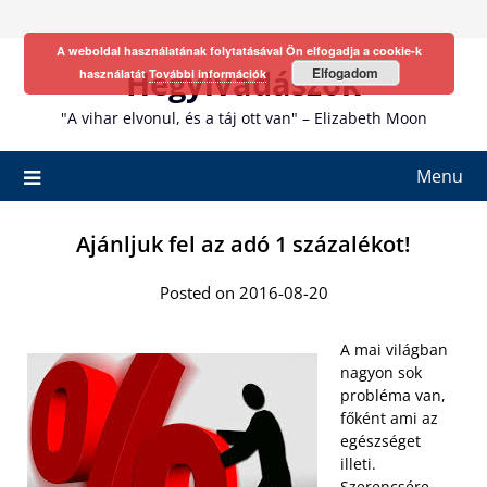
Skip
to
A weboldal használatának folytatásával Ön elfogadja a cookie-k
content
Hegyivadászok
Elfogadom
használatát
További információk
"A vihar elvonul, és a táj ott van" – Elizabeth Moon
Menu
Ajánljuk fel az adó 1 százalékot!
Posted on 2016-08-20
A mai világban
nagyon sok
probléma van,
főként ami az
egészséget
illeti.
Szerencsére