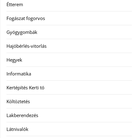
Étterem
Fogászat fogorvos
Gyógygombák
Hajóbérlés-vitorlás
Hegyek
Informatika
Kertépítés Kerti tó
Költöztetés
Lakberendezés
Látnivalók