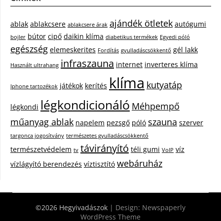
ajándék ötletek
ablak
ablakcsere
autógumi
ablakcsere árak
bútor
cipő
daikin klíma
bojler
diabetikus termékek
Egyedi póló
egészség
elemeskerites
gél lakk
Fordítás
gyulladáscsökkentő
infraszauna
internet
inverteres klíma
Használt ultrahang
klíma
kutyatáp
játékok
kerítés
Iphone tartozékok
légkondicionáló
Méhpempő
légkondi
műanyag ablak
szauna
napelem
pezsgő
póló
szerver
targonca jogosítvány
természetes gyulladáscsökkentő
távirányító
természetvédelem
téli gumi
víz
tv
VoIP
webáruház
vízlágyító berendezés
víztisztító
©2026 Hegyivadászok
| Design:
Newspaperly
WordPress Theme